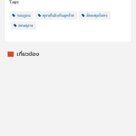
Tags:
รอมฎอน
ดุอาอฺในสิบคืนสุดท้าย
ลัยละตุลก็อดรฺ
สอนดุอาอฺ
เกี่ยวข้อง