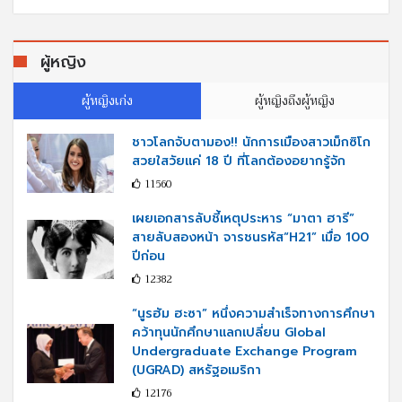
ผู้หญิง
ผู้หญิงเก่ง
ผู้หญิงถึงผู้หญิง
ชาวโลกจับตามอง!! นักการเมืองสาวเม็กซิโก
สวยใสวัยแค่ 18 ปี ที่โลกต้องอยากรู้จัก
11560
เผยเอกสารลับชี้เหตุประหาร “มาตา ฮารี”
สายลับสองหน้า จารชนรหัส“H21” เมื่อ 100
ปีก่อน
12382
“นูรฮัม ฮะซา” หนึ่งความสำเร็จทางการศึกษา
คว้าทุนนักศึกษาแลกเปลี่ยน Global
Undergraduate Exchange Program
(UGRAD) สหรัฐอเมริกา
12176