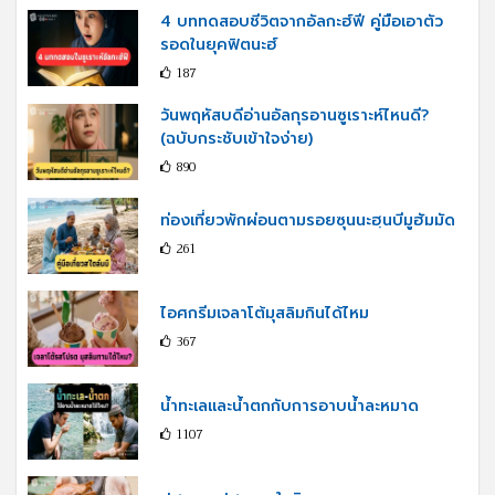
4 บททดสอบชีวิตจากอัลกะฮ์ฟี คู่มือเอาตัว
รอดในยุคฟิตนะฮ์
187
วันพฤหัสบดีอ่านอัลกุรอานซูเราะห์ไหนดี?
(ฉบับกระชับเข้าใจง่าย)
890
ท่องเที่ยวพักผ่อนตามรอยซุนนะฮฺนบีมูฮัมมัด
261
ไอศกรีมเจลาโต้มุสลิมกินได้ไหม
367
น้ำทะเลและน้ำตกกับการอาบน้ำละหมาด
1107