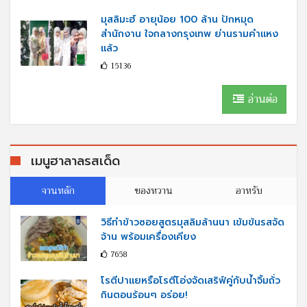
มุสลิมะฮ์ อายุน้อย 100 ล้าน ปักหมุด
สำนักงาน ใจกลางกรุงเทพ ย่านรามคำแหง
แล้ว
15136
อ่านต่อ
เมนูฮาลาลรสเด็ด
จานหลัก
ของหวาน
อาหรับ
วิธีทำข้าวซอยสูตรมุสลิมล้านนา เข้มข้นรสจัด
จ้าน พร้อมเครื่องเคียง
7658
โรตีปาแยหรือโรตีโอ่งจัดเสริฟ์คู่กับนํ้าจิ้มถั่ว
กินตอนร้อนๆ อร่อย!