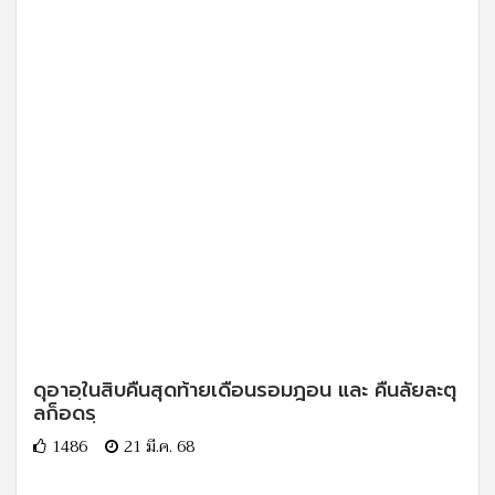
ดุอาอฺในสิบคืนสุดท้ายเดือนรอมฎอน และ คืนลัยละตุ
ลก็อดรฺ
1486
21 มี.ค. 68