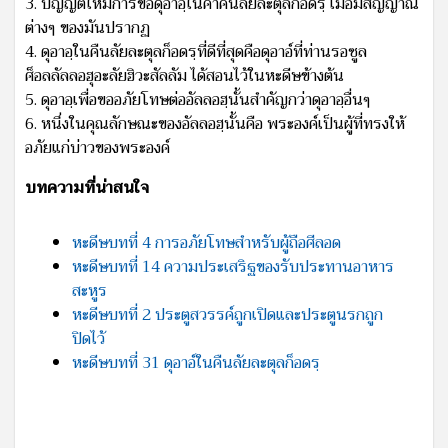
3. บัญญัติให้มีการขอดุอาอฺในค่ำคืนลัยละตุลก็อดรฺ เมื่อมีสัญญาณ
ต่างๆ ของมันปรากฏ
4. ดุอาอฺในคืนลัยละตุลก็อดรฺที่ดีที่สุดคือดุอาอ์ที่ท่านรอซูล
ศ็อลลัลลอฮุอะลัยฮิวะสัลลัม ได้สอนไว้ในหะดีษข้างต้น
5. ดุอาอฺเพื่อขออภัยโทษต่ออัลลอฮฺนั้นสำคัญกว่าดุอาอฺอื่นๆ
6. หนึ่งในคุณลักษณะของอัลลอฮฺนั้นคือ พระองค์เป็นผู้ที่ทรงให้
อภัยแก่บ่าวของพระองค์
บทความที่น่าสนใจ
หะดีษบทที่ 4 การอภัยโทษสำหรับผู้ถือศีลอด
หะดีษบทที่ 14 ความประเสริฐของรับประทานอาหาร
สะหูร
หะดีษบทที่ 2 ประตูสวรรค์ถูกเปิดและประตูนรกถูก
ปิดไว้
หะดีษบทที่ 31 ดุอาอ์ในคืนลัยละตุลก็อดรฺ