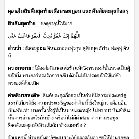
ดุอาอฺในสิบคืนสุดท้ายเดือนรอมฎอน และ คืนลัยละตุลก็อดรฺ
สิบคืนสุดท้าย
... ขอดุอาอฺนี้ให้มาก
اللَّهُمَّ إِنَّكَ عُفُوٌّ تُحِبُّ الْعَفْوَ فَاعْفُ عَنِّي
อ่านว่า :
อัลลอฮุมมะ อินนะกะ อะฟุววุน ตุหิบบุล อัฟวะ ฟะอฺฟุ อัน
นี
ความหมาย :
โอ้องค์อภิบาลแห่งข้า แท้จริงพระองค์นั้นทรงเป็นผู้
อภัยยิ่ง พระองค์ทรงรักการอภัย ดังนั้นได้โปรดอภัยให้แก่ข้า
พระองค์ด้วยเถิด
คำอธิบายหะดีษ
: คืนลัยละตุลก็อดรฺ เป็นคืนที่มีความประเสริฐ
และมีเกียรติยิ่ง ความประเสริฐของค่ำคืนนี้ ยิ่งใหญ่กว่าเดือนอื่น
เป็นพันเท่า บางครั้ง ทั้งผู้ที่เป็นชายและหญิง ไม่ทราบว่าในค่ำคืน
นั้นควรอ่านอะไรกันบ้าง หรือว่าไม่มีคำสอน จากท่านรอซูล
ศ็อลลัลลอฮุอะลัยฮิวะสัลลัม บ้างเลยหรือ ?
ด้วยเหตุนี้ ท่านหญิงอาอิชะฮฺ เราะฎิยัลลอฮุอันฮา ขอให้ท่านรอซูล