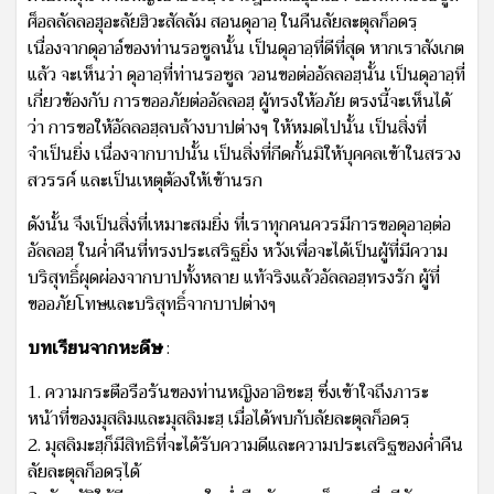
ศ็อลลัลลอฮุอะลัยฮิวะสัลลัม สอนดุอาอฺ ในคืนลัยละตุลก็อดรฺ
เนื่องจากดุอาอ์ของท่านรอซูลนั้น เป็นดุอาอฺที่ดีที่สุด หากเราสังเกต
แล้ว จะเห็นว่า ดุอาอฺที่ท่านรอซูล วอนขอต่ออัลลอฮฺนั้น เป็นดุอาอฺที่
เกี่ยวข้องกับ การขออภัยต่ออัลลอฮฺ ผู้ทรงให้อภัย ตรงนี้จะเห็นได้
ว่า การขอให้อัลลอฮฺลบล้างบาปต่างๆ ให้หมดไปนั้น เป็นสิ่งที่
จำเป็นยิ่ง เนื่องจากบาปนั้น เป็นสิ่งที่กีดกั้นมิให้บุคคลเข้าในสรวง
สวรรค์ และเป็นเหตุต้องให้เข้านรก
ดังนั้น จึงเป็นสิ่งที่เหมาะสมยิ่ง ที่เราทุกคนควรมีการขอดุอาอฺต่อ
อัลลอฮฺ ในค่ำคืนที่ทรงประเสริฐยิ่ง หวังเพื่อจะได้เป็นผู้ที่มีความ
บริสุทธิ์ผุดผ่องจากบาปทั้งหลาย แท้จริงแล้วอัลลอฮฺทรงรัก ผู้ที่
ขออภัยโทษและบริสุทธิ์จากบาปต่างๆ
บทเรียนจากหะดีษ
:
1. ความกระตือรือร้นของท่านหญิงอาอิชะฮฺ ซึ่งเข้าใจถึงภาระ
หน้าที่ของมุสลิมและมุสลิมะฮฺ เมื่อได้พบกับลัยละตุลก็อดรฺ
2. มุสลิมะฮฺก็มีสิทธิที่จะได้รับความดีและความประเสริฐของค่ำคืน
ลัยละตุลก็อดรฺได้