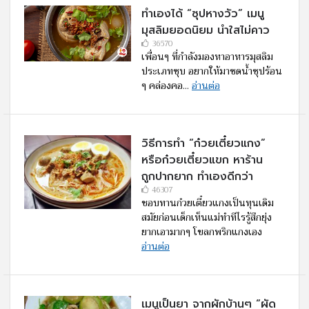
ทำเองได้ “ซุปหางวัว” เมนู
มุสลิมยอดนิยม นำใสไม่คาว
36570
เพื่อนๆ ที่กำลังมองหาอาหารมุสลิม
ประเภทซุบ อยากให้มาซดน้ำซุปร้อน
ๆ คล่องคอ...
อ่านต่อ
วิธีการทำ “ก๋วยเตี๋ยวแกง”
หรือก๋วยเตี๋ยวแขก หาร้าน
ถูกปากยาก ทำเองดีกว่า
46307
ชอบทานก๋วยเตี๋ยวแกงเป็นทุนเดิม
สมัยก่อนเด็กเห็นแม่ทำทีไรรู้สึกยุ่ง
ยากเอามากๆ โขลกพริกแกงเอง
อ่านต่อ
เมนูเป็นยา จากผักบ้านๆ “ผัด