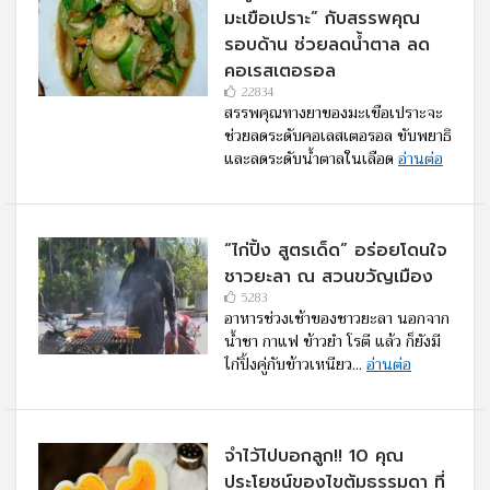
มะเขือเปราะ” กับสรรพคุณ
รอบด้าน ช่วยลดน้ำตาล ลด
คอเรสเตอรอล
22834
สรรพคุณทางยาของมะเขือเปราะจะ
ช่วยลดระดับคอเลสเตอรอล ขับพยาธิ
และลดระดับน้ำตาลในเลือด
อ่านต่อ
“ไก่ปิ้ง สูตรเด็ด” อร่อยโดนใจ
ชาวยะลา ณ สวนขวัญเมือง
5283
อาหารช่วงเช้าของชาวยะลา นอกจาก
น้ำชา กาแฟ ข้าวยำ โรตี แล้ว ก็ยังมี
ไก่ปิ้งคู่กับข้าวเหนียว...
อ่านต่อ
จำไว้ไปบอกลูก!! 10 คุณ
ประโยชน์ของไขต้มธรรมดา ที่