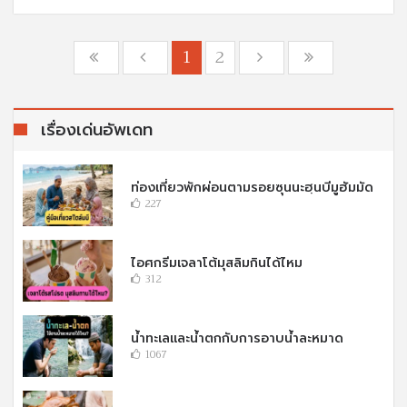
1
2
เรื่องเด่นอัพเดท
ท่องเที่ยวพักผ่อนตามรอยซุนนะฮฺนบีมูฮัมมัด
227
ไอศกรีมเจลาโต้มุสลิมกินได้ไหม
312
น้ำทะเลและน้ำตกกับการอาบน้ำละหมาด
1067