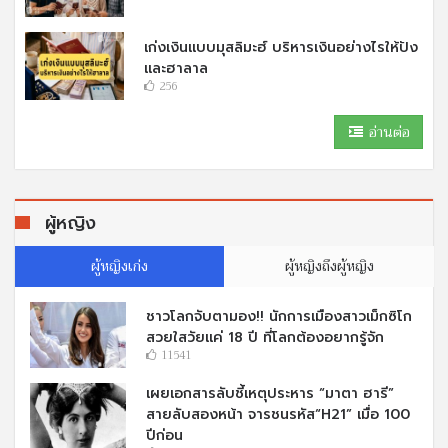
เก่งเงินแบบมุสลิมะฮ์ บริหารเงินอย่างไรให้ปัง
และฮาลาล
256
อ่านต่อ
ผู้หญิง
ผู้หญิงเก่ง
ผู้หญิงถึงผู้หญิง
ชาวโลกจับตามอง!! นักการเมืองสาวเม็กซิโก
สวยใสวัยแค่ 18 ปี ที่โลกต้องอยากรู้จัก
11541
เผยเอกสารลับชี้เหตุประหาร “มาตา ฮารี”
สายลับสองหน้า จารชนรหัส“H21” เมื่อ 100
ปีก่อน