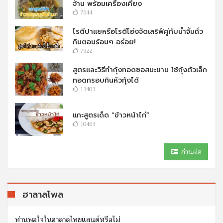
จ้าน พร้อมเครื่องเคียง
7644
โรตีปาแยหรือโรตีโอ่งจัดเสริฟ์คู่กับนํ้าจิ้มถั่ว
กินตอนร้อนๆ อร่อย!
7922
สูตรและวิธีทำกุ้งทอดซอสมะขาม ใช้กุ้งตัวเล็ก
ทอดกรอบกินหัวกุ้งได้
13403
แกะสูตรเด็ด “ข้าวหน้าไก่”
10463
อ่านต่อ
ฮาลาลโพล
ท่านพอใจในฮาลาลไทยแลนด์หรือไม่