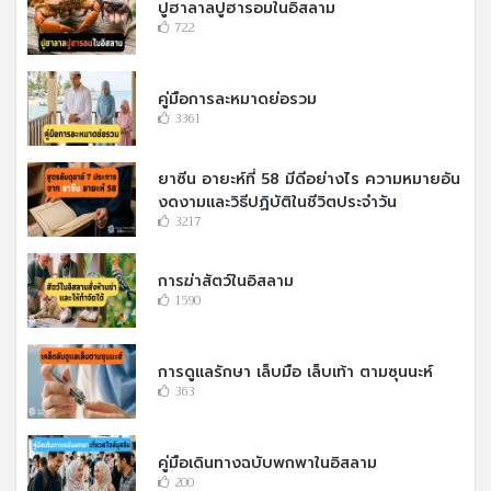
ปูฮาลาลปูฮารอมในอิสลาม
722
คู่มือการละหมาดย่อรวม
3361
ยาซีน อายะห์ที่ 58 มีดีอย่างไร ความหมายอัน
งดงามและวิธีปฏิบัติในชีวิตประจำวัน
3217
การฆ่าสัตว์ในอิสลาม
1590
การดูแลรักษา เล็บมือ เล็บเท้า ตามซุนนะห์
363
คู่มือเดินทางฉบับพกพาในอิสลาม
200