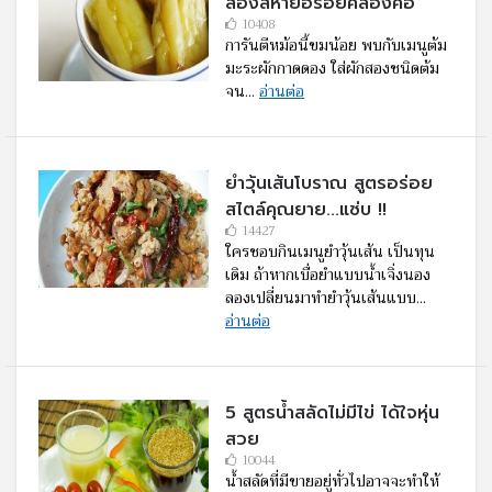
สองสหายอร่อยคล่องคอ
10408
การันตีหม้อนี้ขมน้อย พบกับเมนูต้ม
มะระผักกาดดอง ใส่ผักสองชนิดต้ม
จน...
อ่านต่อ
ยำวุ้นเส้นโบราณ สูตรอร่อย
สไตล์คุณยาย...แซ่บ !!
14427
ใครชอบกินเมนูยำวุ้นเส้น เป็นทุน
เดิม ถ้าหากเบื่อยำแบบน้ำเจิ่งนอง
ลองเปลี่ยนมาทำยำวุ้นเส้นแบบ...
อ่านต่อ
5 สูตรน้ำสลัดไม่มีไข่ ได้ใจหุ่น
สวย
10044
น้ำสลัดที่มีขายอยู่ทั่วไปอาจจะทำให้