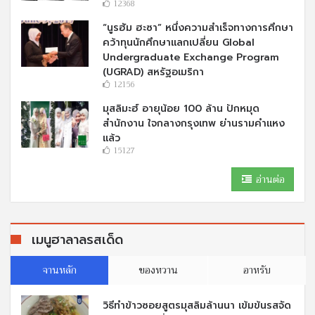
12368
“นูรฮัม ฮะซา” หนึ่งความสำเร็จทางการศึกษา
คว้าทุนนักศึกษาแลกเปลี่ยน Global
Undergraduate Exchange Program
(UGRAD) สหรัฐอเมริกา
12156
มุสลิมะฮ์ อายุน้อย 100 ล้าน ปักหมุด
สำนักงาน ใจกลางกรุงเทพ ย่านรามคำแหง
แล้ว
15127
อ่านต่อ
เมนูฮาลาลรสเด็ด
จานหลัก
ของหวาน
อาหรับ
วิธีทำข้าวซอยสูตรมุสลิมล้านนา เข้มข้นรสจัด