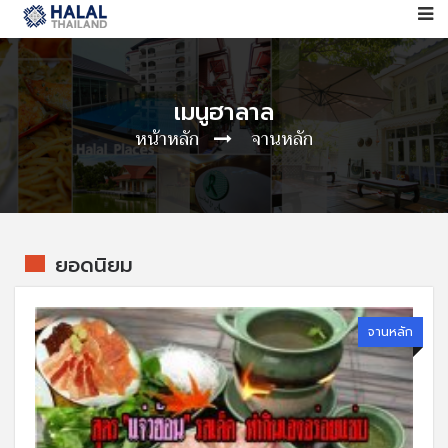
เมนูฮาลาล
หน้าหลัก
จานหลัก
ยอดนิยม
จานหลัก