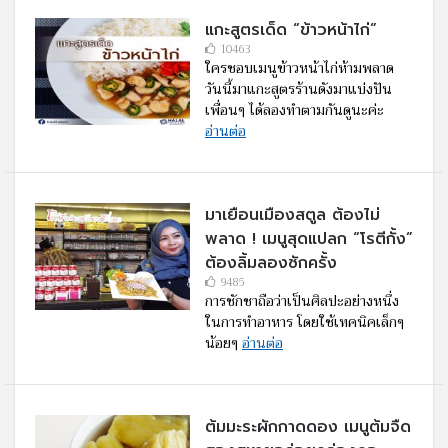
แกะสูตรเด็ด “ข้าวหน้าไก่”
10463
ใครชอบเมนูข้าวหน้าไก่ห้ามพลาด
วันนี้มาแกะสูตรร้านดังมาแบ่งปัน
เพื่อนๆ ได้ลองทำตามกันดูนะค่ะ
อ่านต่อ
มาเยือนเมืองสตูล ต้องไม่
พลาด ! เมนูสุดแปลก “โรตีกั้ง”
ต้องลิ้มลองซักครั้ง
9485
การชักชาถือว่าเป็นศิลปะอย่างหนึ่ง
ในการทำอาหาร โดยใช้เทคนิคเล็กๆ
น้อยๆ
อ่านต่อ
ต้มมะระผักกาดดอง เมนูต้มจืด