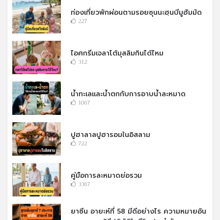
ท่องเที่ยวพักผ่อนตามรอยซุนนะฮฺนบีมูฮัมมัด
227
ไอศกรีมเจลาโต้มุสลิมกินได้ไหม
312
น้ำทะเลและน้ำตกกับการอาบน้ำละหมาด
1067
ปูฮาลาลปูฮารอมในอิสลาม
722
คู่มือการละหมาดย่อรวม
3367
ยาซีน อายะห์ที่ 58 มีดีอย่างไร ความหมายอัน