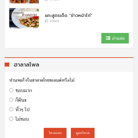
แกะสูตรเด็ด “ข้าวหน้าไก่”
10464
อ่านต่อ
ฮาลาลโพล
ท่านพอใจในฮาลาลไทยแลนด์หรือไม่
ชอบมาก
ก็ดีนะ
ทั่วๆ ไป
ไม่ชอบ
โหวดเลย
ดูผลโหวต