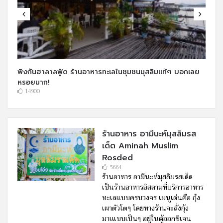
พิงกันฮาลาลฟู้ด ร้านอาหารทะเลในชุมชนมุสลิมแท้ๆ บอกเลย
หรอยมาก!
14900
ร้านอาหาร อามีนะห์มุสลิมรส
เด็ด Aminah Muslim
Rosded
5664
ร้านอาหาร อามีนะห์มุสลิมรสเด็ด
เป็นร้านอาหารอิสลามที่บริการอาหาร
ทะเลแบบครบวงจร เมนูเด่นคือ กุ้ง
เผาตัวโตๆ โดยทางร้านจะสั่งกุ้ง
มาเแบบเป็นๆ อยู่ในตู้ออกซิเจน