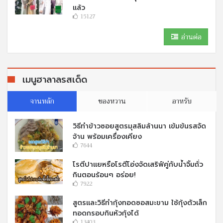
แล้ว
15127
อ่านต่อ
เมนูฮาลาลรสเด็ด
จานหลัก
ของหวาน
อาหรับ
วิธีทำข้าวซอยสูตรมุสลิมล้านนา เข้มข้นรสจัด
จ้าน พร้อมเครื่องเคียง
7644
โรตีปาแยหรือโรตีโอ่งจัดเสริฟ์คู่กับนํ้าจิ้มถั่ว
กินตอนร้อนๆ อร่อย!
7922
สูตรและวิธีทำกุ้งทอดซอสมะขาม ใช้กุ้งตัวเล็ก
ทอดกรอบกินหัวกุ้งได้
13403