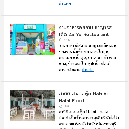
อ่านต่อ
ร้านอาหารอิสลาม ซาญารส
เด็ด Za Ya Restaurant
6397
ร้านอาหารอิสลาม ซาญารสเด็ด เมนู
ของร้านนี้มีทั้ง ก๋วยเตี๋ยวไก่ตุ๋น,
ก๋วยเตี๋ยวเนื้อตุ๋น, เกาเหลา, ข้าวราด
แกง, ข้าวหมกไก่, ซุปเนื้อ สไตล์
อาหารอิสลาม
อ่านต่อ
ฮาบีบี ฮาลาลฟู๊ด Habibi
Halal Food
5898
ฮาบีบี ฮาลาลฟู๊ด Habibi halal
food เป็นร้านอาหารมุสลิมที่นับได้ว่า
สวยงามแห่งหนึ่งในจังหวัดเพชรบุรี