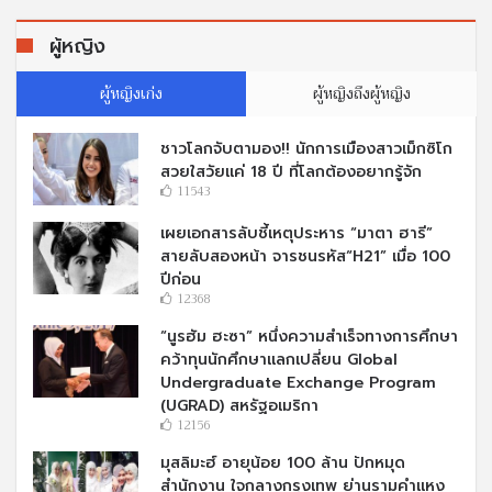
ผู้หญิง
ผู้หญิงเก่ง
ผู้หญิงถึงผู้หญิง
ชาวโลกจับตามอง!! นักการเมืองสาวเม็กซิโก
สวยใสวัยแค่ 18 ปี ที่โลกต้องอยากรู้จัก
11543
เผยเอกสารลับชี้เหตุประหาร “มาตา ฮารี”
สายลับสองหน้า จารชนรหัส“H21” เมื่อ 100
ปีก่อน
12368
“นูรฮัม ฮะซา” หนึ่งความสำเร็จทางการศึกษา
คว้าทุนนักศึกษาแลกเปลี่ยน Global
Undergraduate Exchange Program
(UGRAD) สหรัฐอเมริกา
12156
มุสลิมะฮ์ อายุน้อย 100 ล้าน ปักหมุด
สำนักงาน ใจกลางกรุงเทพ ย่านรามคำแหง