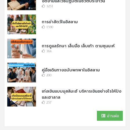
งดงามและวิธีปฏิบัติในชีวิตประจำวัน
3251
การฆ่าสัตว์ในอิสลาม
1590
การดูแลรักษา เล็บมือ เล็บเท้า ตามซุนนะห์
364
คู่มือเดินทางฉบับพกพาในอิสลาม
200
เก่งเงินแบบมุสลิมะฮ์ บริหารเงินอย่างไรให้ปัง
และฮาลาล
257
อ่านต่อ