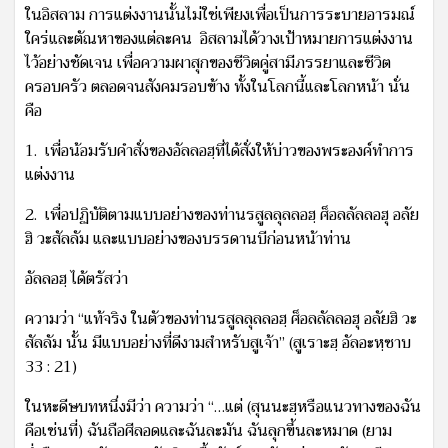
ในอิสลาม การแต่งงานนั้นไม่ใช่เพียงเพื่อเป็นการระบายอารมณ์
ใคร่และตัณหาของแต่ละคน อิสลามได้วางเป้าหมายการแต่งงาน
ไว้อย่างชัดเจน เพื่อความผาสุกของชีวิตคู่สามีภรรยาและชีวิต
ครอบครัว ตลอดจนสังคมรอบข้าง ทั้งในโลกนี้และโลกหน้า นั่น
คือ
1. เพื่อน้อมรับคำสั่งของอัลลอฮฺที่ได้สั่งให้บ่าวของพระองค์ทำการ
แต่งงาน
2. เพื่อปฏิบัติตามแบบอย่างของท่านรสูลลุลลอฮฺ ศ็อลลัลลอฮุ อลัย
ฮิ วะสัลลัม และแบบอย่างของบรรดานบีก่อนหน้าท่าน
อัลลอฮฺ ได้ตรัสว่า
ความว่า “แท้จริง ในตัวของท่านรสูลลุลลอฮฺ ศ็อลลัลลอฮุ อลัยฮิ วะ
สัลลัม นั้น มีแบบอย่างที่ดีงามสำหรับสูเจ้า” (สูเราะฮฺ อัลอะหฺซาบ
33 : 21)
ในหะดีษบทหนึ่งมีว่า ความว่า “…แต่ (สุนนะฮฺหรือแนวทางของฉัน
คือเช่นที่) ฉันถือศีลอดและฉันละมัน ฉันลุกขึ้นละหมาด (ยาม