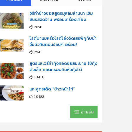
วิธีทำข้าวซอยสูตรมุสลิมล้านนา เข้ม
ข้นรสจัดจ้าน พร้อมเครื่องเคียง
7658
โรตีปาแยหรือโรตีโอ่งจัดเสริฟ์คู่กับนํ้า
จิ้มถั่วกินตอนร้อนๆ อร่อย!
7941
สูตรและวิธีทำกุ้งทอดซอสมะขาม ใช้กุ้ง
ตัวเล็ก ทอดกรอบกินหัวกุ้งได้
13418
แกะสูตรเด็ด “ข้าวหน้าไก่”
10482
อ่านต่อ