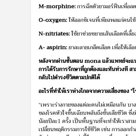
M-morphine:
การฉีดตัวยามอร์ฟีนเพื่อล
O-oxygen:
ให้ออกซิเจนที่เพียงพอแก่คนไข้
N-nitriates:
ใช้ยาช่วยขยายเส้นเลือดที่เลี้ย
A- aspirin:
ยาละลายเกล็ดเลือด เพื่อให้เลื
หลังจากผ่านขั้นตอน mona แล้วแพทย์จะแนะน
การได้รับการรักษาที่ถูกต้องและทันท่วงที ส
กลับไปดำรงชีวิตตามปกติได้
อะไรที่ทำให้เราห่างไกลจากความเสี่ยงของ “โ
“เพราะร่างกายของแต่ละคนไม่เหมือนกัน บางค
ของโรคหัวใจขึ้นเฉียบพลันถึงขั้นเสียชีวิต ซึ่
น้อยปีละ1 ครั้ง เป็นพื้นฐานที่จะทำให้เราสาม
เปลี่ยนพฤติกรรมการใช้ชีวิต เช่น การออกกำลั