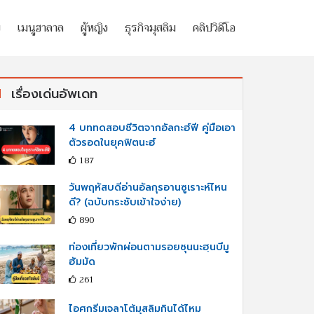
ย
เมนูฮาลาล
ผู้หญิง
ธุรกิจมุสลิม
คลิปวิดีโอ
เรื่องเด่นอัพเดท
4 บททดสอบชีวิตจากอัลกะฮ์ฟี คู่มือเอา
ตัวรอดในยุคฟิตนะฮ์
187
วันพฤหัสบดีอ่านอัลกุรอานซูเราะห์ไหน
ดี? (ฉบับกระชับเข้าใจง่าย)
890
ท่องเที่ยวพักผ่อนตามรอยซุนนะฮฺนบีมู
ฮัมมัด
261
ไอศกรีมเจลาโต้มุสลิมกินได้ไหม