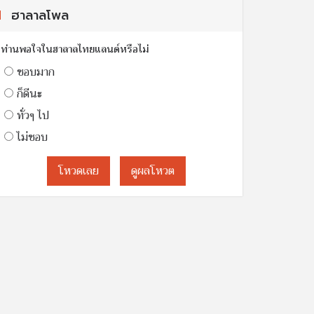
ฮาลาลโพล
ท่านพอใจในฮาลาลไทยแลนด์หรือไม่
ชอบมาก
ก็ดีนะ
ทั่วๆ ไป
ไม่ชอบ
โหวดเลย
ดูผลโหวต