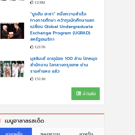
12382
“นูรฮัม ฮะซา” หนึ่งความสำเร็จ
ทางการศึกษา คว้าทุนนักศึกษาแลก
เปลี่ยน Global Undergraduate
Exchange Program (UGRAD)
สหรัฐอเมริกา
12176
มุสลิมะฮ์ อายุน้อย 100 ล้าน ปักหมุด
สำนักงาน ใจกลางกรุงเทพ ย่าน
รามคำแหง แล้ว
15136
อ่านต่อ
เมนูฮาลาลรสเด็ด
จานหลัก
ของหวาน
อาหรับ