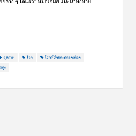
ภัยต่าง ๆ ได้แล้ว” หมอเกมส์ แนะนำทิ้งท้าย
สุขภาพ
โรค
โรคหัวใจและหลอดเลือด
ดสูง