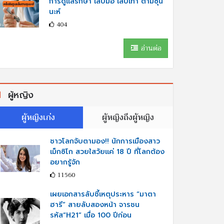
การดูแลรักษา เล็บมือ เล็บเท้า ตามซุน
นะห์
404
อ่านต่อ
ผู้หญิง
ผู้หญิงเก่ง
ผู้หญิงถึงผู้หญิง
ชาวโลกจับตามอง!! นักการเมืองสาว
เม็กซิโก สวยใสวัยแค่ 18 ปี ที่โลกต้อง
อยากรู้จัก
11560
เผยเอกสารลับชี้เหตุประหาร “มาตา
ฮารี” สายลับสองหน้า จารชน
รหัส“H21” เมื่อ 100 ปีก่อน