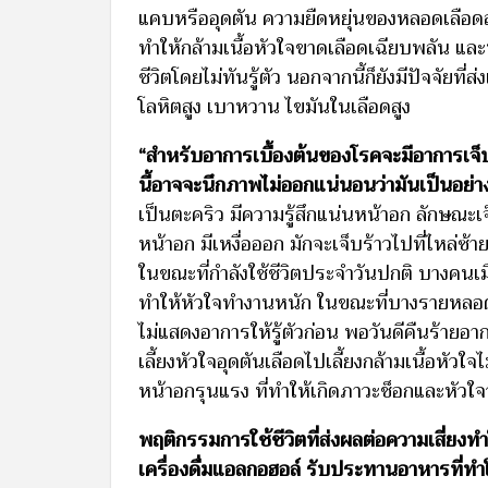
แคบหรืออุดตัน ความยืดหยุ่นของหลอดเลือดลด
ทำให้กล้ามเนื้อหัวใจขาดเลือดเฉียบพลัน และท
ชีวิตโดยไม่ทันรู้ตัว นอกจากนี้ก็ยังมีปัจจัยที
โลหิตสูง เบาหวาน ไขมันในเลือดสูง
“สำหรับอาการเบื้องต้นของโรคจะมีอาการเจ็
นี้อาจจะนึกภาพไม่ออกแน่นอนว่ามันเป็นอย่า
เป็นตะคริว มีความรู้สึกแน่นหน้าอก ลักษณะ
หน้าอก มีเหงื่อออก มักจะเจ็บร้าวไปที่ไหล่ซ
ในขณะที่กำลังใช้ชีวิตประจำวันปกติ บางคนเมื
ทำให้หัวใจทำงานหนัก ในขณะที่บางรายหลอด
ไม่แสดงอาการให้รู้ตัวก่อน พอวันดีคืนร้ายอา
เลี้ยงหัวใจอุดตันเลือดไปเลี้ยงกล้ามเนื้อหัวใจ
หน้าอกรุนแรง ที่ทำให้เกิดภาวะช็อกและหัวใจ
พฤติกรรมการใช้ชีวิตที่ส่งผลต่อความเสี่ยงทำให้ก
เครื่องดื่มแอลกอฮอล์ รับประทานอาหารที่ทำ