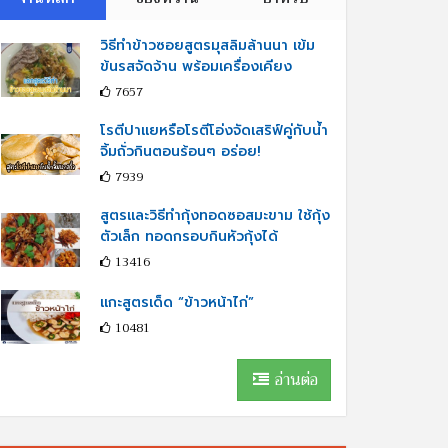
วิธีทำข้าวซอยสูตรมุสลิมล้านนา เข้ม
ข้นรสจัดจ้าน พร้อมเครื่องเคียง
7657
โรตีปาแยหรือโรตีโอ่งจัดเสริฟ์คู่กับนํ้า
จิ้มถั่วกินตอนร้อนๆ อร่อย!
7939
สูตรและวิธีทำกุ้งทอดซอสมะขาม ใช้กุ้ง
ตัวเล็ก ทอดกรอบกินหัวกุ้งได้
13416
แกะสูตรเด็ด “ข้าวหน้าไก่”
10481
อ่านต่อ