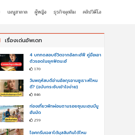
ย
เมนูฮาลาล
ผู้หญิง
ธุรกิจมุสลิม
คลิปวิดีโอ
เรื่องเด่นอัพเดท
4 บททดสอบชีวิตจากอัลกะฮ์ฟี คู่มือเอา
ตัวรอดในยุคฟิตนะฮ์
170
วันพฤหัสบดีอ่านอัลกุรอานซูเราะห์ไหน
ดี? (ฉบับกระชับเข้าใจง่าย)
846
ท่องเที่ยวพักผ่อนตามรอยซุนนะฮฺนบีมู
ฮัมมัด
259
ไอศกรีมเจลาโต้มุสลิมกินได้ไหม