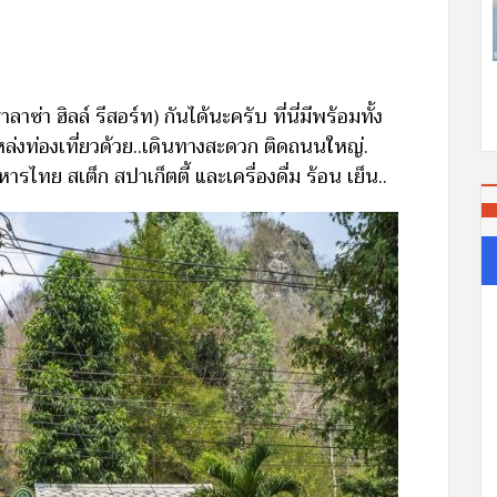
ซ่า ฮิลล์ รีสอร์ท) กันได้นะครับ ที่นี่มีพร้อมทั้ง
หล่งท่องเที่ยวด้วย..เดินทางสะดวก ติดถนนใหญ่.
หารไทย สเต็ก สปาเก็ตตี้ และเครื่องดื่ม ร้อน เย็น..