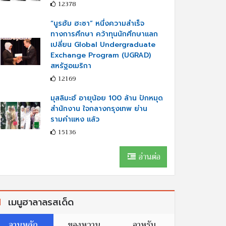
12378
“นูรฮัม ฮะซา” หนึ่งความสำเร็จ
ทางการศึกษา คว้าทุนนักศึกษาแลก
เปลี่ยน Global Undergraduate
Exchange Program (UGRAD)
สหรัฐอเมริกา
12169
มุสลิมะฮ์ อายุน้อย 100 ล้าน ปักหมุด
สำนักงาน ใจกลางกรุงเทพ ย่าน
รามคำแหง แล้ว
15136
อ่านต่อ
เมนูฮาลาลรสเด็ด
จานหลัก
ของหวาน
อาหรับ