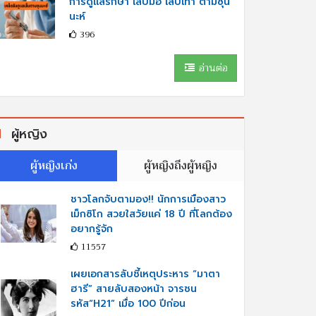
การดูแลรักษา เล็บมือ เล็บเท้า ตามซุน
นะห์
396
อ่านต่อ
ผู้หญิง
ผู้หญิงเก่ง
ผู้หญิงถึงผู้หญิง
ชาวโลกจับตามอง!! นักการเมืองสาว
เม็กซิโก สวยใสวัยแค่ 18 ปี ที่โลกต้อง
อยากรู้จัก
11557
เผยเอกสารลับชี้เหตุประหาร “มาตา
ฮารี” สายลับสองหน้า จารชน
รหัส“H21” เมื่อ 100 ปีก่อน