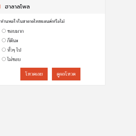
ฮาลาลโพล
ท่านพอใจในฮาลาลไทยแลนด์หรือไม่
ชอบมาก
ก็ดีนะ
ทั่วๆ ไป
ไม่ชอบ
โหวดเลย
ดูผลโหวต