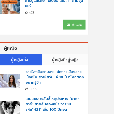
การดูแลรักษา เล็บมือ เล็บเท้า ตามซุน
นะห์
403
อ่านต่อ
ผู้หญิง
ผู้หญิงเก่ง
ผู้หญิงถึงผู้หญิง
ชาวโลกจับตามอง!! นักการเมืองสาว
เม็กซิโก สวยใสวัยแค่ 18 ปี ที่โลกต้อง
อยากรู้จัก
11560
เผยเอกสารลับชี้เหตุประหาร “มาตา
ฮารี” สายลับสองหน้า จารชน
รหัส“H21” เมื่อ 100 ปีก่อน