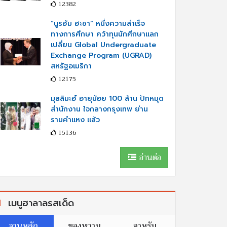
12382
“นูรฮัม ฮะซา” หนึ่งความสำเร็จ
ทางการศึกษา คว้าทุนนักศึกษาแลก
เปลี่ยน Global Undergraduate
Exchange Program (UGRAD)
สหรัฐอเมริกา
12175
มุสลิมะฮ์ อายุน้อย 100 ล้าน ปักหมุด
สำนักงาน ใจกลางกรุงเทพ ย่าน
รามคำแหง แล้ว
15136
อ่านต่อ
เมนูฮาลาลรสเด็ด
จานหลัก
ของหวาน
อาหรับ