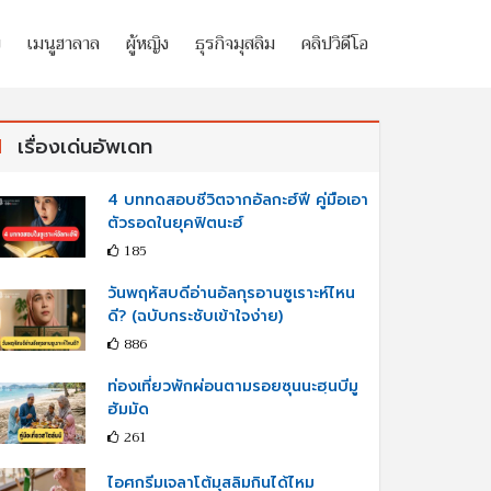
ย
เมนูฮาลาล
ผู้หญิง
ธุรกิจมุสลิม
คลิปวิดีโอ
เรื่องเด่นอัพเดท
4 บททดสอบชีวิตจากอัลกะฮ์ฟี คู่มือเอา
ตัวรอดในยุคฟิตนะฮ์
185
วันพฤหัสบดีอ่านอัลกุรอานซูเราะห์ไหน
ดี? (ฉบับกระชับเข้าใจง่าย)
886
ท่องเที่ยวพักผ่อนตามรอยซุนนะฮฺนบีมู
ฮัมมัด
261
ไอศกรีมเจลาโต้มุสลิมกินได้ไหม