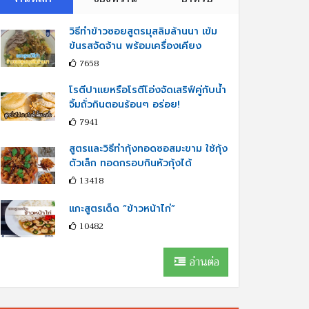
วิธีทำข้าวซอยสูตรมุสลิมล้านนา เข้ม
ข้นรสจัดจ้าน พร้อมเครื่องเคียง
7658
โรตีปาแยหรือโรตีโอ่งจัดเสริฟ์คู่กับนํ้า
จิ้มถั่วกินตอนร้อนๆ อร่อย!
7941
สูตรและวิธีทำกุ้งทอดซอสมะขาม ใช้กุ้ง
ตัวเล็ก ทอดกรอบกินหัวกุ้งได้
13418
แกะสูตรเด็ด “ข้าวหน้าไก่”
10482
อ่านต่อ