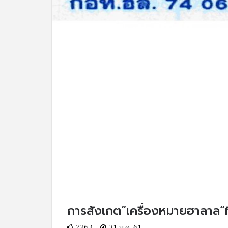
การสังเกต“เครื่องหมายฮาลาล”ที
7263
31 ม.ค. 61