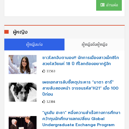
อ่านต่อ
ผู้หญิง
ผู้หญิงเก่ง
ผู้หญิงถึงผู้หญิง
ชาวโลกจับตามอง!! นักการเมืองสาวเม็กซิโก
สวยใสวัยแค่ 18 ปี ที่โลกต้องอยากรู้จัก
11563
เผยเอกสารลับชี้เหตุประหาร “มาตา ฮารี”
สายลับสองหน้า จารชนรหัส“H21” เมื่อ 100
ปีก่อน
12384
“นูรฮัม ฮะซา” หนึ่งความสำเร็จทางการศึกษา
คว้าทุนนักศึกษาแลกเปลี่ยน Global
Undergraduate Exchange Program