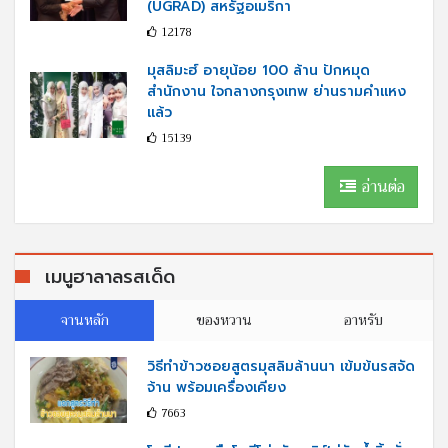
(UGRAD) สหรัฐอเมริกา
12178
มุสลิมะฮ์ อายุน้อย 100 ล้าน ปักหมุด
สำนักงาน ใจกลางกรุงเทพ ย่านรามคำแหง
แล้ว
15139
อ่านต่อ
เมนูฮาลาลรสเด็ด
จานหลัก
ของหวาน
อาหรับ
วิธีทำข้าวซอยสูตรมุสลิมล้านนา เข้มข้นรสจัด
จ้าน พร้อมเครื่องเคียง
7663