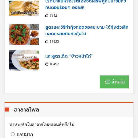
โรตีปาแยหรือโรตีโอ่งจัดเสริฟ์คู่กับนํ้าจิ้มถั่ว
กินตอนร้อนๆ อร่อย!
7942
สูตรและวิธีทำกุ้งทอดซอสมะขาม ใช้กุ้งตัวเล็ก
ทอดกรอบกินหัวกุ้งได้
13420
แกะสูตรเด็ด “ข้าวหน้าไก่”
10492
อ่านต่อ
ฮาลาลโพล
ท่านพอใจในฮาลาลไทยแลนด์หรือไม่
ชอบมาก