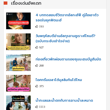
เรื่องเด่นอัพเดท
4 บททดสอบชีวิตจากอัลกะฮ์ฟี คู่มือเอาตัว
รอดในยุคฟิตนะฮ์
193
วันพฤหัสบดีอ่านอัลกุรอานซูเราะห์ไหนดี?
(ฉบับกระชับเข้าใจง่าย)
927
ท่องเที่ยวพักผ่อนตามรอยซุนนะฮฺนบีมูฮัมมัด
268
ไอศกรีมเจลาโต้มุสลิมกินได้ไหม
375
น้ำทะเลและน้ำตกกับการอาบน้ำละหมาด
1113