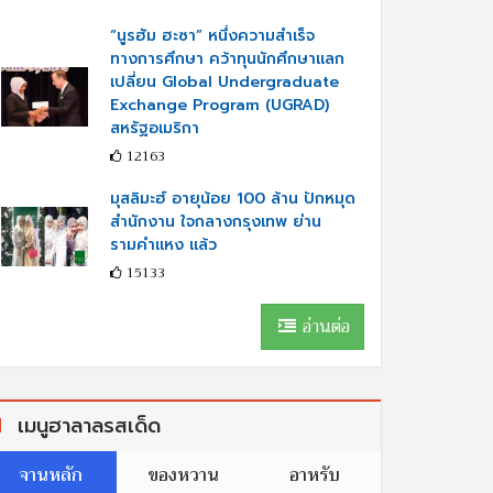
“นูรฮัม ฮะซา” หนึ่งความสำเร็จ
ทางการศึกษา คว้าทุนนักศึกษาแลก
เปลี่ยน Global Undergraduate
Exchange Program (UGRAD)
สหรัฐอเมริกา
12163
มุสลิมะฮ์ อายุน้อย 100 ล้าน ปักหมุด
สำนักงาน ใจกลางกรุงเทพ ย่าน
รามคำแหง แล้ว
15133
อ่านต่อ
เมนูฮาลาลรสเด็ด
จานหลัก
ของหวาน
อาหรับ