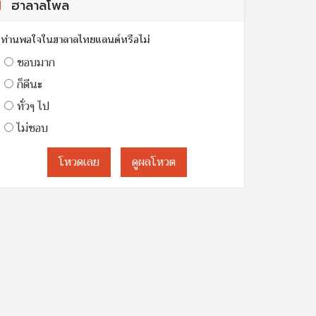
ฮาลาลโพล
ท่านพอใจในฮาลาลไทยแลนด์หรือไม่
ชอบมาก
ก็ดีนะ
ทั่วๆ ไป
ไม่ชอบ
โหวดเลย
ดูผลโหวต