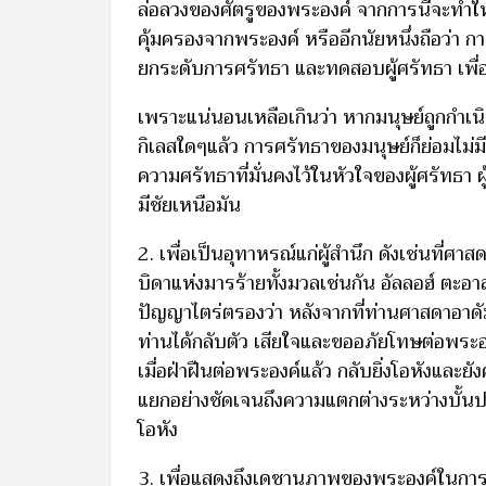
ล่อลวงของศัตรูของพระองค์ จากการนี้จะทำใ
คุ้มครองจากพระองค์ หรืออีกนัยหนึ่งถือว่า การม
ยกระดับการศรัทธา และทดสอบผู้ศรัทธา เพื่อแ
เพราะแน่นอนเหลือเกินว่า หากมนุษย์ถูกกำเนิ
กิเลสใดๆแล้ว การศรัทธาของมนุษย์ก็ย่อมไม่
ความศรัทธาที่มั่นคงไว้ในหัวใจของผู้ศรัทธา
มีชัยเหนือมัน
2. เพื่อเป็นอุทาหรณ์แก่ผู้สำนึก ดังเช่นที่ศา
บิดาแห่งมารร้ายทั้งมวลเช่นกัน อัลลอฮ์ ตะอาล
ปัญญาไตร่ตรองว่า หลังจากที่ท่านศาสดาอาดัม
ท่านได้กลับตัว เสียใจและขออภัยโทษต่อพระอ
เมื่อฝ่าฝืนต่อพระองค์แล้ว กลับยิ่งโอหังและย
แยกอย่างชัดเจนถึงความแตกต่างระหว่างบั้นป
โอหัง
3. เพื่อแสดงถึงเดชานุภาพของพระองค์ในการบั