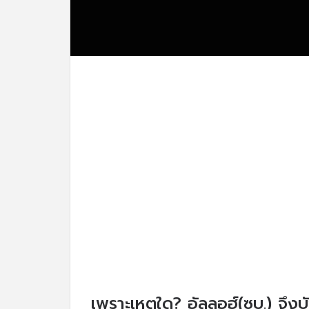
เพราะเหตุใด? อัลลอฮ์(ซบ.) จึงบ