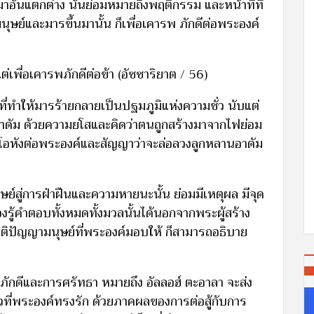
าอันแตกต่าง นั่นย่อมหมายถึงพฤติกรรม และหน้าที่ที่
มนุษย์และมารขึ้นมานั้น ก็เพื่อเคารพ ภักดีต่อพระองค์
แต่เพื่อเคารพภักดีต่อข้า (อัซซาริยาต / 56)
ที่ทำให้มารร้ายกลายเป็นปฐมภูมิแห่งความชั่ว นับแต่
าอาดัม ด้วยความยโสและคิดว่าตนถูกสร้างมาจากไฟย่อม
ึงโอหังต่อพระองค์และสัญญาว่าจะล่อลวงลูกหลานอาดัม
ย์สู่การฝ่าฝืนและความหายนะนั้น ย่อมมีเหตุผล มีจุด
่วงรู้คำตอบทั้งหมดทั้งมวลนั้นได้นอกจากพระผู้สร้าง
งสติปัญญามนุษย์ที่พระองค์มอบให้ ก็สามารถอธิบาย
ภักดีและการศรัทธา หมายถึง อัลลอฮ์ ตะอาลา จะส่ง
ที่พระองค์ทรงรัก ด้วยภาคผลของการต่อสู้กับการ