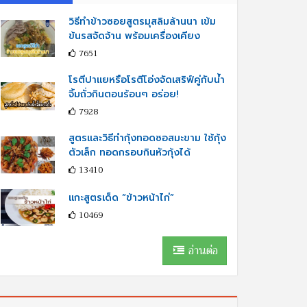
วิธีทำข้าวซอยสูตรมุสลิมล้านนา เข้ม
ข้นรสจัดจ้าน พร้อมเครื่องเคียง
7651
โรตีปาแยหรือโรตีโอ่งจัดเสริฟ์คู่กับนํ้า
จิ้มถั่วกินตอนร้อนๆ อร่อย!
7928
สูตรและวิธีทำกุ้งทอดซอสมะขาม ใช้กุ้ง
ตัวเล็ก ทอดกรอบกินหัวกุ้งได้
13410
แกะสูตรเด็ด “ข้าวหน้าไก่”
10469
อ่านต่อ