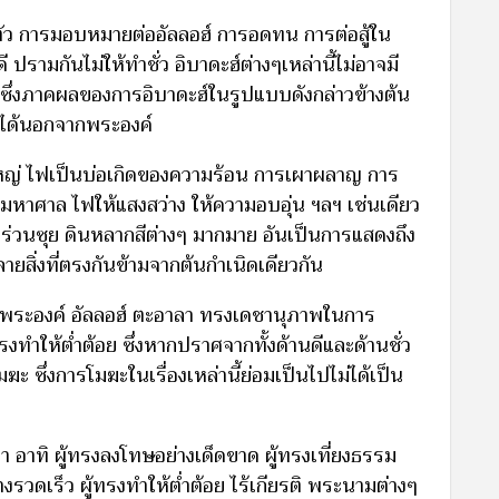
ับตัว การมอบหมายต่ออัลลอฮ์ การอดทน การต่อสู้ใน
ามกันไม่ให้ทำชั่ว อิบาดะฮ์ต่างๆเหล่านี้ไม่อาจมี
ง ซึ่งภาคผลของการอิบาดะฮ์ในรูปแบบดังกล่าวข้างต้น
าณได้นอกจากพระองค์
ใหญ่ ไฟเป็นบ่อเกิดของความร้อน การเผาผลาญ การ
์มหาศาล ไฟให้แสงสว่าง ให้ความอบอุ่น ฯลฯ เช่นเดียว
ดินร่วนซุย ดินหลากสีต่างๆ มากมาย อันเป็นการแสดงถึง
สิ่งที่ตรงกันข้ามจากต้นกำเนิดเดียวกัน
ระองค์ อัลลอฮ์ ตะอาลา ทรงเดชานุภาพในการ
ให้ต่ำต้อย ซึ่งหากปราศจากทั้งด้านดีและด้านชั่ว
 ซึ่งการโมฆะในเรื่องเหล่านี้ย่อมเป็นไปไม่ได้เป็น
อาทิ ผู้ทรงลงโทษอย่างเด็ดขาด ผู้ทรงเที่ยงธรรม
างรวดเร็ว ผู้ทรงทำให้ต่ำต้อย ไร้เกียรติ พระนามต่างๆ