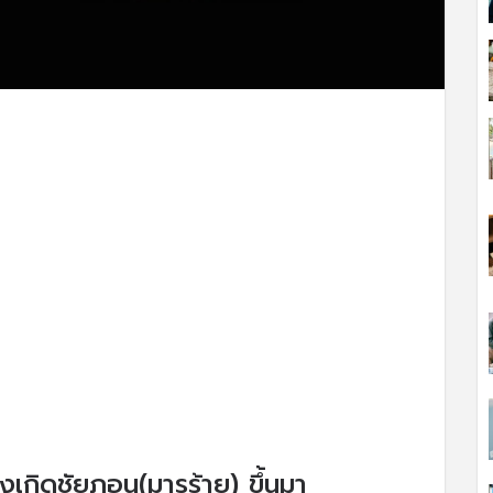
ังเกิดชัยฏอน(มารร้าย) ขึ้นมา