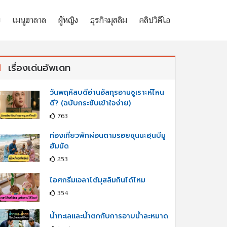
ย
เมนูฮาลาล
ผู้หญิง
ธุรกิจมุสลิม
คลิปวิดีโอ
เรื่องเด่นอัพเดท
วันพฤหัสบดีอ่านอัลกุรอานซูเราะห์ไหน
ดี? (ฉบับกระชับเข้าใจง่าย)
763
ท่องเที่ยวพักผ่อนตามรอยซุนนะฮฺนบีมู
ฮัมมัด
253
ไอศกรีมเจลาโต้มุสลิมกินได้ไหม
354
น้ำทะเลและน้ำตกกับการอาบน้ำละหมาด