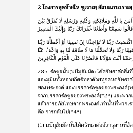
2 โองการสุดท้ายใน ซูเราะฮฺ อัลบะเกาะเราะฮฺ
َنَ بِا للَّهِ وَمَلَائِكَتِهِ وَكُتُبِهِ وَرُسُلِهِ لَا نُفَرِّقُ بَيْنَ
الُوا سَمِعْنَا وَأَطَعْنَا غُفْرَانَكَ رَبَّنَا وَإِلَيْكَ الْمَصِيرُ
تَسَبَتْ رَبَّنَا لَا تُؤَاخِذْنَا إِنْ نَسِينَا أَوْ أَخْطَأْنَا رَبَّنَا
نَا رَبَّنَا وَلَا تُحَمِّلْنَا مَا لَا طَاقَةَ لَنَا بِهِ وَاعْفُ عَنَّا
رْحَمْنَا أَنْتَ مَوْلَانَا فَانْصُرْنَا عَلَى الْقَوْمِ الْكَافِرِينَ
285. ร่อซูลนั้น(นบีมุฮัมมัด) ได้ศรัทธาต่อสิ
และมุมินทั้งหลายก็ศรัทธาด้วยทุกคนศรัทธาต
ของพระองค์ และบรรดาร่อซูลของพระองค์(พวก
จากบรรดาร่อซูลของพระองค์(*2*) และพวกเขาไ
แล้วการอภัยโทษจากพระองค์เท่านั้นที่พวกเร
คือ การกลับไป(*4*)
(1) นบีมุฮัมมัดนั้นได้ศรัทธาต่ออัลกรุอานที