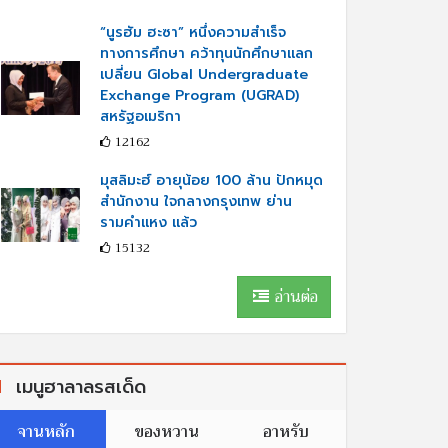
“นูรฮัม ฮะซา” หนึ่งความสำเร็จ
ทางการศึกษา คว้าทุนนักศึกษาแลก
เปลี่ยน Global Undergraduate
Exchange Program (UGRAD)
สหรัฐอเมริกา
12162
มุสลิมะฮ์ อายุน้อย 100 ล้าน ปักหมุด
สำนักงาน ใจกลางกรุงเทพ ย่าน
รามคำแหง แล้ว
15132
อ่านต่อ
เมนูฮาลาลรสเด็ด
จานหลัก
ของหวาน
อาหรับ