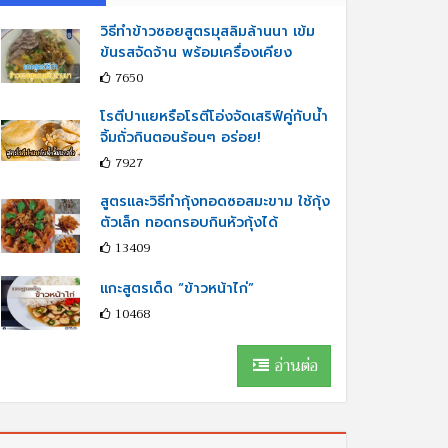
วิธีทำข้าวซอยสูตรมุสลิมล้านนา เข้ม
ข้นรสจัดจ้าน พร้อมเครื่องเคียง
7650
โรตีปาแยหรือโรตีโอ่งจัดเสริฟ์คู่กับนํ้า
จิ้มถั่วกินตอนร้อนๆ อร่อย!
7927
สูตรและวิธีทำกุ้งทอดซอสมะขาม ใช้กุ้ง
ตัวเล็ก ทอดกรอบกินหัวกุ้งได้
13409
แกะสูตรเด็ด “ข้าวหน้าไก่”
10468
อ่านต่อ