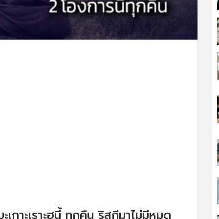
เกาะเราะฮฺนี้ ทุกคืน ริสกีมาไม่มีหมด