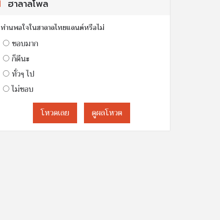
ฮาลาลโพล
ท่านพอใจในฮาลาลไทยแลนด์หรือไม่
ชอบมาก
ก็ดีนะ
ทั่วๆ ไป
ไม่ชอบ
โหวดเลย
ดูผลโหวต