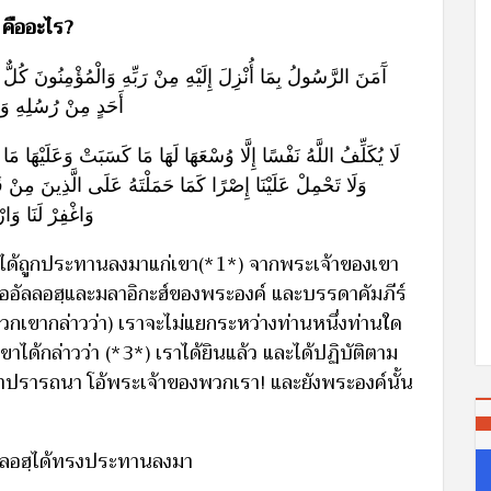
 คืออะไร?
آَمَنَ الرَّسُولُ بِمَا أُنْزِلَ إِلَيْهِ مِنْ رَبِّهِ وَالْمُؤْمِنُونَ كُلٌّ آَم
أَحَدٍ مِنْ رُسُلِهِ وَقَ
لَا يُكَلِّفُ اللَّهُ نَفْسًا إِلَّا وُسْعَهَا لَهَا مَا كَسَبَتْ وَعَلَيْهَا مَا اكْ
وَلَا تَحْمِلْ عَلَيْنَا إِصْرًا كَمَا حَمَلْتَهُ عَلَى الَّذِينَ مِنْ قَبْلِ
وَاغْفِرْ لَنَا وَا
่งที่ได้ถูกประทานลงมาแก่เขา(*1*) จากพระเจ้าของเขา
่ออัลลอฮฺและมลาอิกะฮ์ของพระองค์ และบรรดาคัมภีร์
เขากล่าวว่า) เราจะไม่แยกระหว่างท่านหนึ่งท่านใด
ด้กล่าวว่า (*3*) เราได้ยินแล้ว และได้ปฏิบัติตาม
าปรารถนา โอ้พระเจ้าของพวกเรา! และยังพระองค์นั้น
่อัลลอฮฺได้ทรงประทานลงมา