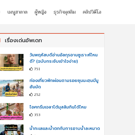
ย
เมนูฮาลาล
ผู้หญิง
ธุรกิจมุสลิม
คลิปวิดีโอ
เรื่องเด่นอัพเดท
วันพฤหัสบดีอ่านอัลกุรอานซูเราะห์ไหน
ดี? (ฉบับกระชับเข้าใจง่าย)
751
ท่องเที่ยวพักผ่อนตามรอยซุนนะฮฺนบีมู
ฮัมมัด
252
ไอศกรีมเจลาโต้มุสลิมกินได้ไหม
353
น้ำทะเลและน้ำตกกับการอาบน้ำละหมาด