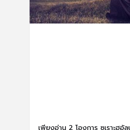
เพียงอ่าน 2 โองการ ซูเราะฮฺอัลบะ