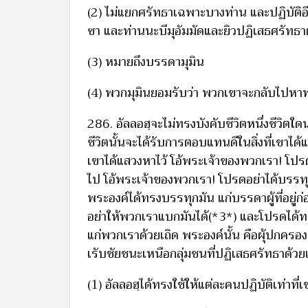
(2) ไม่แยกศรัทธาเฉพาะบางท่าน และปฏิบัติอ
ซา และท่านนะบีมุอัมมัดและยิวปฏิเสธศรัทธาต
(3) หมายถึงบรรดามุมิน
(4) พวกมุมินยอมรับว่า พวกเขาจะกลับไปหา
286. อัลลอฮฺจะไม่ทรงบังคับชีวิตหนึ่งชีวิต
ชีวิตนั้นจะได้รับการตอบแทนดีในสิ่งที่เขาได้แ
เขาได้แสวงหาไว้ โอ้พระเจ้าของพวกเรา! โป
ไป โอ้พระเจ้าของพวกเรา! โปรดอย่าได้บรรทุ
พระองค์ได้ทรงบรรทุกมัน แก่บรรดาผู้ที่อยู
อย่าให้พวกเราแบกมันได้(*3*) และโปรดได้
แก่พวกเราด้วยเถิด พระองค์นั้น คือผุ้ปกคร
เรับชัยชนะเหนือกลุ่มชนที่ปฏิเสธศรัทธาด้วย
(1) อัลลอฮฺได้ทรงใช้ให้แต่ละคนปฏิบัติเท่าที