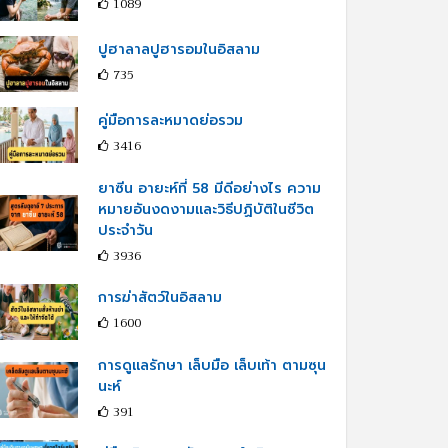
1089
ปูฮาลาลปูฮารอมในอิสลาม
735
คู่มือการละหมาดย่อรวม
3416
ยาซีน อายะห์ที่ 58 มีดีอย่างไร ความ
หมายอันงดงามและวิธีปฏิบัติในชีวิต
ประจำวัน
3936
การฆ่าสัตว์ในอิสลาม
1600
การดูแลรักษา เล็บมือ เล็บเท้า ตามซุน
นะห์
391