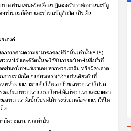
ีกบางท่าน เช่นคริสเตียนปฏิเสธศรัทธาต่อท่านนะบีมู
่อท่านนะบีอีซา และท่านนบีมุฮัมมัด เป็นต้น
พระองค์
ใดนอกจากตามความสามารถของชีวิตนั้นเท่านั้น(*1*)
สวงหาไว้ และชีวิตนั้นจะได้รับการลงโทษในสิ่งชั่วที่
รดอย่าเอาโทษแก่เราเลย หากพวกเราลืม หรือผิดพลาด
กภาระหนักใด ๆแก่พวกเรา(*2*)เช่นเดียวกับที่
่ก่อนหน้าพวกเรามาแล้ว โอ้พระเจ้าของพวกเรา! โปรด
ทรงอภัยแก่พวกเราและยกโทษให้แก่พวกเรา และเมตตา
องของพวกเราดังนั้นโปรดได้ทรงช่วยเหลือพวกเราให้ได
เถิด
่เขามีความสามารถเท่านั้น