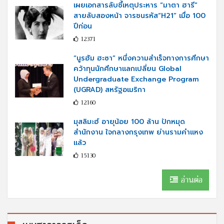
เผยเอกสารลับชี้เหตุประหาร “มาตา ฮารี”
สายลับสองหน้า จารชนรหัส“H21” เมื่อ 100
ปีก่อน
12371
“นูรฮัม ฮะซา” หนึ่งความสำเร็จทางการศึกษา
คว้าทุนนักศึกษาแลกเปลี่ยน Global
Undergraduate Exchange Program
(UGRAD) สหรัฐอเมริกา
12160
มุสลิมะฮ์ อายุน้อย 100 ล้าน ปักหมุด
สำนักงาน ใจกลางกรุงเทพ ย่านรามคำแหง
แล้ว
15130
อ่านต่อ