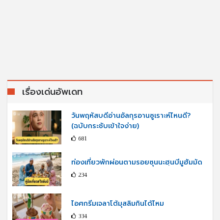
เรื่องเด่นอัพเดท
วันพฤหัสบดีอ่านอัลกุรอานซูเราะห์ไหนดี?
(ฉบับกระชับเข้าใจง่าย)
681
ท่องเที่ยวพักผ่อนตามรอยซุนนะฮฺนบีมูฮัมมัด
234
ไอศกรีมเจลาโต้มุสลิมกินได้ไหม
334