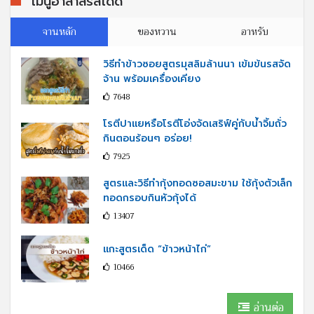
เมนูฮาลาลรสเด็ด
จานหลัก
ของหวาน
อาหรับ
วิธีทำข้าวซอยสูตรมุสลิมล้านนา เข้มข้นรสจัด
จ้าน พร้อมเครื่องเคียง
7648
โรตีปาแยหรือโรตีโอ่งจัดเสริฟ์คู่กับนํ้าจิ้มถั่ว
กินตอนร้อนๆ อร่อย!
7925
สูตรและวิธีทำกุ้งทอดซอสมะขาม ใช้กุ้งตัวเล็ก
ทอดกรอบกินหัวกุ้งได้
13407
แกะสูตรเด็ด “ข้าวหน้าไก่”
10466
อ่านต่อ