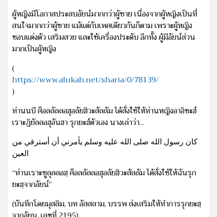
ผู้หญิงมีโอกาสประสบอัยน์มากกว่าผู้ชาย เนื่องจากผู้หญิงเป็นที่
สนใจมากกว่าผู้ชาย แม้แต่กับเพศเดียวกันก็ตาม เพราะผู้หญิง
ชอบแต่งตัว ‎เสริมสวย และใช้เครื่องประดับ อีกทั้ง ผู้มีอัยน์ส่วน
มากเป็นผู้หญิง ‎
‎(
https://www.alukah.net/sharia/0/78139/‎
)
ท่านนบี ‎ศ็อลลัลลอฮุอลัยฮิวะสัลลัม‎ ได้สั่งใช้ให้ท่านหญิงอาอิชะฮ์
เราะฎิยัลลอฮุอันฮา รุกยะฮ์ตัวเอง นางเล่าว่า...
كان رسول الله صلى الله عليه وسلم يأمرني أن أسترقي من
العين
‎“ท่านเราะซูลุลลอฮฺ ‎ศ็อลลัลลอฮุอลัยฮิวะสัลลัม‎ ได้สั่งใช้ให้ฉันรุก
ยะฮฺจากอัยน์”‎
(บันทึกโดยมุสลิม, บท อัสสลาม, บรรพ ส่งเสริมให้ทำการรุกยะฮฺ
จากอัยนฺ, เลขที่ 2195‎)