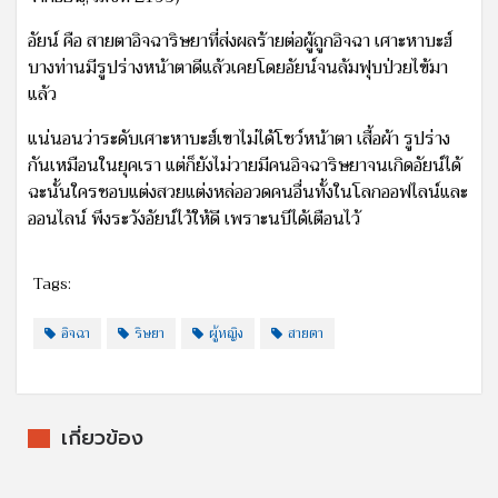
อัยน์ คือ สายตาอิจฉาริษยาที่ส่งผลร้ายต่อผู้ถูกอิจฉา เศาะหาบะฮ์
บางท่านมีรูปร่างหน้าตาดีแล้วเคยโดยอัยน์จนล้มฟุบป่วยไข้มา
แล้ว
แน่นอนว่าระดับเศาะหาบะฮ์เขาไม่ได้โชว์หน้าตา เสื้อผ้า รูปร่าง
กันเหมือนในยุคเรา แต่ก็ยังไม่วายมีคนอิจฉาริษยาจนเกิดอัยน์ได้
ฉะนั้นใครชอบแต่งสวยแต่งหล่ออวดคนอื่นทั้งในโลกออฟไลน์และ
ออนไลน์ พึงระวังอัยน์ไว้ให้ดี เพราะนบีได้เตือนไว้
Tags:
อิจฉา
ริษยา
ผู้หญิง
สายตา
เกี่ยวข้อง