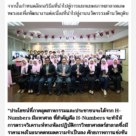
จากนั้นกำหนดอัลกอริธึมที่นำไปสู่การแยกแยะสภาพฮาลาลและ
หะรอมเพื่อพัฒนางานต่อเนื่องที่นำไปสู่งานนวัตกรรมด้านวัตถุดิบ
“ประโยชน์ที่ภาคอุตสาหกรรมและประชาชนจะได้จาก H-
Numbers มีมหาศาล ที่สำคัญคือ H-Numbers จะทำให้
การตรวจวิเคราะห์ทางห้องปฏิบัติการวิทยาศาสตร์ฮาลาลซึ่งมี
ราคาแพงในอนาคตหมดความจำเป็นลง ศักยภาพการแข่งขัน