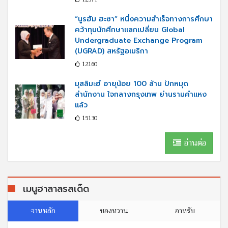
“นูรฮัม ฮะซา” หนึ่งความสำเร็จทางการศึกษา
คว้าทุนนักศึกษาแลกเปลี่ยน Global
Undergraduate Exchange Program
(UGRAD) สหรัฐอเมริกา
12160
มุสลิมะฮ์ อายุน้อย 100 ล้าน ปักหมุด
สำนักงาน ใจกลางกรุงเทพ ย่านรามคำแหง
แล้ว
15130
อ่านต่อ
เมนูฮาลาลรสเด็ด
จานหลัก
ของหวาน
อาหรับ