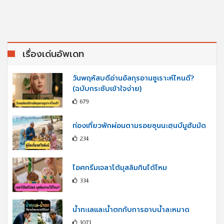
เรื่องเด่นอัพเดท
วันพฤหัสบดีอ่านอัลกุรอานซูเราะห์ไหนดี?
(ฉบับกระชับเข้าใจง่าย)
679
ท่องเที่ยวพักผ่อนตามรอยซุนนะฮฺนบีมูฮัมมัด
234
ไอศกรีมเจลาโต้มุสลิมกินได้ไหม
334
น้ำทะเลและน้ำตกกับการอาบน้ำละหมาด
1071