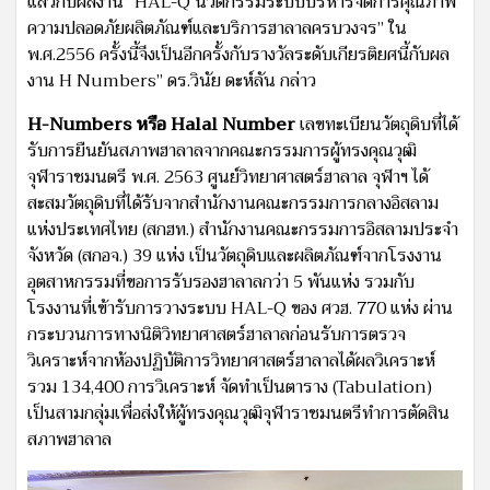
แล้วกับผลงาน “HAL-Q นวัตกรรมระบบบริหารจัดการคุณภาพ
ความปลอดภัยผลิตภัณฑ์และบริการฮาลาลครบวงจร” ใน
พ.ศ.2556 ครั้งนี้จึงเป็นอีกครั้งกับรางวัลระดับเกียรติยศนี้กับผล
งาน H Numbers” ดร.วินัย ดะห์ลัน กล่าว
H-Numbers หรือ Halal Number
เลขทะเบียนวัตถุดิบที่ได้
รับการยืนยันสภาพฮาลาลจากคณะกรรมการผู้ทรงคุณวุฒิ
จุฬาราชมนตรี พ.ศ. 2563 ศูนย์วิทยาศาสตร์ฮาลาล จุฬาฯ ได้
สะสมวัตถุดิบที่ได้รับจากสำนักงานคณะกรรมการกลางอิสลาม
แห่งประเทศไทย (สกฮท.) สำนักงานคณะกรรมการอิสลามประจำ
จังหวัด (สกอจ.) 39 แห่ง เป็นวัตถุดิบและผลิตภัณฑ์จากโรงงาน
อุตสาหกรรมที่ขอการรับรองฮาลาลกว่า 5 พันแห่ง รวมกับ
โรงงานที่เข้ารับการวางระบบ HAL-Q ของ ศวฮ. 770 แห่ง ผ่าน
กระบวนการทางนิติวิทยาศาสตร์ฮาลาลก่อนรับการตรวจ
วิเคราะห์จากห้องปฏิบัติการวิทยาศาสตร์ฮาลาลได้ผลวิเคราะห์
รวม 134,400 การวิเคราะห์ จัดทำเป็นตาราง (Tabulation)
เป็นสามกลุ่มเพื่อส่งให้ผู้ทรงคุณวุฒิจุฬาราชมนตรีทำการตัดสิน
สภาพฮาลาล