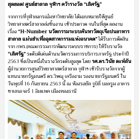
สุดยอด! ศูนย์ฮาลาล จุฬาฯ คว้ารางวัล “เลิศรัฐ”
จากการที่จุฬาลงกรณ์มหาวิทยาลัย ได้มอบหมายให้ศูนย์
วิทยาศาสตร์ฮาลาลส่งชิ้นงาน เข้าประกวด จนในที่สุด ผลงาน
เรื่อง
“H-Number นวัตกรรมระบบค้นหาวัตถุเจือปนอาหาร
ฮาลาล แม่นยำเพื่ออุตสาหกรรมแห่งอนาคต”
ได้รับการตัดสิน
จาก กพร.(คณะกรรมการพัฒนาระบบราชการ) ให้รับรางวัล
“เลิศรัฐ”
ระดับดีเด่นด้านนวัตกรรมการบริการภาครัฐ ประจำปี
2563 ซึ่งเป็นหนึ่งในรางวัลระดับสูงสุด โดย
รศ.ดร.วินัย ดะห์ลัน
ผู้อำนวยการศูนย์วิทยาศาสตร์ฮาลาล จุฬาฯ เข้ารับรางวัลจากผู้
แทนนายกรัฐมนตรี ดร.วิษณุ เครืองาม รองนายกรัฐมนตรี ใน
วันพุธที่ 16 กันยายน 2563 นี้ ณ ห้องรอยัล จูบิลี่ บอลรูม อาคาร
ชาเลนเจอร์ 1 อิมแพค เมืองทองธานี