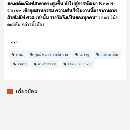
ของผลิตภัณฑ์ฮาลาลจะสูงขึ้น นำไปสู่การพัฒนา New S-
Curve เชิงอุตสาหกรรม ความสำเร็จในงานนี้มาจากหลาย
ฝ่ายไม่ใช่ ศวฮ.เท่านั้น รางวัลจึงเป็นของทุกคน”
รศ.ดร.วินัย
ดะห์ลัน กล่าวทิ้งท้าย
Tags:
ศวฮ.
ศูนย์วิทยาศาสตร์ฮาลาล
เลิศรัฐ
วินัย ดะห์ลัน
ฮาลาล
อาหารฮาลาล
Halal Number
เกี่ยวข้อง