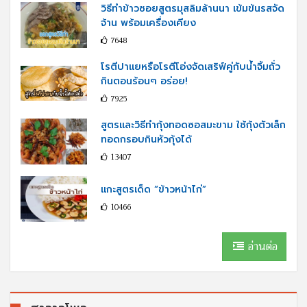
วิธีทำข้าวซอยสูตรมุสลิมล้านนา เข้มข้นรสจัด
จ้าน พร้อมเครื่องเคียง
7648
โรตีปาแยหรือโรตีโอ่งจัดเสริฟ์คู่กับนํ้าจิ้มถั่ว
กินตอนร้อนๆ อร่อย!
7925
สูตรและวิธีทำกุ้งทอดซอสมะขาม ใช้กุ้งตัวเล็ก
ทอดกรอบกินหัวกุ้งได้
13407
แกะสูตรเด็ด “ข้าวหน้าไก่”
10466
อ่านต่อ