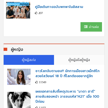
คู่มือเดินทางฉบับพกพาในอิสลาม
207
อ่านต่อ
ผู้หญิง
ผู้หญิงเก่ง
ผู้หญิงถึงผู้หญิง
ชาวโลกจับตามอง!! นักการเมืองสาวเม็กซิโก
สวยใสวัยแค่ 18 ปี ที่โลกต้องอยากรู้จัก
11549
เผยเอกสารลับชี้เหตุประหาร “มาตา ฮารี”
สายลับสองหน้า จารชนรหัส“H21” เมื่อ 100
ปีก่อน
12371