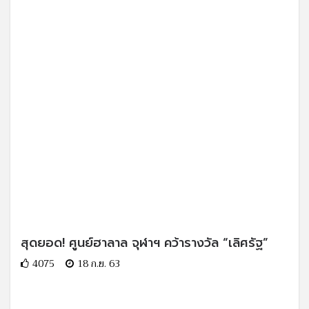
สุดยอด! ศูนย์ฮาลาล จุฬาฯ คว้ารางวัล “เลิศรัฐ”
4075
18 ก.ย. 63