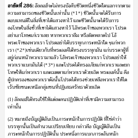
อายัตที่ 286:
อัลลอฮ์จะไม่ทรงบังคับชีวิตหนึ่งชีวิตใดนอกจากตาม
ความสามารถของชีวิตนั้นเท่านั้น (*1*) ชีวิตนั้นจะได้รับการ
ตอบแทนดีในสิ่งที่เขาได้แสวงหาไว้ และชีวิตนั้นจะได้รับการ
ลงโทษในสิ่งชั่วที่เขาได้แสวงหาไว้ โอ้พระเจ้าของพวกเรา โปรด
อย่าเอาโทษแก่เราเลย หากพวกเราลืม หรือผิดพลาดไป โอ้
พระเจ้าของพวกเรา โปรดอย่าได้บรรทุกภาระหนักใด ๆแก่พวก
เรา (*2*)เช่นเดียวกับที่พระองค์ได้ทรงบรรทุกมัน แก่บรรดาผู้ที่
อยู่ก่อนหน้าพวกเรามาแล้ว โอ้พระเจ้าของพวกเรา โปรดอย่าให้
พวกเราแบกมันได้ (*3*) และโปรดได้ทรงอภัยแก่พวกเราและยก
โทษให้แก่พวกเรา และเมตตาแก่พวกเราด้วยเถิด พระองค์นั้น คือ
ผู้ปกครองของพวกเราดังนั้นโปรดได้ทรงช่วยเหลือพวกเราให้ได
เรับชัยชนะเหนือกลุ่มชนที่ปฏิเสธศรัทธาด้วยเถิด
(1) อัลลอฮ์ได้ทรงใช้ให้แต่ละคนปฏิบัติเท่าที่เขามีความสามารถ
เท่านั้น
(2) หมายถึงบัญญัติอันเป็นภาระหนักในการปฏิบัติ ที่ใช่คำว่า
บรรทุกนั้นเป็นสำนวนเปรียบเทียบ กล่าวคือ บัญญัติอันเป็น
ภาระหนักในการปฏิบัตินั้น ประหนึ่งการแบกภาระอันหนัก