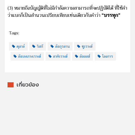
(3) หมายถึงบัญญัติที่ไม่มีกำลังความสามารถที่จะปฏิบัติได้ ที่ใช้คำ
ว่าแบกก็เป็นสำนวนเปรียบเทียบเช่นเดียวกับคำว่า
“บรรทุก”
Tags:
ดุอาอ์
ริสกี
อัลกุรอาน
ซูเราะฮ์
อัลบะเกาะเราะฮ์
อาคิเราะฮ์
อัลลอฮ์
โองการ
เกี่ยวข้อง