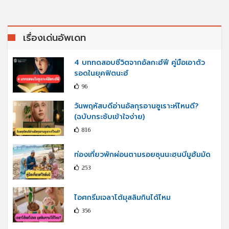
เรื่องเด่นอัพเดท
4 บททดสอบชีวิตจากอัลกะฮ์ฟี คู่มือเอาตัว
รอดในยุคฟิตนะฮ์
96
วันพฤหัสบดีอ่านอัลกุรอานซูเราะห์ไหนดี?
(ฉบับกระชับเข้าใจง่าย)
816
ท่องเที่ยวพักผ่อนตามรอยซุนนะฮฺนบีมูฮัมมัด
253
ไอศกรีมเจลาโต้มุสลิมกินได้ไหม
356