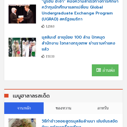
“นูรฮัม ฮะซา” หนึ่งความสำเร็จทางการศึกษา
คว้าทุนนักศึกษาแลกเปลี่ยน Global
Undergraduate Exchange Program
(UGRAD) สหรัฐอเมริกา
12163
มุสลิมะฮ์ อายุน้อย 100 ล้าน ปักหมุด
สำนักงาน ใจกลางกรุงเทพ ย่านรามคำแหง
แล้ว
15133
อ่านต่อ
เมนูฮาลาลรสเด็ด
จานหลัก
ของหวาน
อาหรับ
วิธีทำข้าวซอยสูตรมุสลิมล้านนา เข้มข้นรสจัด