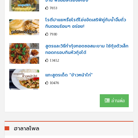
จ้าน พร้อมเครื่องเคียง
7653
โรตีปาแยหรือโรตีโอ่งจัดเสริฟ์คู่กับนํ้าจิ้มถั่ว
กินตอนร้อนๆ อร่อย!
7930
สูตรและวิธีทำกุ้งทอดซอสมะขาม ใช้กุ้งตัวเล็ก
ทอดกรอบกินหัวกุ้งได้
13412
แกะสูตรเด็ด “ข้าวหน้าไก่”
10476
อ่านต่อ
ฮาลาลโพล