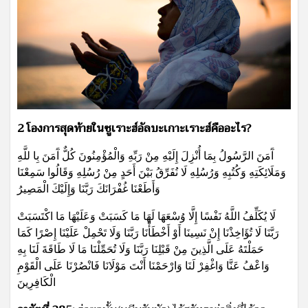
2 โองการสุดท้ายในซูเราะฮ์อัลบะเกาะเราะฮ์คืออะไร?
آَمَنَ الرَّسُولُ بِمَا أُنْزِلَ إِلَيْهِ مِنْ رَبِّهِ وَالْمُؤْمِنُونَ كُلٌّ آَمَنَ بِا للَّهِ
وَمَلَائِكَتِهِ وَكُتُبِهِ وَرُسُلِهِ لَا نُفَرِّقُ بَيْنَ أَحَدٍ مِنْ رُسُلِهِ وَقَالُوا سَمِعْنَا
وَأَطَعْنَا غُفْرَانَكَ رَبَّنَا وَإِلَيْكَ الْمَصِيرُ
لَا يُكَلِّفُ اللَّهُ نَفْسًا إِلَّا وُسْعَهَا لَهَا مَا كَسَبَتْ وَعَلَيْهَا مَا اكْتَسَبَتْ
رَبَّنَا لَا تُؤَاخِذْنَا إِنْ نَسِينَا أَوْ أَخْطَأْنَا رَبَّنَا وَلَا تَحْمِلْ عَلَيْنَا إِصْرًا كَمَا
حَمَلْتَهُ عَلَى الَّذِينَ مِنْ قَبْلِنَا رَبَّنَا وَلَا تُحَمِّلْنَا مَا لَا طَاقَةَ لَنَا بِهِ
وَاعْفُ عَنَّا وَاغْفِرْ لَنَا وَارْحَمْنَا أَنْتَ مَوْلَانَا فَانْصُرْنَا عَلَى الْقَوْمِ
الْكَافِرِينَ