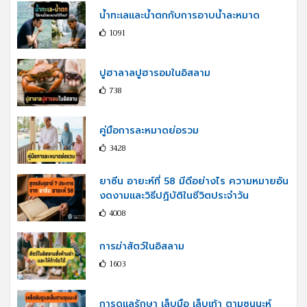
น้ำทะเลและน้ำตกกับการอาบน้ำละหมาด
1091
ปูฮาลาลปูฮารอมในอิสลาม
738
คู่มือการละหมาดย่อรวม
3428
ยาซีน อายะห์ที่ 58 มีดีอย่างไร ความหมายอัน
งดงามและวิธีปฏิบัติในชีวิตประจำวัน
4008
การฆ่าสัตว์ในอิสลาม
1603
การดูแลรักษา เล็บมือ เล็บเท้า ตามซุนนะห์