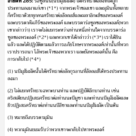
อายัตที่ 285:
ร่อซูลนั้น(นบีมุฮัมมัด) ได้ศรัทธาต่อสิ่งที่ได้ถูก
ประทานลงมาแก่เขา (*1*) จากพระเจ้าของเขา และมุมินทั้งหลาย
ก็ศรัทธาด้วยทุกคนศรัทธาต่ออัลลอฮ์และมลาอิกะฮ์ของพระองค์
และบรรดาคัมภีร์ของพระองค์ และบรรดาร่อซูลของพระองค์(พวก
เขากล่าวว่า) เราจะไม่แยกระหว่างท่านหนึ่งท่านใดจากบรรดาร่อ
ซูลของพระองค์ (*2*) และพวกเขาได้กล่าวว่า (*3*) เราได้ยิน
แล้ว และได้ปฏิบัติตามแล้วการอภัยโทษจากพระองค์เท่านั้นที่พวก
เราปรารถนา โอ้พระเจ้าของพวกเรา และยังพระองค์นั้น คือ
การกลับไป (*4*)
(1) นบีมุฮัมมัดนั้นได้ศรัทธาต่ออัลกุรอานที่อัลลอฮ์ได้ทรงประทาน
ลงมา
(2) ไม่แยกศรัทธาเฉพาะบางท่าน และปฏิบัติอีกบางท่าน เช่น
คริสเตียนปฏิเสธศรัทธาต่อท่านนะบีมูซา และท่านนบีมุอัมมัดและ
ยิวปฏิเสธศรัทธาต่อท่านนบีอีซาและท่านนบีมุฮัมมัด เป็นต้น
(3) หมายถึงบรรดามุมิน
(4) พวกมุมินยอมรับว่าพวกเขาจะกลับไปหาพระองค์