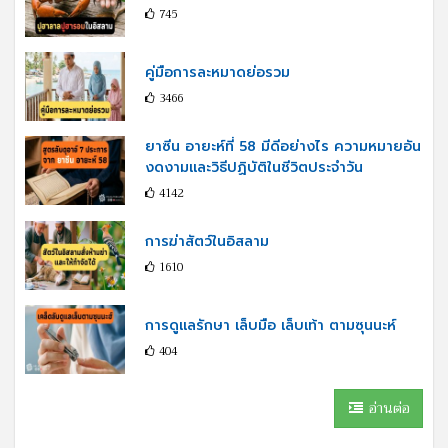
745
คู่มือการละหมาดย่อรวม
3466
ยาซีน อายะห์ที่ 58 มีดีอย่างไร ความหมายอัน
งดงามและวิธีปฏิบัติในชีวิตประจำวัน
4142
การฆ่าสัตว์ในอิสลาม
1610
การดูแลรักษา เล็บมือ เล็บเท้า ตามซุนนะห์
404
อ่านต่อ