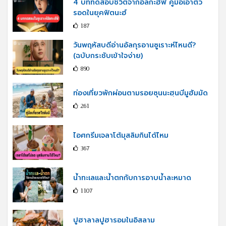
4 บททดสอบชีวิตจากอัลกะฮ์ฟี คู่มือเอาตัว
รอดในยุคฟิตนะฮ์
187
วันพฤหัสบดีอ่านอัลกุรอานซูเราะห์ไหนดี?
(ฉบับกระชับเข้าใจง่าย)
890
ท่องเที่ยวพักผ่อนตามรอยซุนนะฮฺนบีมูฮัมมัด
261
ไอศกรีมเจลาโต้มุสลิมกินได้ไหม
367
น้ำทะเลและน้ำตกกับการอาบน้ำละหมาด
1107
ปูฮาลาลปูฮารอมในอิสลาม