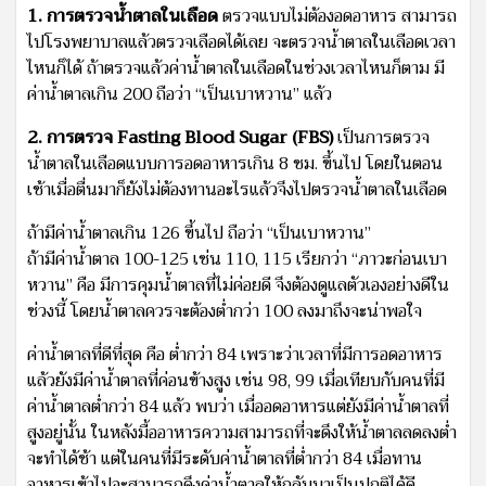
1. การตรวจน้ำตาลในเลือด
ตรวจแบบไม่ต้องอดอาหาร สามารถ
ไปโรงพยาบาลแล้วตรวจเลือดได้เลย จะตรวจน้ำตาลในเลือดเวลา
ไหนก็ได้ ถ้าตรวจแล้วค่าน้ำตาลในเลือดในช่วงเวลาไหนก็ตาม มี
ค่าน้ำตาลเกิน 200 ถือว่า “เป็นเบาหวาน” แล้ว
2. การตรวจ Fasting Blood Sugar (FBS)
เป็นการตรวจ
น้ำตาลในเลือดแบบการอดอาหารเกิน 8 ชม. ขึ้นไป โดยในตอน
เช้าเมื่อตื่นมาก็ยังไม่ต้องทานอะไรแล้วจึงไปตรวจน้ำตาลในเลือด
ถ้ามีค่าน้ำตาลเกิน 126 ขึ้นไป ถือว่า “เป็นเบาหวาน”
ถ้ามีค่าน้ำตาล 100-125 เช่น 110, 115 เรียกว่า “ภาวะก่อนเบา
หวาน” คือ มีการคุมน้ำตาลที่ไม่ค่อยดี จึงต้องดูแลตัวเองอย่างดีใน
ช่วงนี้ โดยน้ำตาลควรจะต้องต่ำกว่า 100 ลงมาถึงจะน่าพอใจ
ค่าน้ำตาลที่ดีที่สุด คือ ต่ำกว่า 84 เพราะว่าเวลาที่มีการอดอาหาร
แล้วยังมีค่าน้ำตาลที่ค่อนข้างสูง เช่น 98, 99 เมื่อเทียบกับคนที่มี
ค่าน้ำตาลต่ำกว่า 84 แล้ว พบว่า เมื่ออดอาหารแต่ยังมีค่าน้ำตาลที่
สูงอยู่นั้น ในหลังมื้ออาหารความสามารถที่จะดึงให้น้ำตาลลดลงต่ำ
จะทำได้ช้า แต่ในคนที่มีระดับค่าน้ำตาลที่ต่ำกว่า 84 เมื่อทาน
อาหารเข้าไปจะสามารถดึงค่าน้ำตาลให้กลับมาเป็นปกติได้ดี