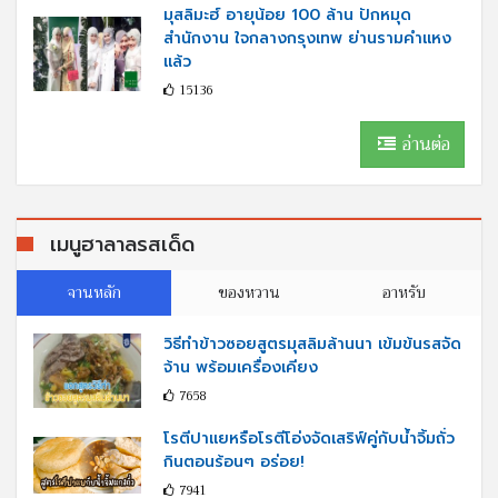
มุสลิมะฮ์ อายุน้อย 100 ล้าน ปักหมุด
สำนักงาน ใจกลางกรุงเทพ ย่านรามคำแหง
แล้ว
15136
อ่านต่อ
เมนูฮาลาลรสเด็ด
จานหลัก
ของหวาน
อาหรับ
วิธีทำข้าวซอยสูตรมุสลิมล้านนา เข้มข้นรสจัด
จ้าน พร้อมเครื่องเคียง
7658
โรตีปาแยหรือโรตีโอ่งจัดเสริฟ์คู่กับนํ้าจิ้มถั่ว
กินตอนร้อนๆ อร่อย!
7941