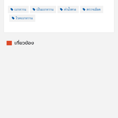
เบาหวาน
เป็นเบาหวาน
ค่าน้ำตาล
ตรวจเลือด
โรคเบาหวาน
เกี่ยวข้อง