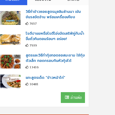
วิธีทำข้าวซอยสูตรมุสลิมล้านนา เข้ม
ข้นรสจัดจ้าน พร้อมเครื่องเคียง
7657
โรตีปาแยหรือโรตีโอ่งจัดเสริฟ์คู่กับนํ้า
จิ้มถั่วกินตอนร้อนๆ อร่อย!
7939
สูตรและวิธีทำกุ้งทอดซอสมะขาม ใช้กุ้ง
ตัวเล็ก ทอดกรอบกินหัวกุ้งได้
13416
แกะสูตรเด็ด “ข้าวหน้าไก่”
10481
อ่านต่อ