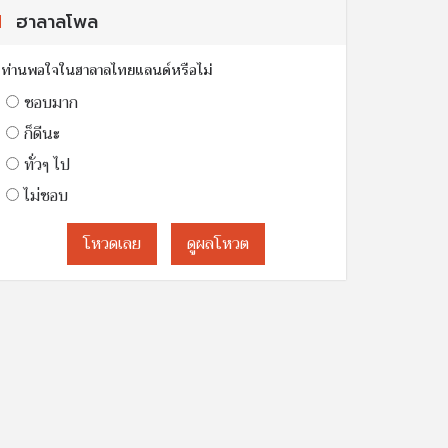
ฮาลาลโพล
ท่านพอใจในฮาลาลไทยแลนด์หรือไม่
ชอบมาก
ก็ดีนะ
ทั่วๆ ไป
ไม่ชอบ
โหวดเลย
ดูผลโหวต