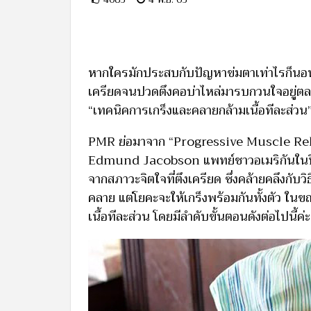
หากใครมักประสบกับปัญหาข่มตาเท่าไรก็นอนไม่
เครียดจนปวดตึงคอบ่าไหล่มารบกวนใจอยู่ตลอด 
“เทคนิคการเกร็งและคลายกล้ามเนื้อทีละส่วน”
PMR ย่อมาจาก “Progressive Muscle Relax
Edmund Jacobson แพทย์ชาวอเมริกันในปี 1
จากสภาวะจิตใจที่ตึงเครียด ซึ่งคล้ายคลึงกับวิ
คลาย แต่โยคะจะให้เกร็งพร้อมกันทั้งตัว ในข
เนื้อทีละส่วน โดยมีลำดับขั้นตอนดังต่อไปนี้ค่ะ