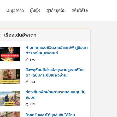
ย
เมนูฮาลาล
ผู้หญิง
ธุรกิจมุสลิม
คลิปวิดีโอ
เรื่องเด่นอัพเดท
4 บททดสอบชีวิตจากอัลกะฮ์ฟี คู่มือเอา
ตัวรอดในยุคฟิตนะฮ์
179
วันพฤหัสบดีอ่านอัลกุรอานซูเราะห์ไหน
ดี? (ฉบับกระชับเข้าใจง่าย)
854
ท่องเที่ยวพักผ่อนตามรอยซุนนะฮฺนบีมู
ฮัมมัด
259
ไอศกรีมเจลาโต้มุสลิมกินได้ไหม