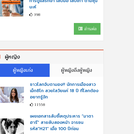
การดูแลรักษา เล็บมือ เล็บเท้า ตามซุน
นะห์
398
อ่านต่อ
ผู้หญิง
ผู้หญิงเก่ง
ผู้หญิงถึงผู้หญิง
ชาวโลกจับตามอง!! นักการเมืองสาว
เม็กซิโก สวยใสวัยแค่ 18 ปี ที่โลกต้อง
อยากรู้จัก
11558
เผยเอกสารลับชี้เหตุประหาร “มาตา
ฮารี” สายลับสองหน้า จารชน
รหัส“H21” เมื่อ 100 ปีก่อน