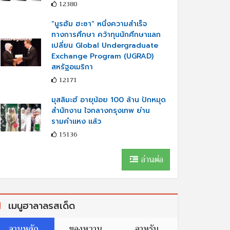
12380
“นูรฮัม ฮะซา” หนึ่งความสำเร็จ
ทางการศึกษา คว้าทุนนักศึกษาแลก
เปลี่ยน Global Undergraduate
Exchange Program (UGRAD)
สหรัฐอเมริกา
12171
มุสลิมะฮ์ อายุน้อย 100 ล้าน ปักหมุด
สำนักงาน ใจกลางกรุงเทพ ย่าน
รามคำแหง แล้ว
15136
อ่านต่อ
เมนูฮาลาลรสเด็ด
จานหลัก
ของหวาน
อาหรับ