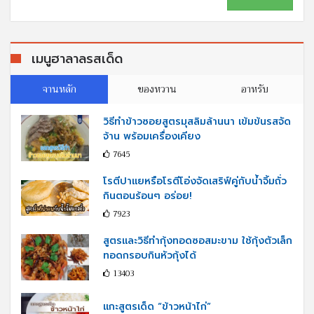
เมนูฮาลาลรสเด็ด
จานหลัก
ของหวาน
อาหรับ
วิธีทำข้าวซอยสูตรมุสลิมล้านนา เข้มข้นรสจัด
จ้าน พร้อมเครื่องเคียง
7645
โรตีปาแยหรือโรตีโอ่งจัดเสริฟ์คู่กับนํ้าจิ้มถั่ว
กินตอนร้อนๆ อร่อย!
7923
สูตรและวิธีทำกุ้งทอดซอสมะขาม ใช้กุ้งตัวเล็ก
ทอดกรอบกินหัวกุ้งได้
13403
แกะสูตรเด็ด “ข้าวหน้าไก่”