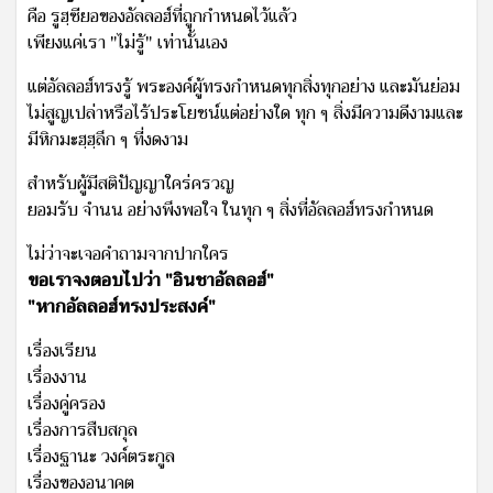
คือ รูฮฺซียอของอัลลอฮ์ที่ถูกกำหนดไว้แล้ว
เพียงแค่เรา "ไม่รู้" เท่านั้นเอง
แต่อัลลอฮ์ทรงรู้ พระองค์ผู้ทรงกำหนดทุกสิ่งทุกอย่าง และมันย่อม
ไม่สูญเปล่าหรือไร้ประโยชน์แต่อย่างใด ทุก ๆ สิ่งมีความดีงามและ
มีหิกมะฮฺฮฺลึก ๆ ที่งดงาม
สำหรับผู้มีสติปัญญาใคร่ครวญ
ยอมรับ จำนน อย่างพึงพอใจ ในทุก ๆ สิ่งที่อัลลอฮ์ทรงกำหนด
ไม่ว่าจะเจอคำถามจากปากใคร
ขอเราจงตอบไปว่า "อินชาอัลลอฮ์"
"หากอัลลอฮ์ทรงประสงค์"
เรื่องเรียน
เรื่องงาน
เรื่องคู่ครอง
เรื่องการสืบสกุล
เรื่องฐานะ วงค์ตระกูล
เรื่องของอนาคต