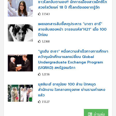
ชาวโลกจับตามอง!! นักการเมืองสาวเม็กซิโก
สวยใสวัยแค่ 18 ปี ที่โลกต้องอยากรู้จัก
11543
เผยเอกสารลับชี้เหตุประหาร “มาตา ฮารี”
สายลับสองหน้า จารชนรหัส“H21” เมื่อ 100
ปีก่อน
12368
“นูรฮัม ฮะซา” หนึ่งความสำเร็จทางการศึกษา
คว้าทุนนักศึกษาแลกเปลี่ยน Global
Undergraduate Exchange Program
(UGRAD) สหรัฐอเมริกา
12156
มุสลิมะฮ์ อายุน้อย 100 ล้าน ปักหมุด
สำนักงาน ใจกลางกรุงเทพ ย่านรามคำแหง
แล้ว
15127
อ่านต่อ