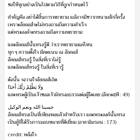
ขอให้ทุกอย่างเป็นไปตามวิถีที่ถูกกำหนดไว้
สำคัญคือ อย่าได้สิ้นการพยายาม แม้อาจมีขวากหนามสักกี่ครั้ง
เพราะอัลลอฮ์จะไม่ทรงถามถึงความสำเร็จ
แต่พระองค์จะทรงถามถึงความพยายาม
และอัลลอฮ์นั้นทรงรู้ดี ว่าเราพยายามแค่ไหน
ทุก ๆ ความตั้งใจ มีคะแนน ณ อัลลอฮ์
อัลลอฮ์ทรงรู้ ในสิ่งที่เราไม่รู้
และอัลลอฮ์ทรงรู้ ในสิ่งที่เรารู้
ดังนั้น จงวางใจอัลลอฮ์เถิด
وَلَا يَظْلِمُ رَبُّكَ أَحَدًا
และพระผู้เป็นเจ้าของเจ้ามิทรงอธรรมต่อผู้ใดเลย (อัลกะฮฺฟี : 49)
حسبنا الله ونعم الوكيل
อัลลอฮ์ทรงเป็นที่เพียงพอแล้วสำหรับเรา และพระองค์นั้นทรง
เป็นผู้ที่ได้รับการมอบหมายที่ดีเยี่ยม (อาลาอิมรอน : 173)
credit: พลังใจ