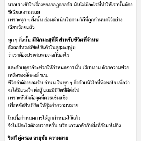
หากเราเข้าใจเรื่องของกอฎอกอดัร มันไม่มีอะไรที่ทำให้เรานั้นต้อง
ซีเรียสเอาซะเลย
เพราะทุก ๆ สิ่งนั้น ย่อมดำเนินไปตามวิถีที่ถูกกำหนดไว้อย่าง
เรียบร้อยแล้ว
ทุก ๆ สิ่งนั้น
มีหิกมะฮฺที่ดี สำหรับชีวิตที่จำนน
อัลลอฮ์ทรงลิขิตไว้แล้วในลูฮฺมะฮฺฟูซฺ
ว่าเราต้องประสบพบเจอกับอะไร
และด้วยดุอาอ์จะช่วยให้กำหนดการนั้น เรียบงาม ด้วยความช่วย
เหลือของอัลลอฮ์ ซ.บ.
ชีวิตจำต้องยอมรับ จำนน ในทุก ๆ สิ่งด้วยหัวใจที่พึงพอใจ เพื่อว่า
จะได้มีแรงใจ ต่อสู้ และมีชีวิตที่ดีต่อไป
เพราะหัวใจคือจุดที่ควรเข้มแข็ง
เพื่อหยัดยืนชีวิต ให้คุ้มค่าความหมาย
ในเมื่อกำหนดการได้ถูกกำหนดไว้แล้ว
จึงไม่มีอะไรต้องหวาดหวั่น หรือ เกรงกลัวกับสิ่งที่ยังมาไม่ถึง
ริสกี คู่ครอง อายุขัย ความตาย