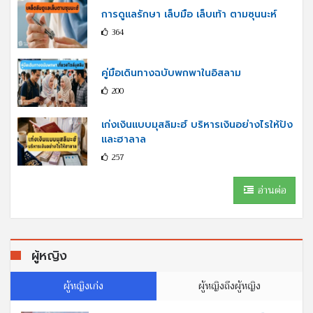
การดูแลรักษา เล็บมือ เล็บเท้า ตามซุนนะห์
364
คู่มือเดินทางฉบับพกพาในอิสลาม
200
เก่งเงินแบบมุสลิมะฮ์ บริหารเงินอย่างไรให้ปัง
และฮาลาล
257
อ่านต่อ
ผู้หญิง
ผู้หญิงเก่ง
ผู้หญิงถึงผู้หญิง