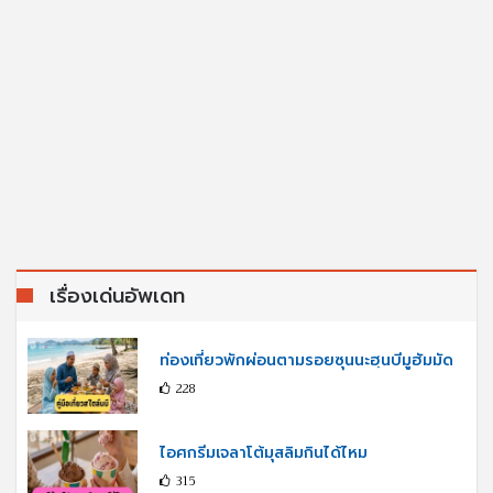
เรื่องเด่นอัพเดท
ท่องเที่ยวพักผ่อนตามรอยซุนนะฮฺนบีมูฮัมมัด
228
ไอศกรีมเจลาโต้มุสลิมกินได้ไหม
315