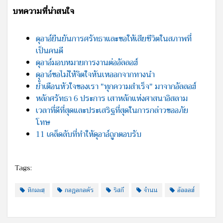
บทความที่น่าสนใจ
ดุอาอ์ยืนยันการศรัทธาและขอให้เสียชีวิตในสภาพที่
เป็นคนดี
ดุอาอ์มอบหมายการงานต่ออัลลอฮ์
ดุอาอ์ขอไม่ให้จิตใจหันเหออกจากทางนำ
ย้ำเตือนหัวใจของเรา "ทุกความสำเร็จ" มาจากอัลลอฮ์
หลักศรัทธา 6 ประการ เสาหลักแห่งศาสนาอิสลาม
เวลาที่ดีที่สุดและประเสริฐที่สุดในการกล่าวขออภัย
โทษ
11 เคล็ดลับที่ทำให้ดุอาอ์ถูกตอบรับ
Tags:
หิกมะฮฺ
กอฎอกอดัร
ริสกี
จำนน
อัลลอฮ์