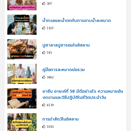
367
น้ำทะเลและน้ำตกกับการอาบน้ำละหมาด
1107
ปูฮาลาลปูฮารอมในอิสลาม
745
คู่มือการละหมาดย่อรวม
3462
ยาซีน อายะห์ที่ 58 มีดีอย่างไร ความหมายอัน
งดงามและวิธีปฏิบัติในชีวิตประจำวัน
4139
การฆ่าสัตว์ในอิสลาม
1610