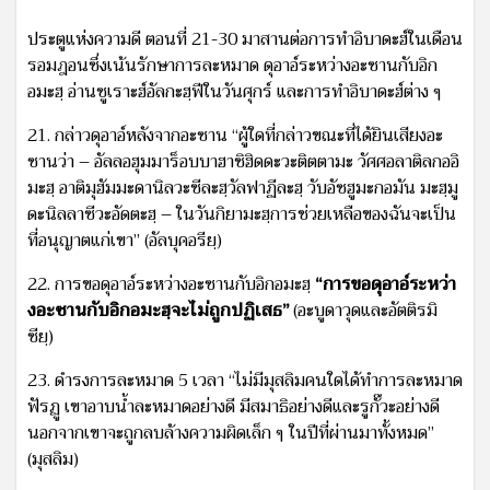
ประตูแห่งความดี ตอนที่ 21-30 มาสานต่อการทำอิบาดะฮ์ในเดือน
รอมฎอนซึ่งเน้นรักษาการละหมาด ดุอาอ์ระหว่างอะซานกับอิก
อมะฮฺ อ่านซูเราะฮ์อัลกะฮฺฟีในวันศุกร์ และการทำอิบาดะฮ์ต่าง ๆ
21. กล่าวดุอาอ์หลังจากอะซาน “ผู้ใดที่กล่าวขณะที่ได้ยินเสียงอะ
ซานว่า – อัลลอฮุมมาร็อบบาฮาซิฮิดดะวะติตตามะ วัศศอลาติลกออิ
มะฮฺ อาติมุฮัมมะดานิลวะซีละฮฺวัลฟาฏีละฮฺ วับอัซฮูมะกอมัน มะฮฺมู
ดะนิลลาซีวะอัดตะฮฺ – ในวันกิยามะฮฺการช่วยเหลือของฉันจะเป็น
ที่อนุญาตแก่เขา” (อัลบุคอรียฺ)
22. การขอดุอาอ์ระหว่างอะซานกับอิกอมะฮฺ
“การขอดุอาอ์ระหว่า
งอะซานกับอิกอมะฮฺจะไม่ถูกปฏิเสธ”
(อะบูดาวุดและอัตติรมิ
ซียฺ)
23. ดำรงการละหมาด 5 เวลา “ไม่มีมุสลิมคนใดได้ทำการละหมาด
ฟัรฏู เขาอาบน้ำละหมาดอย่างดี มีสมาธิอย่างดีและรูกั๊วะอย่างดี
นอกจากเขาจะถูกลบล้างความผิดเล็ก ๆ ในปีที่ผ่านมาทั้งหมด”
(มุสลิม)