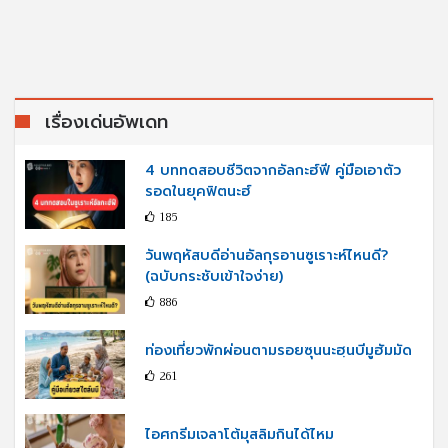
เรื่องเด่นอัพเดท
4 บททดสอบชีวิตจากอัลกะฮ์ฟี คู่มือเอาตัว
รอดในยุคฟิตนะฮ์
185
วันพฤหัสบดีอ่านอัลกุรอานซูเราะห์ไหนดี?
(ฉบับกระชับเข้าใจง่าย)
886
ท่องเที่ยวพักผ่อนตามรอยซุนนะฮฺนบีมูฮัมมัด
261
ไอศกรีมเจลาโต้มุสลิมกินได้ไหม