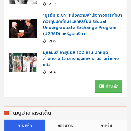
12382
“นูรฮัม ฮะซา” หนึ่งความสำเร็จทางการศึกษา
คว้าทุนนักศึกษาแลกเปลี่ยน Global
Undergraduate Exchange Program
(UGRAD) สหรัฐอเมริกา
12175
มุสลิมะฮ์ อายุน้อย 100 ล้าน ปักหมุด
สำนักงาน ใจกลางกรุงเทพ ย่านรามคำแหง
แล้ว
15136
อ่านต่อ
เมนูฮาลาลรสเด็ด
จานหลัก
ของหวาน
อาหรับ