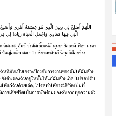
اللَّهُمَّ أَصْلِحْ لِي دِينِيَ الَّذِي هُوَ عِصْمَةُ أَمْرِي وَأَصْلِحْ
الَّتِي فِيهَا مَعَادِي وَاجْعَلِ الْحَيَاةَ زِيَادَةً لِي ف
ว่ะ อิศมะตุ อัมรี ว่ะอัศเลี้ยะห์ลี ดุนยายัลละตี ฟีฮา มะอา
าดี วัจญ์อะลิล ฮะยาตะ ชิยาดะตันลี ฟิกุลลิค็อยริน
ันที่มันเป็นเกราะป้องกันการงานของฉันให้ฉันด้วย
ยยังชีพของฉันอยู่ในนั้นให้แก่ฉันด้วยเถิด, โปรดปรับ
ให้แก่ฉันด้วยเถิด, โปรดทำให้การมีชีวิตเป็นที่
้การเสียชีวิตเป็นการพักผ่อนของฉันจากทุกความชั่ว