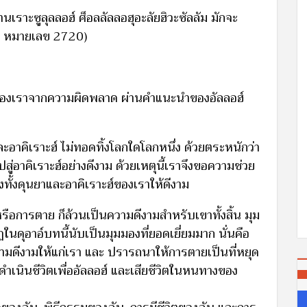
ท่านเราะซูลุลลอฮ์ ศ็อลลัลลอฮุอะลัยฮิวะซัลลัม มักจะ
ลิม หมายเลข 2720)
 ของเราจากความผิดพลาด ผ่านคำแนะนำของอัลลอฮ์
ละอาคิเราะฮ์ ไม่ทอดทิ้งโลกใดโลกหนึ่ง ด้วยตระหนักว่า
ไปสู่อาคิเราะฮ์อย่างดีงาม ด้วยเหตุนี้เราจึงขอความช่วย
งทั้งดุนยาและอาคิเราะฮ์ของเราให้ดีงาม
่หรือการตาย ก็ล้วนเป็นความดีงามสำหรับเขาทั้งสิ้น มุม
ในดุอาอ์บทนี้นับเป็นมุมมองที่ยอดเยี่ยมมาก นั่นคือ
ความดีงามให้แก่เรา และ ปรารถนาให้การตายเป็นที่หยุด
ึงดำเนินชีวิตเพื่ออัลลอฮ์ และเสียชีวิตในหนทางของ