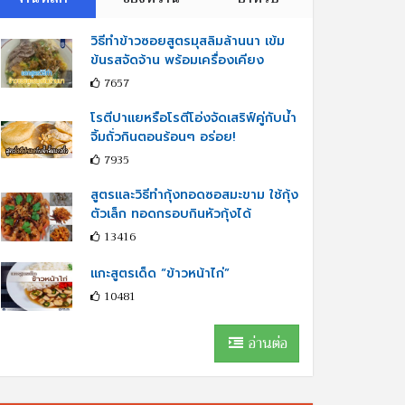
วิธีทำข้าวซอยสูตรมุสลิมล้านนา เข้ม
ข้นรสจัดจ้าน พร้อมเครื่องเคียง
7657
โรตีปาแยหรือโรตีโอ่งจัดเสริฟ์คู่กับนํ้า
จิ้มถั่วกินตอนร้อนๆ อร่อย!
7935
สูตรและวิธีทำกุ้งทอดซอสมะขาม ใช้กุ้ง
ตัวเล็ก ทอดกรอบกินหัวกุ้งได้
13416
แกะสูตรเด็ด “ข้าวหน้าไก่”
10481
อ่านต่อ