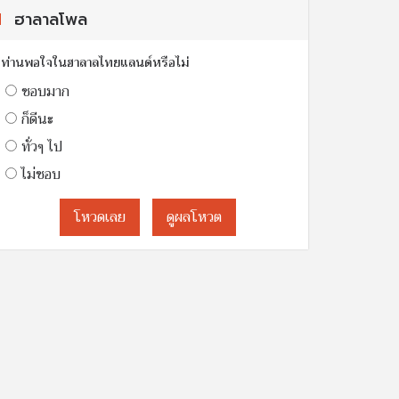
ฮาลาลโพล
ท่านพอใจในฮาลาลไทยแลนด์หรือไม่
ชอบมาก
ก็ดีนะ
ทั่วๆ ไป
ไม่ชอบ
โหวดเลย
ดูผลโหวต