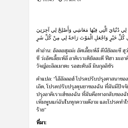
 لِي دُنْيَايَ الَّتِي فِيْهَا مَعَاشِي وَأَصْلِحْ لِي آخِرَتِيَ
ِي كُلِّ خَيْرٍ وَاجْعَلِ الْمَوْتَ رَاحَةً لِي مِنْ كُلِّ شَرٍ
คำอ่าน: อัลลอฮุมม่ะ อัศเลี้ยะห์ลี ดีนียัลละซี ฮุ
ชี ว่ะอัศเลี้ยะห์ลี อาคิเราะติยัลละตี ฟีฮา มะอ
วัจญ์อะลิลเมาตะ รอฮะตันลี มินกุลลิชัร
คำแปล: “โอ้อัลลอฮ์ โปรดปรับปรุงศาสนาของฉ
เถิด, โปรดปรับปรุงดุนยาของฉัน ที่มันมีปัจจั
ปรุงอาคิเราะฮ์ของฉัน ที่มันคือทางกลับของฉัน
เพิ่มพูนแก่ฉันในทุกความดีงาม และโปรดทำให
ร้าย”
ที่มา: