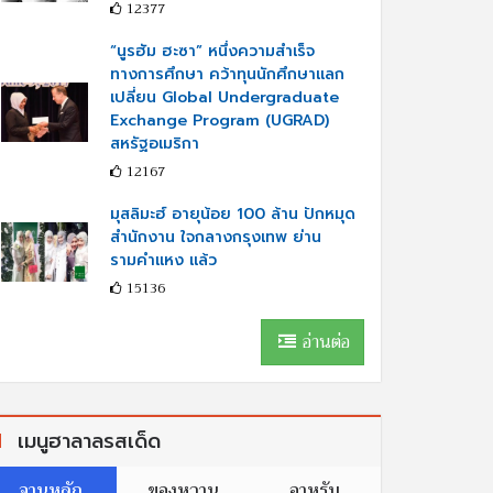
12377
“นูรฮัม ฮะซา” หนึ่งความสำเร็จ
ทางการศึกษา คว้าทุนนักศึกษาแลก
เปลี่ยน Global Undergraduate
Exchange Program (UGRAD)
สหรัฐอเมริกา
12167
มุสลิมะฮ์ อายุน้อย 100 ล้าน ปักหมุด
สำนักงาน ใจกลางกรุงเทพ ย่าน
รามคำแหง แล้ว
15136
อ่านต่อ
เมนูฮาลาลรสเด็ด
จานหลัก
ของหวาน
อาหรับ