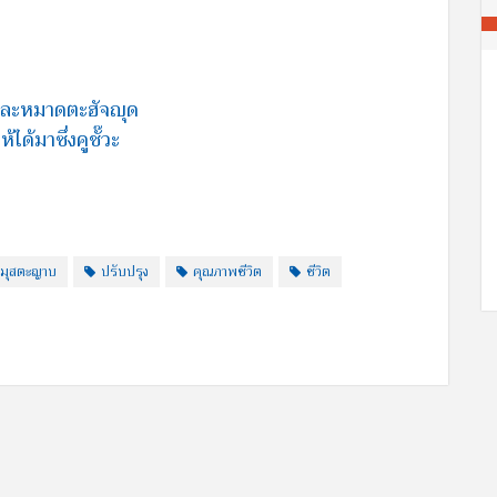
ารละหมาดตะฮัจญุด
ได้มาซึ่งคูชั๊วะ
อ์มุสตะญาบ
ปรับปรุง
คุณภาพชีวิต
ชีวิต