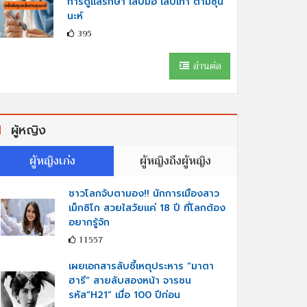
การดูแลรักษา เล็บมือ เล็บเท้า ตามซุน
นะห์
395
อ่านต่อ
ผู้หญิง
ผู้หญิงเก่ง
ผู้หญิงถึงผู้หญิง
ชาวโลกจับตามอง!! นักการเมืองสาว
เม็กซิโก สวยใสวัยแค่ 18 ปี ที่โลกต้อง
อยากรู้จัก
11557
เผยเอกสารลับชี้เหตุประหาร “มาตา
ฮารี” สายลับสองหน้า จารชน
รหัส“H21” เมื่อ 100 ปีก่อน