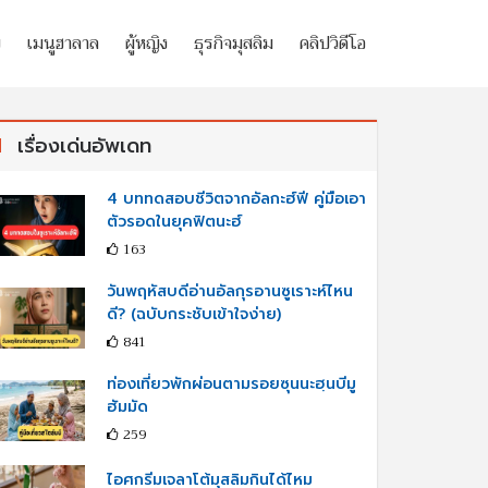
ย
เมนูฮาลาล
ผู้หญิง
ธุรกิจมุสลิม
คลิปวิดีโอ
เรื่องเด่นอัพเดท
4 บททดสอบชีวิตจากอัลกะฮ์ฟี คู่มือเอา
ตัวรอดในยุคฟิตนะฮ์
163
วันพฤหัสบดีอ่านอัลกุรอานซูเราะห์ไหน
ดี? (ฉบับกระชับเข้าใจง่าย)
841
ท่องเที่ยวพักผ่อนตามรอยซุนนะฮฺนบีมู
ฮัมมัด
259
ไอศกรีมเจลาโต้มุสลิมกินได้ไหม