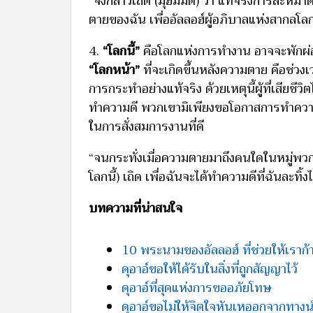
“จงกล่าวเถิด (มุฮัมมัด) ว่า แท้จริงการละหม
ตายของฉัน เพื่ออัลลอฮ์ผู้อภิบาลแห่งสากลโลก”
4.
“โลกนี้”
คือโลกแห่งการทำงาน อาจจะพักผ่อน
“โลกหน้า”
ที่จะเกิดขึ้นหลังความตาย คือช่
การกระทำอย่างแท้จริง ด้วยเหตุนี้ผู้ที่เสียชีวิ
ทำความดี พวกเขามิเพียงขอโอกาสการทำความดีใ
ในการสั่งสมการงานที่ดี
“จนกระทั่งเมื่อความตายมาถึงคนใดในหมู่พวกเ
โลกนี้) เถิด เพื่อฉันจะได้ทำความดีที่ฉันละทิ้ง
บทความที่น่าสนใจ
10 พระนามของอัลลอฮ์ ที่ช่วยให้เราก
ดุอาอ์ขอให้ได้รับในสิ่งที่ถูกสัญญาไว้
ดุอาอ์ที่สุดแห่งการขออภัยโทษ
ดุอาอ์ขอไม่ให้จิตใจหันเหออกจากทาง