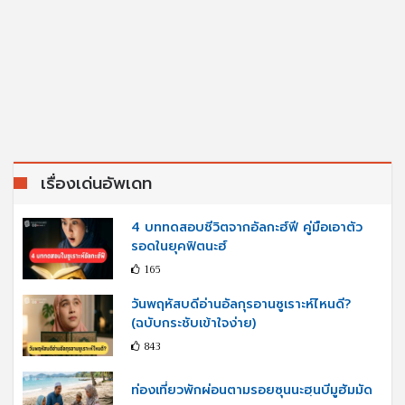
เรื่องเด่นอัพเดท
4 บททดสอบชีวิตจากอัลกะฮ์ฟี คู่มือเอาตัว
รอดในยุคฟิตนะฮ์
165
วันพฤหัสบดีอ่านอัลกุรอานซูเราะห์ไหนดี?
(ฉบับกระชับเข้าใจง่าย)
843
ท่องเที่ยวพักผ่อนตามรอยซุนนะฮฺนบีมูฮัมมัด