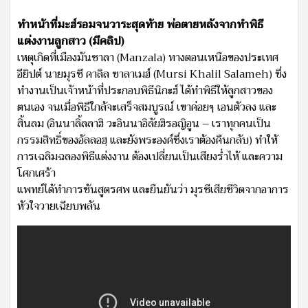
ทำหน้าที่มะฮ์รอมจนวาระสุดท้าย พ่อตายหลังจากทำพิธี
แต่งงานลูกสาว (มีคลิป)
เหตุเกิดที่เมืองมันซาลา (Manzala) ทางตอนเหนือของประเทศ
อียิปต์ นายมุรซี คาลิล ซาลาเมฮ์ (Mursi Khalil Salameh) ซึ่ง
ทำงานเป็นเจ้าหน้าที่ประกอบพิธีนิกะฮ์ ได้ทำพิธีให้ลูกสาวของ
ตนเอง จนเมื่อพิธีใกล้จะเสร็จสมบูรณ์ เขาค่อยๆ เอนตัวลง และ
สิ้นลม (อินนาลิ้ลลาฮิ วะอินนาอิลัยฮิรอญิอูน – เราทุกคนเป็น
กรรมสิทธิ์ของอัลลอฮฺ และยังพระองค์ซึ่งเราต้องคืนกลับ) ทำให้
การเฉลิมฉลองพิธีแต่งงาน ต้องเปลี่ยนเป็นเสียงร่ำไห้ และความ
โศกเศร้า
แพทย์ได้ทำการชันสูตรศพ และยืนยันว่า มุรซีเสียชีวิตจากอาการ
หัวใจวายเฉียบพลัน