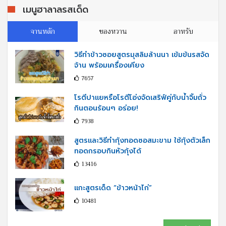
เมนูฮาลาลรสเด็ด
จานหลัก
ของหวาน
อาหรับ
วิธีทำข้าวซอยสูตรมุสลิมล้านนา เข้มข้นรสจัด
จ้าน พร้อมเครื่องเคียง
7657
โรตีปาแยหรือโรตีโอ่งจัดเสริฟ์คู่กับนํ้าจิ้มถั่ว
กินตอนร้อนๆ อร่อย!
7938
สูตรและวิธีทำกุ้งทอดซอสมะขาม ใช้กุ้งตัวเล็ก
ทอดกรอบกินหัวกุ้งได้
13416
แกะสูตรเด็ด “ข้าวหน้าไก่”
10481