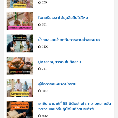
259
ไอศกรีมเจลาโต้มุสลิมกินได้ไหม
361
น้ำทะเลและน้ำตกกับการอาบน้ำละหมาด
1100
ปูฮาลาลปูฮารอมในอิสลาม
741
คู่มือการละหมาดย่อรวม
3448
ยาซีน อายะห์ที่ 58 มีดีอย่างไร ความหมายอัน
งดงามและวิธีปฏิบัติในชีวิตประจำวัน
4066