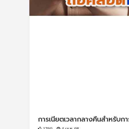
การเนียตเวลากลางคืนสำหรับกา
1760
4 เม.ย. 68