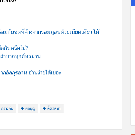
lamhouse
ร้อมกับชดที่ค้างจากรอมฎอนด้วยเนียตเดียว ได้
่อกันหรือไม่?
จนลำบากทุกข์ทรมาน
 จากอัลกุรอาน อ่านง่ายได้เยอะ
กลางคืน
ผลบุญ
ตั้งเจตนา