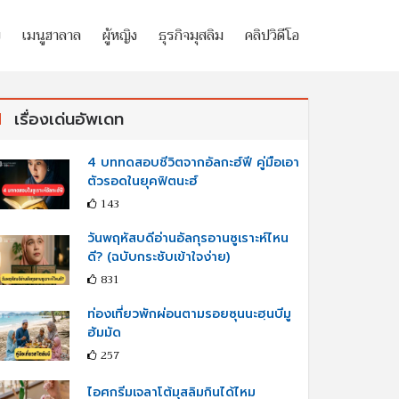
ย
เมนูฮาลาล
ผู้หญิง
ธุรกิจมุสลิม
คลิปวิดีโอ
เรื่องเด่นอัพเดท
4 บททดสอบชีวิตจากอัลกะฮ์ฟี คู่มือเอา
ตัวรอดในยุคฟิตนะฮ์
143
วันพฤหัสบดีอ่านอัลกุรอานซูเราะห์ไหน
ดี? (ฉบับกระชับเข้าใจง่าย)
831
ท่องเที่ยวพักผ่อนตามรอยซุนนะฮฺนบีมู
ฮัมมัด
257
ไอศกรีมเจลาโต้มุสลิมกินได้ไหม