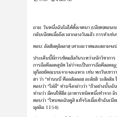
ถาม: วันหนึ่งฉันไม่ได้ตั้งเจตนา (เนียต)ตอ
กลับเนียตเมื่อถึงเวลากลางวันแล้ว การทำเช่นนี
ตอบ: อัลฮัมดุลิลลาฮฺ เศาะละวาตและสลามจงปร
ประเด็นนี้มีการขัดแย้งกันระหว่างนักวิชาการ
การถือศีลอดสุนัต ไม่ว่าจะเป็นการถือศีลอดม
มุก็อยยัด(แบบเจาะจงเฉพาะ เช่น หกวันเชาวาล)
ฮา ว่า "ท่านนบี ศ็อลลัลลอฮฺ อะลัยฮิ วะสัลลัม
ตอบว่า "ไม่มี" ท่านจึงกล่าวว่า "ถ้าอย่างนั้นฉ
ท่านว่า มีคนให้ฮีส (อาหารชนิดหนึ่งทำจาก 
ตอบว่า "ไหนขอฉันดูสิ แท้จริงเมื่อเช้าฉันเนี
มุสลิม 1154)