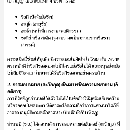
เป่าวิญญาณและบันทึก 4 ประการ คือ:
ริสกี (ปัจจัยยังชีพ)
อาญัล (อายุขัย)
อะมัล (หน้าที่การงาน/พฤติกรรม)
ชะกีย์ หรือ สะอีด (จุดจบว่าจะเป็นชาวนรกหรือชาว
สวรรค์)
ความเชื่อนี้ช่วยให้มุสลิมมีความสงบในจิตใจ ไม่ริษยากัน เพราะ
ตระหนักดีว่าริสกีของตนจะไม่มีใครแย่งชิงไปได้ และมนุษย์จะยัง
ไม่เสียชีวิตจนกว่าเขาจะได้รับริสกีของเขาอย่างครบถ้วน
2. การมอบหมาย (ตะวักกุล) ต้องมาพร้อมความพยายาม (อิ
คติยาร)
การที่ริสกีถูกกำหนดไว้แล้ว ไม่ได้เป็นข้ออ้างให้มุสลิมเกียจคร้าน
หรือรอคอยโชคชะตา นิติศาสตร์อิสลามถือว่าการแสวงหาริสกีที่
ฮาลาล (อนุมัติตามหลักศาสนา) เป็นข้อบังคับ (ฟัรฎู)
ท่านนบี (ซ.ล.) ได้สอนหลักการมอบหมายต่ออัลลอฮ์ (ตะวักกุล) ที่