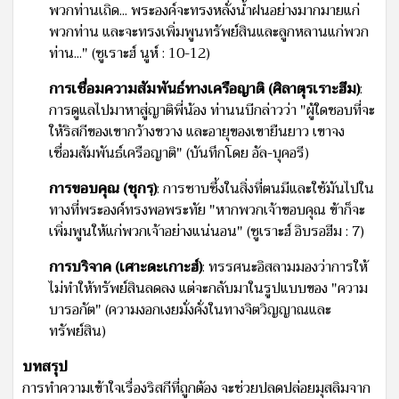
พวกท่านเถิด... พระองค์จะทรงหลั่งน้ำฝนอย่างมากมายแก่
พวกท่าน และจะทรงเพิ่มพูนทรัพย์สินและลูกหลานแก่พวก
ท่าน..." (ซูเราะฮ์ นูห์ : 10-12)
การเชื่อมความสัมพันธ์ทางเครือญาติ (ศิลาตุรเราะฮีม)
:
การดูแลไปมาหาสู่ญาติพี่น้อง ท่านนบีกล่าวว่า "ผู้ใดชอบที่จะ
ให้ริสกีของเขากว้างขวาง และอายุของเขายืนยาว เขาจง
เชื่อมสัมพันธ์เครือญาติ" (บันทึกโดย อัล-บุคอรี)
การขอบคุณ (ชุกรฺ)
: การซาบซึ้งในสิ่งที่ตนมีและใช้มันไปใน
ทางที่พระองค์ทรงพอพระทัย "หากพวกเจ้าขอบคุณ ข้าก็จะ
เพิ่มพูนให้แก่พวกเจ้าอย่างแน่นอน" (ซูเราะฮ์ อิบรอฮีม : 7)
การบริจาค (เศาะดะเกาะฮ์)
: ทรรศนะอิสลามมองว่าการให้
ไม่ทำให้ทรัพย์สินลดลง แต่จะกลับมาในรูปแบบของ "ความ
บารอกัต" (ความงอกเงยมั่งคั่งในทางจิตวิญญาณและ
ทรัพย์สิน)
บทสรุป
การทำความเข้าใจเรื่องริสกีที่ถูกต้อง จะช่วยปลดปล่อยมุสลิมจาก