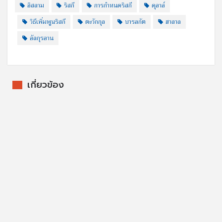
อิสลาม
ริสกี
การกำหนดริสกี
ดุอาอ์
วิธีเพิ่มพูนริสกี
ตะวักกุล
บารอกัต
ฮาลาล
อัลกุรอาน
เกี่ยวข้อง