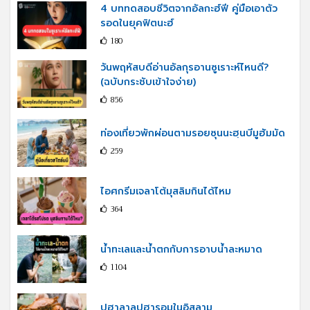
4 บททดสอบชีวิตจากอัลกะฮ์ฟี คู่มือเอาตัว
รอดในยุคฟิตนะฮ์
180
วันพฤหัสบดีอ่านอัลกุรอานซูเราะห์ไหนดี?
(ฉบับกระชับเข้าใจง่าย)
856
ท่องเที่ยวพักผ่อนตามรอยซุนนะฮฺนบีมูฮัมมัด
259
ไอศกรีมเจลาโต้มุสลิมกินได้ไหม
364
น้ำทะเลและน้ำตกกับการอาบน้ำละหมาด
1104
ปูฮาลาลปูฮารอมในอิสลาม