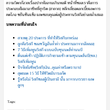
ความวิตกกังวลเรื่องปากท้องจนเกินพอดี หน้าที่ของเราคือการ
ประกอบสัมมาอาชีพที่สุจริต (ฮาลาล) หลีกเลี่ยงดอกเบี้ยและการ
คดโกง ขยันขันแข็ง และขอบคุณต่อผู้ประทานริสกีอย่างสม่ำเสมอ
บทความที่น่าสนใจ
สาเหตุ 20 ประการ ที่ทำให้ริสกีบกพร่อง
ลูกคือริสกี ของขวัญอันล้ำค่า ประทานมาจากอัลลอฮฺ
7 วิธีเพิ่มพูนริสกี แบบฉบับซุนนะฮ์ท่านนบี
ตื่นแต่เช้า ปฏิบัติภารกิจยามเช้า ตามซุนนะฮ์นบี(ซล.)
ริสกีเพิ่มพูน
ปัจจัยยังชีพ(ริสกี)เงิน...คุณค่าหรือตราบาป
สุดยอด 15 วิธี ให้ชีวิตมีบารอกัต
รู้หรือไม่ ริสกีของผู้เป็นสามี นั้น มาจากภรรยา และ
ลูกๆ
Tags: