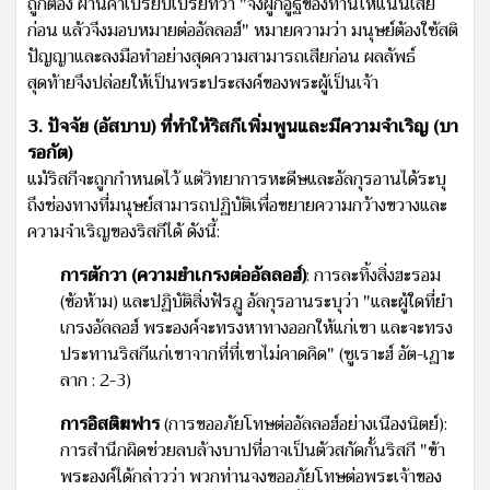
ถูกต้อง ผ่านคำเปรียบเปรยที่ว่า "จงผูกอูฐของท่านให้แน่นเสีย
ก่อน แล้วจึงมอบหมายต่ออัลลอฮ์" หมายความว่า มนุษย์ต้องใช้สติ
ปัญญาและลงมือทำอย่างสุดความสามารถเสียก่อน ผลลัพธ์
สุดท้ายจึงปล่อยให้เป็นพระประสงค์ของพระผู้เป็นเจ้า
3. ปัจจัย (อัสบาบ) ที่ทำให้ริสกีเพิ่มพูนและมีความจำเริญ (บา
รอกัต)
แม้ริสกีจะถูกกำหนดไว้ แต่วิทยาการหะดีษและอัลกุรอานได้ระบุ
ถึงช่องทางที่มนุษย์สามารถปฏิบัติเพื่อขยายความกว้างขวางและ
ความจำเริญของริสกีได้ ดังนี้:
การตักวา (ความยำเกรงต่ออัลลอฮ์)
: การละทิ้งสิ่งฮะรอม
(ข้อห้าม) และปฏิบัติสิ่งฟัรฎู อัลกุรอานระบุว่า "และผู้ใดที่ยำ
เกรงอัลลอฮ์ พระองค์จะทรงหาทางออกให้แก่เขา และจะทรง
ประทานริสกีแก่เขาจากที่ที่เขาไม่คาดคิด" (ซูเราะฮ์ อัต-เฏาะ
ลาก : 2-3)
การอิสติฆฟาร
(การขออภัยโทษต่ออัลลอฮ์อย่างเนืองนิตย์):
การสำนึกผิดช่วยลบล้างบาปที่อาจเป็นตัวสกัดกั้นริสกี "ข้า
พระองค์ได้กล่าวว่า พวกท่านจงขออภัยโทษต่อพระเจ้าของ