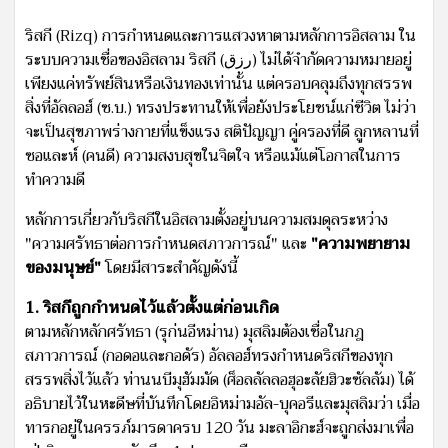
ริสกี (Rizq) การกำหนดและการแสวงหาตามหลักการอิสลาม ใน
ระบบความเชื่อของอิสลาม ริสกี (رزق) ไม่ได้จำกัดความหมายอยู่
เพียงแค่ทรัพย์สินหรือเงินทองเท่านั้น แต่ครอบคลุมถึงทุกสรรพ
สิ่งที่อัลลอฮ์ (ซ.บ.) ทรงประทานให้เพื่อยังประโยชน์แก่ชีวิต ไม่ว่า
จะเป็นสุขภาพร่างกายที่แข็งแรง สติปัญญา คู่ครองที่ดี ลูกหลานที่
ซอและห์ (คนดี) ความสงบสุขในจิตใจ หรือแม้แต่โอกาสในการ
ทำความดี
หลักการเกี่ยวกับริสกีในอิสลามตั้งอยู่บนความสมดุลระหว่าง
"ความศรัทธาต่อการกำหนดสภาวการณ์" และ
"ความพยายาม
ของมนุษย์"
โดยมีสาระสำคัญดังนี้
1. ริสกีถูกกำหนดไว้แล้วตั้งแต่ก่อนเกิด
ตามหลักหลักศรัทธา (รุก่นอีหม่าน) มุสลิมต้องเชื่อในกฎ
สภาวการณ์ (กอดอและกอดัร) อัลลอฮ์ทรงกำหนดริสกีของทุก
สรรพสิ่งไว้แล้ว ท่านนบีมุฮัมมัด (ศ็อลลัลลอฮุอะลัยฮิวะซัลลัม) ได้
อธิบายไว้ในหะดีษที่บันทึกโดยอิหม่ามอัล-บุคอรีและมุสลิมว่า เมื่อ
ทารกอยู่ในครรภ์มารดาครบ 120 วัน มะลาอิกะฮ์จะถูกส่งมาเพื่อ