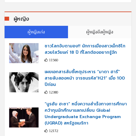
ผู้หญิง
ผู้หญิงเก่ง
ผู้หญิงถึงผู้หญิง
ชาวโลกจับตามอง!! นักการเมืองสาวเม็กซิโก
สวยใสวัยแค่ 18 ปี ที่โลกต้องอยากรู้จัก
11560
เผยเอกสารลับชี้เหตุประหาร “มาตา ฮารี”
สายลับสองหน้า จารชนรหัส“H21” เมื่อ 100
ปีก่อน
12380
“นูรฮัม ฮะซา” หนึ่งความสำเร็จทางการศึกษา
คว้าทุนนักศึกษาแลกเปลี่ยน Global
Undergraduate Exchange Program
(UGRAD) สหรัฐอเมริกา
12172