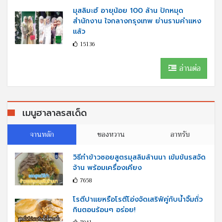
มุสลิมะฮ์ อายุน้อย 100 ล้าน ปักหมุด
สำนักงาน ใจกลางกรุงเทพ ย่านรามคำแหง
แล้ว
15136
อ่านต่อ
เมนูฮาลาลรสเด็ด
จานหลัก
ของหวาน
อาหรับ
วิธีทำข้าวซอยสูตรมุสลิมล้านนา เข้มข้นรสจัด
จ้าน พร้อมเครื่องเคียง
7658
โรตีปาแยหรือโรตีโอ่งจัดเสริฟ์คู่กับนํ้าจิ้มถั่ว
กินตอนร้อนๆ อร่อย!