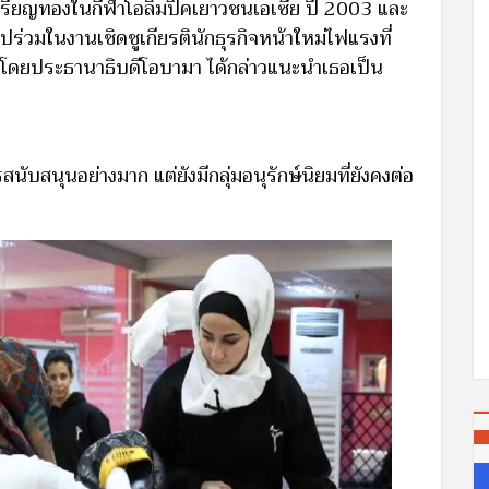
ลเหรียญทองในกีฬาโอลิมปิคเยาวชนเอเซีย ปี 2003 และ
ร่วมในงานเชิดชูเกียรตินักธุรกิจหน้าใหม่ไฟแรงที่
กา โดยประธานาธิบดีโอบามา ได้กล่าวแนะนำเธอเป็น
ับสนุนอย่างมาก แต่ยังมีกลุ่มอนุรักษ์นิยมที่ยังคงต่อ