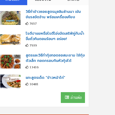
วิธีทำข้าวซอยสูตรมุสลิมล้านนา เข้ม
ข้นรสจัดจ้าน พร้อมเครื่องเคียง
7657
โรตีปาแยหรือโรตีโอ่งจัดเสริฟ์คู่กับนํ้า
จิ้มถั่วกินตอนร้อนๆ อร่อย!
7939
สูตรและวิธีทำกุ้งทอดซอสมะขาม ใช้กุ้ง
ตัวเล็ก ทอดกรอบกินหัวกุ้งได้
13416
แกะสูตรเด็ด “ข้าวหน้าไก่”
10481
อ่านต่อ