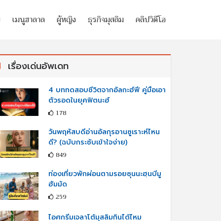
ย
เมนูฮาลาล
ผู้หญิง
ธุรกิจมุสลิม
คลิปวิดีโอ
เรื่องเด่นอัพเดท
4 บททดสอบชีวิตจากอัลกะฮ์ฟี คู่มือเอา
ตัวรอดในยุคฟิตนะฮ์
178
วันพฤหัสบดีอ่านอัลกุรอานซูเราะห์ไหน
ดี? (ฉบับกระชับเข้าใจง่าย)
849
ท่องเที่ยวพักผ่อนตามรอยซุนนะฮฺนบีมู
ฮัมมัด
259
ไอศกรีมเจลาโต้มุสลิมกินได้ไหม