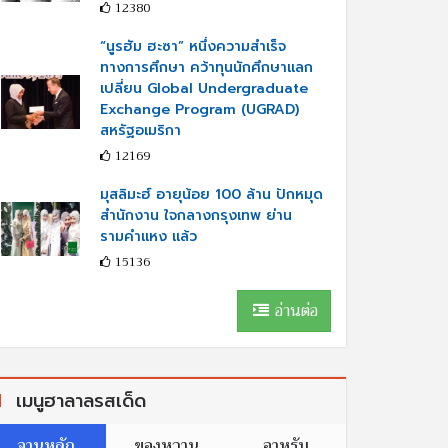
12380
“นูรฮัม ฮะซา” หนึ่งความสำเร็จ
ทางการศึกษา คว้าทุนนักศึกษาแลก
เปลี่ยน Global Undergraduate
Exchange Program (UGRAD)
สหรัฐอเมริกา
12169
มุสลิมะฮ์ อายุน้อย 100 ล้าน ปักหมุด
สำนักงาน ใจกลางกรุงเทพ ย่าน
รามคำแหง แล้ว
15136
อ่านต่อ
เมนูฮาลาลรสเด็ด
จานหลัก
ของหวาน
อาหรับ