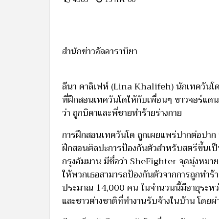
สำนักข่าวอัลอาราบิยา
ลีนา คาลิเฟห์ (Lina Khalifeh) นักเทควันโ
ที่ฝึกสอนเทควันโดให้กับเพื่อนๆ ชาวจอร์แดน ต
ว่า ถูกบิดาและพี่ชายทำร้ายร่างกาย
การฝึกสอนเทควันโด ถูกเผยแพร่ปากต่อปาก จนเ
ฝึกสอนศิลปะการป้องกันตัวสำหรับสตรีขึ้นเป
กรุงอัมมาน มีชื่อว่า SheFighter จุดมุ่งหมา
ให้พวกเธอสามารถป้องกันตัวจากการถูกทำร้ายไ
ประมาณ 14,000 คน ในจำนวนนี้มีอายุระหว่
และชาวต่างชาติที่ทำงานรับจ้างในบ้าน โดย