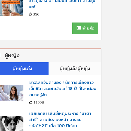
การดูแลรักษา เล็บมือ เล็บเท้า ตามซุน
นะห์
396
อ่านต่อ
ผู้หญิง
ผู้หญิงเก่ง
ผู้หญิงถึงผู้หญิง
ชาวโลกจับตามอง!! นักการเมืองสาว
เม็กซิโก สวยใสวัยแค่ 18 ปี ที่โลกต้อง
อยากรู้จัก
11558
เผยเอกสารลับชี้เหตุประหาร “มาตา
ฮารี” สายลับสองหน้า จารชน
รหัส“H21” เมื่อ 100 ปีก่อน