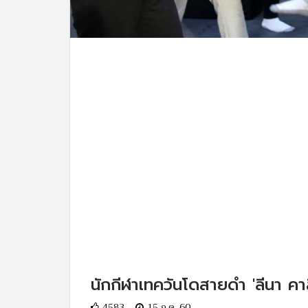
นักกีฬาเทควันโดสายดำ 'ลีนา คา
4583
15 ก.ค. 60