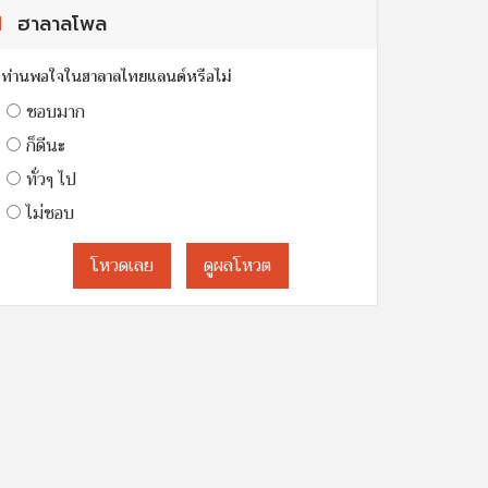
ฮาลาลโพล
ท่านพอใจในฮาลาลไทยแลนด์หรือไม่
ชอบมาก
ก็ดีนะ
ทั่วๆ ไป
ไม่ชอบ
โหวดเลย
ดูผลโหวต