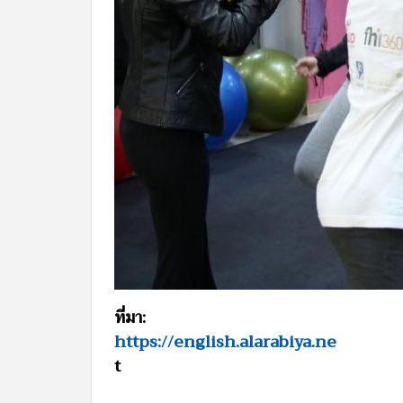
ที่มา:
https://english.alarabiya.ne
t