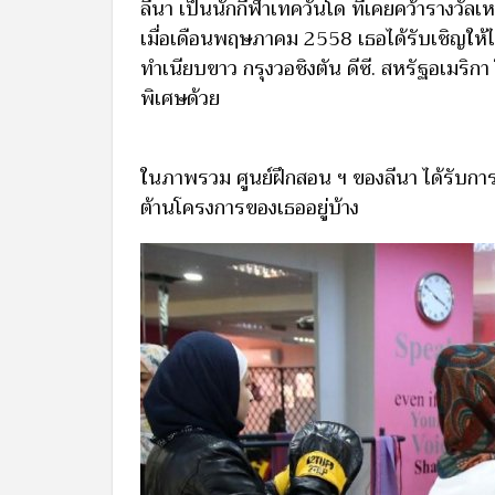
ลีนา เป็นนักกีฬาเทควันโด ที่เคยคว้ารางวั
เมื่อเดือนพฤษภาคม 2558 เธอได้รับเชิญให้ไป
ทำเนียบขาว กรุงวอชิงตัน ดีซี. สหรัฐอเมริ
พิเศษด้วย
ในภาพรวม ศูนย์ฝึกสอน ฯ ของลีนา ได้รับการสน
ต้านโครงการของเธออยู่บ้าง