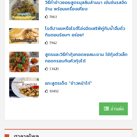
วิธีทำข้าวซอยสูตรมุสลิมล้านนา เข้มข้นรสจัด
จ้าน พร้อมเครื่องเคียง
7663
โรตีปาแยหรือโรตีโอ่งจัดเสริฟ์คู่กับนํ้าจิ้มถั่ว
กินตอนร้อนๆ อร่อย!
7942
สูตรและวิธีทำกุ้งทอดซอสมะขาม ใช้กุ้งตัวเล็ก
ทอดกรอบกินหัวกุ้งได้
13420
แกะสูตรเด็ด “ข้าวหน้าไก่”
10492
อ่านต่อ
ฮาลาลโพล