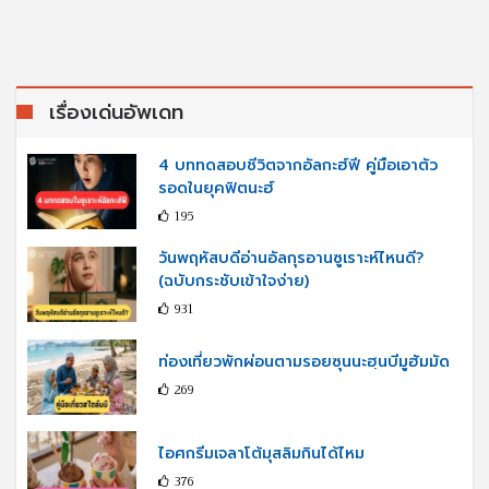
เรื่องเด่นอัพเดท
4 บททดสอบชีวิตจากอัลกะฮ์ฟี คู่มือเอาตัว
รอดในยุคฟิตนะฮ์
195
วันพฤหัสบดีอ่านอัลกุรอานซูเราะห์ไหนดี?
(ฉบับกระชับเข้าใจง่าย)
931
ท่องเที่ยวพักผ่อนตามรอยซุนนะฮฺนบีมูฮัมมัด
269
ไอศกรีมเจลาโต้มุสลิมกินได้ไหม
376