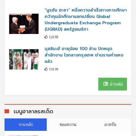
“นูรฮัม ฮะซา” หนึ่งความสำเร็จทางการศึกษา
คว้าทุนนักศึกษาแลกเปลี่ยน Global
Undergraduate Exchange Program
(UGRAD) สหรัฐอเมริกา
12178
มุสลิมะฮ์ อายุน้อย 100 ล้าน ปักหมุด
สำนักงาน ใจกลางกรุงเทพ ย่านรามคำแหง
แล้ว
15139
อ่านต่อ
เมนูฮาลาลรสเด็ด
จานหลัก
ของหวาน
อาหรับ