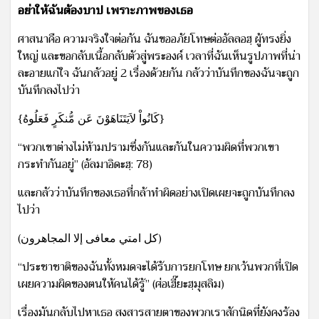
อย่าให้ฉันต้องบาป เพราะภาพของเธอ
ศาสนาคือ ความจริงใจต่อกัน ฉันขออภัยโทษต่ออัลลอฮฺ ผู้ทรงยิ่ง
ใหญ่ และขอกลับเนื้อกลับตัวสู่พระองค์ เวลาที่ฉันเห็นรูปภาพที่น่า
ละอายแก่ใจ ฉันกลัวอยู่ 2 เรื่องด้วยกัน กลัวว่าบันทึกของฉันจะถูก
บันทึกลงไปว่า
{كَانُواْ لاَيَتَنَاهَوْنَ عَن مُّنكَرٍ فَعَلُوهُ}
“พวกเขาต่างไม่ห้ามปรามซึ่งกันและกันในความผิดที่พวกเขา
กระทำกันอยู่” (อัลมาอิดะฮฺ: 78)
และกลัวว่าบันทึกของเธอที่กล้าทำผิดอย่างเปิดเผยจะถูกบันทึกลง
ไปว่า
(كل امتي معافى إلا المجاهرون)
“ประชาชาติของฉันทั้งหมดจะได้รับการยกโทษ ยกเว้นพวกที่เปิด
เผยความผิดของตนให้คนได้รู้” (ศ่อเฮี๊ยะฮฺมุสลิม)
เรื่องมันกลับไปหาเธอ สงสารสายตาของพวกเราสักนิดที่ยังคงร้อง