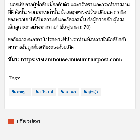
“นอกเสียจากผู้ที่กลับเนื้อกลับตัว และศรัทธา และกระทำการงาน
ที่ดี ดังนั้น พวกเขาเหล่านั้น อัลลอฮฺจะทรงปรับเปลี่ยนความผิด
ของพวกเขาให้เป็นความดี และอัลลอฮฺนั้น คือผู้ทรงอภัย ผู้ทรง
เอ็นดูเมตตาอย่างมากมาย” (อัลฟุรกอน: 70)
ขออัลลอฮฺ ตะอาลา โปรดทรงชี้นำเราท่านทั้งหลายให้ใกล้ชิดกับ
หนทางอันถูกต้องเที่ยงตรงด้วยเถิด
ที่มา : https://islamhouse.muslimthaipost.com/
Tags:
ถ่ายรูป
เป็นบาป
ศาสนา
ผู้หญิง
เกี่ยวข้อง