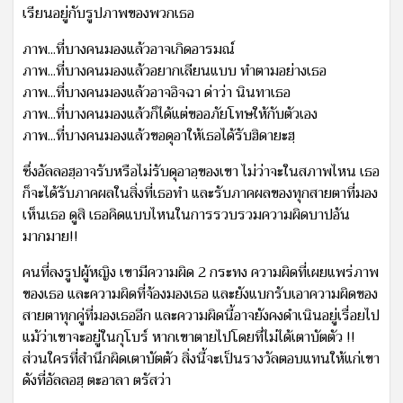
เรียนอยู่กับรูปภาพของพวกเธอ
ภาพ...ที่บางคนมองแล้วอาจเกิดอารมณ์
ภาพ...ที่บางคนมองแล้วอยากเลียนแบบ ทำตามอย่างเธอ
ภาพ...ที่บางคนมองแล้วอาจอิจฉา ด่าว่า นินทาเธอ
ภาพ...ที่บางคนมองแล้วก็ได้แต่ขออภัยโทษให้กับตัวเอง
ภาพ...ที่บางคนมองแล้วขอดุอาให้เธอได้รับฮิดายะฮฺ
ซึ่งอัลลอฮฺอาจรับหรือไม่รับดุอาอฺของเขา ไม่ว่าจะในสภาพไหน เธอ
ก็จะได้รับภาคผลในสิ่งที่เธอทำ และรับภาคผลของทุกสายตาที่มอง
เห็นเธอ ดูสิ เธอคิดแบบไหนในการรวบรวมความผิดบาปอัน
มากมาย!!
คนที่ลงรูปผู้หญิง เขามีความผิด 2 กระทง ความผิดที่เผยแพร่ภาพ
ของเธอ และความผิดที่จ้องมองเธอ และยังแบกรับเอาความผิดของ
สายตาทุกคู่ที่มองเธออีก และความผิดนี้อาจยังคงดำเนินอยู่เรื่อยไป
แม้ว่าเขาจะอยู่ในกุโบร์ หากเขาตายไปโดยที่ไม่ได้เตาบัตตัว !!
ส่วนใครที่สำนึกผิดเตาบัตตัว สิ่งนี้จะเป็นรางวัลตอบแทนให้แก่เขา
ดังที่อัลลอฮฺ ตะอาลา ตรัสว่า