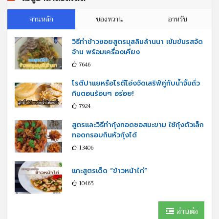
จานหลัก
ของหวาน
อาหรับ
วิธีทำข้าวซอยสูตรมุสลิมล้านนา เข้มข้นรสจัด
จ้าน พร้อมเครื่องเคียง
7646
โรตีปาแยหรือโรตีโอ่งจัดเสริฟ์คู่กับนํ้าจิ้มถั่ว
กินตอนร้อนๆ อร่อย!
7924
สูตรและวิธีทำกุ้งทอดซอสมะขาม ใช้กุ้งตัวเล็ก
ทอดกรอบกินหัวกุ้งได้
13406
แกะสูตรเด็ด “ข้าวหน้าไก่”
10465
อ่านต่อ