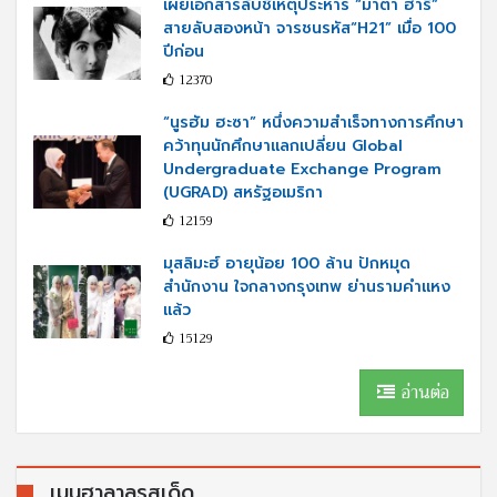
เผยเอกสารลับชี้เหตุประหาร “มาตา ฮารี”
สายลับสองหน้า จารชนรหัส“H21” เมื่อ 100
ปีก่อน
12370
“นูรฮัม ฮะซา” หนึ่งความสำเร็จทางการศึกษา
คว้าทุนนักศึกษาแลกเปลี่ยน Global
Undergraduate Exchange Program
(UGRAD) สหรัฐอเมริกา
12159
มุสลิมะฮ์ อายุน้อย 100 ล้าน ปักหมุด
สำนักงาน ใจกลางกรุงเทพ ย่านรามคำแหง
แล้ว
15129
อ่านต่อ
เมนูฮาลาลรสเด็ด