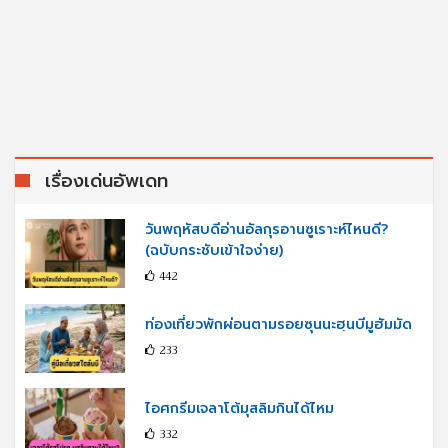
เรื่องเด่นอัพเดท
วันพฤหัสบดีอ่านอัลกุรอานซูเราะห์ไหนดี?
(ฉบับกระชับเข้าใจง่าย)
442
ท่องเที่ยวพักผ่อนตามรอยซุนนะฮฺนบีมูฮัมมัด
233
ไอศกรีมเจลาโต้มุสลิมกินได้ไหม
332