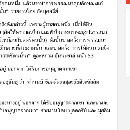
หญิงอีกคนหนึ่ง แล้วนางทำการพรรณนาคุณลักษณะแก่
้น" รายงานโดย อัลบุคอรีย์
สิ่งดังกล่าวนี้ เพราะผู้ชายคนหนึ่ง เมื่อได้ยิน
 (คือให้ความสนใจ) และหัวใจของเขาจะมุ่งปรารถนา
ีเหมือนกับสตรีคนนั้น) ดังนั้นบางครั้งการพรรณนา
ณลักษณะที่สวยงามนั้น และบางครั้ง การให้ความสนใจ
หา(สตรีคนนั้น)" ดูอะหฺกาม อันนะซาอ์ หน้า 63
มีอยู่ นอกจาก ได้รับการอนุญาตจากเขา
อฮุอันฮุ ว่า ท่านนบี ซ๊อลลัลลอฮุอะลัยฮิวะซัลลัม
มีของนางอยู่ นอกจาก ได้รับอนุญาตจากเขา และนางจะ
ด้รับอนุญาตจากเขา" รายงาน โดย บุคคอรีย์ และ มุสลิม
า