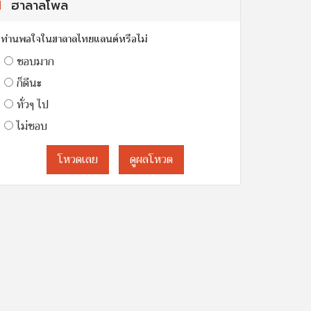
ฮาลาลโพล
ท่านพอใจในฮาลาลไทยแลนด์หรือไม่
ชอบมาก
ก็ดีนะ
ทั่วๆ ไป
ไม่ชอบ
โหวดเลย
ดูผลโหวต