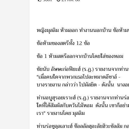
หญิงมุสลิม ห้ามออก ทำงานนอกบ้าน ข้อห้ามข
ข้อห้ามของสตรีทั้ง 12 ข้อ
ข้อ 1 ห้ามสตรีออกจากบ้านโดยใส่ของหอม
ซัยนับ อัษษะก่อฟียะฮ์ (ร.ฏ.) รายงานจากท่านร
"เมื่อคนใดจากพวกเธอไปละหมาดอีชาอ์ -
บางรายงาน กล่าวว่า ไปมัสยิด - ดังนั้น นาง
ท่านอบูฮุรอยเราะฮ์ (ร.ฏ.) รายงานจากท่านร่อซ
ใดที่ได้สัมผัสกับควันไม้หอม ดังนั้น เขาก็อ
เรา" รายงานโดย มุสลิม
ท่านร่อซูลุลเลาะฮ์ ซ๊อลลัลฮุอะลัยฮิวะซัลลัม ก