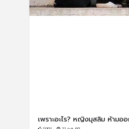
เพราะอะไร? หญิงมุสลิม ห้ามออก
5001
21 ก.ค. 60