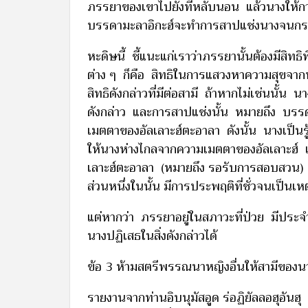
ภรรยาของเขาไปยังที่หลับนอน แล้วนางให้กา
บรรดามะลาอิกะฮ์จะทำการสาปแช่งนางจนกระทั
หะดิษนี้ ชี้แนะแก่เราว่าภรรยานั้นต้องมีสิทธิ
ต่าง ๆ ก็คือ สิทธิในการแสวงหาความสุขจากน
สิทธิดังกล่าวที่มีต่อสามี ถ้าหากไม่เช่นนั้น
ดังกล่าว และการสาปแช่งนั้น หมายถึง บรรด
เมตตาของอัลเลาะฮ์ตะอาลา ดังนั้น นางเป็นรู้
ให้นางห่างไกลจากความเมตตาของอัลเลาะฮ์ แล
เลาะฮ์ตะอาลา (หมายถึง รอรับการสอบสวน) แล
ส่วนหนึ่งในนั้น มีการประพฤติที่ชั่วจนเป็น
แต่หากว่า ภรรยาอยู่ในสภาวะที่ป่วย มีประ
นางปฏิเสธในสิ่งดังกล่าวได้
ข้อ 3 ห้ามสตรีพรรณนาหญิงอื่นให้สามีของนา
รายงานจากท่านอิบนุมัสอูด ร่อฏิยัลลอฮุอันฮุ 