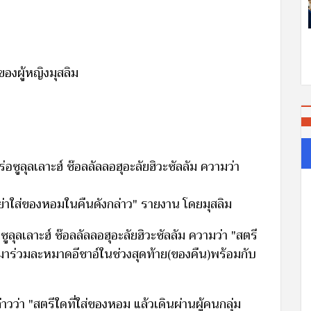
องผู้หญิงมุสลิม
่อซูลุลเลาะฮ์ ซ๊อลลัลลอฮุอะลัยฮิวะซัลลัม ความว่า
อย่าใส่ของหอมในคืนดังกล่าว" รายงาน โดยมุสลิม
ูลุลเลาะฮ์ ซ๊อลลัลลอฮุอะลัยฮิวะซัลลัม ความว่า "สตรี
ย่ามาร่วมละหมาดอีชาอ์ในช่วงสุดท้าย(ของคืน)พร้อมกับ
ล่าวว่า "สตรีใดที่ใส่ของหอม แล้วเดินผ่านผู้คนกลุ่ม