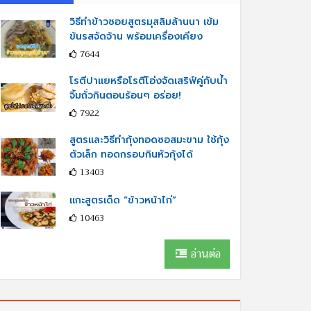
วิธีทำข้าวซอยสูตรมุสลิมล้านนา เข้ม
ข้นรสจัดจ้าน พร้อมเครื่องเคียง
7644
โรตีปาแยหรือโรตีโอ่งจัดเสริฟ์คู่กับนํ้า
จิ้มถั่วกินตอนร้อนๆ อร่อย!
7922
สูตรและวิธีทำกุ้งทอดซอสมะขาม ใช้กุ้ง
ตัวเล็ก ทอดกรอบกินหัวกุ้งได้
13403
แกะสูตรเด็ด “ข้าวหน้าไก่”
10463
อ่านต่อ