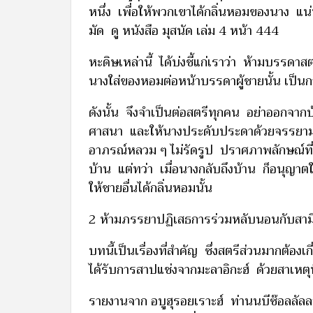
หนึ่ง เพื่อให้พวกเขาได้กลิ่นหอมของนาง แน
มัด ดู หนังสือ มุสนัด เล่ม 4 หน้า 444
หะดิษเหล่านี้ ได้บ่งชี้แก่เราว่า ห้ามบรรด
นางใส่ของหอมต่อหน้าบรรดาผู้ชายนั้น เป็
ดังนั้น จึงจำเป็นต่อสตรีทุกคน อย่าออกจ
ศาสนา และให้นางประดับประดาด้วยจรรยา
อาภรณ์หลวม ๆ ไม่รัดรูป ปราศภาพลักษณ์ที่
บ้าน แต่ทว่า เมื่อนางกลับถึงบ้าน ก็อนุญาตให
ให้ชายอื่นได้กลิ่นหอมนั้น
2 ห้ามภรรยาปฏิเสธการร่วมหลับนอนกับสามี 
บทนี้เป็นเรื่องที่สำคัญ ซึ่งสตรีส่วนมากต้อง
ได้รับการสาปแช่งจากมะลาอิกะฮ์ ด้วยสาเหตุ
รายงานจาก อบูฮุรอยเราะฮ์ ท่านนบีซ๊อลลัลลอฮุอ