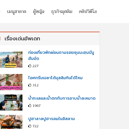
ย
เมนูฮาลาล
ผู้หญิง
ธุรกิจมุสลิม
คลิปวิดีโอ
เรื่องเด่นอัพเดท
ท่องเที่ยวพักผ่อนตามรอยซุนนะฮฺนบีมู
ฮัมมัด
227
ไอศกรีมเจลาโต้มุสลิมกินได้ไหม
312
น้ำทะเลและน้ำตกกับการอาบน้ำละหมาด
1067
ปูฮาลาลปูฮารอมในอิสลาม
722