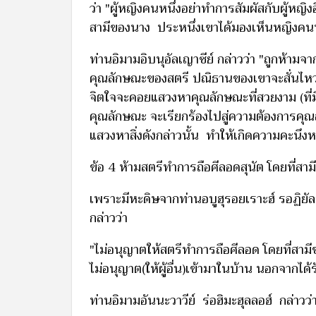
ว่า "ผู้หญิงคนหนึ่งอย่าทำการสัมผัสกับผู้
สามีของนาง ประหนึ่งเขาได้มองเห็นหญิงคนนั
ท่านอิมามอิบนุอัลเญาซีย์ กล่าวว่า "ถูกห้ามจาก
คุณลักษณะของสตรี ปณิธานของเขาจะสั่นไหว
จิตใจจะคอยแสวงหาคุณลักษณะที่สวยงาม (ที่ม
คุณลักษณะ จะเรียกร้องไปสู่ความต้องการคุ
แสวงหาสิ่งดังกล่าวนั้น ทำให้เกิดความคะนึง
ข้อ 4 ห้ามสตรีทำการถือศีลอดสุนัต โดยที่สา
เพราะมีหะดิษจากท่านอบูฮุรอยเราะฮ์ รอฏิยัลล
กล่าวว่า
"ไม่อนุญาตให้สตรีทำการถือศีลอด โดยที่สา
ไม่อนุญาต(ให้ผู้อื่น)เข้ามาในบ้าน นอกจากไ
ท่านอิมามอันนะวาวีย์ ร่อฮิมะฮุลลอฮ์ กล่าวว่