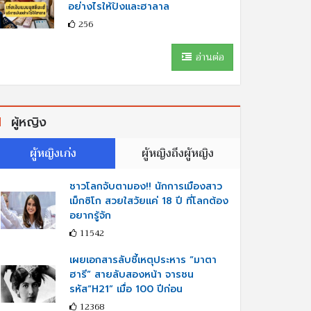
อย่างไรให้ปังและฮาลาล
256
อ่านต่อ
ผู้หญิง
ผู้หญิงเก่ง
ผู้หญิงถึงผู้หญิง
ชาวโลกจับตามอง!! นักการเมืองสาว
เม็กซิโก สวยใสวัยแค่ 18 ปี ที่โลกต้อง
อยากรู้จัก
11542
เผยเอกสารลับชี้เหตุประหาร “มาตา
ฮารี” สายลับสองหน้า จารชน
รหัส“H21” เมื่อ 100 ปีก่อน
12368