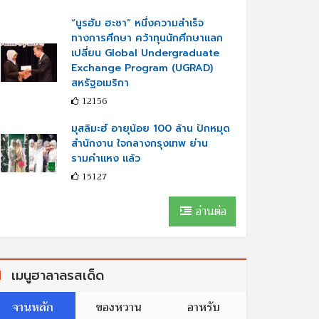
“นูรฮัม ฮะซา” หนึ่งความสำเร็จ
ทางการศึกษา คว้าทุนนักศึกษาแลก
เปลี่ยน Global Undergraduate
Exchange Program (UGRAD)
สหรัฐอเมริกา
12156
มุสลิมะฮ์ อายุน้อย 100 ล้าน ปักหมุด
สำนักงาน ใจกลางกรุงเทพ ย่าน
รามคำแหง แล้ว
15127
อ่านต่อ
เมนูฮาลาลรสเด็ด
จานหลัก
ของหวาน
อาหรับ