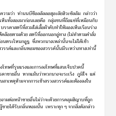
ความว่า ท่านนบีซ๊อลลัลลอฮุอะลัยฮิวะซัลลัม กล่าวว่า
ห็นทั้งสองมาก่อนเลยคือ กลุ่มชนที่ถือแซ่ที่เหมือนกับ
บรรดาสตรีที่สวมใส่เสื้อผ้าคับทำให้มองเห็นเรือนร่าง
ให้คล้อยตามด้วย สตรีที่ออกนอกลู่ทาง (ไม่ทำตามคำสั่ง
มือนตระโหนกอูฐ ซึ่งพวกนางเหล่านั้นจะไม่ได้เข้า
รรค์และกลิ่นหอมของสวรรค์นั้นมีระหว่างทางเท่านี้
งโทษที่รุนแรงและการลงโทษที่แสนเจ็บปวดนี้
ดาชายอื่น หากแม้นว่าพวกนางจะระเริง ภูมิใจ แต่
ป็นสาเหตุห้ามจากการเข้าสรวงสวรรค์และต้องลงใน
ามต่อหน้าชายอื่นไม่ว่าจะด้วยการคลุมฮิญาบที่ถูก
ชายได้รับกลิ่นหอมนั้น เพราะทุก ๆ จากสิ่งดังกล่าว