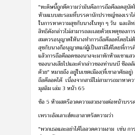
"หะดิษนี้ถูกตีความว่ามันคือการถือศีลอดสุนั
ห้ามแบบฮะรอมที่บรรดานักปราชญ์ของเราได้กล
ในการหาความสุขกับนางในทุก ๆ วัน และสิทธิดั
สิทธิดังกล่าวไม่สามารถละเลยด้วยเหตุของการ
สมควรอนุญาตให้นางทำการถือศีลอดโดยไม่ต้
สุขกับนางก็อนุญาตแก่ผู้เป็นสามีได้โดยที่ก
แล้วการถือศีลอดของนางจะมาหักห้ามเขาแสว
ของนางเสียไปและคำกล่าวของท่านนบี ซ๊อลลัลลอฮ
ด้วย" หมายถึง อยู่ในเขตเมือง(ที่เขาอาศัยอยู
ถือศีลอดได้ เนื่องจากสามีไม่สามารถมาหาความส
มุสลิม เล่ม 3 หน้า 65
ข้อ 5 ห้ามสตรีอวดความสวยงามต่อหน้าบรรด
เพราะอัลเลาะฮ์ตะอาลาตรัสความว่า
"พวกเธอและอย่าได้โออวดความงาม เช่น กา