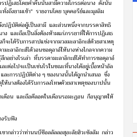
รปฏิเสธโดยค่ำคืนนั้นสามีความโกรธต่อนาง ดังนั้น
่งถึงยามเช้า" รายงานโดย บุคคอรีย์และมุสลิม
พึงปฏิบัติต่อผู้เป็นสามี และส่วนหนึ่งจากบรรดาสิทธิ
าง และถือเป็นสิ่งต้องห้ามแก่ภรรยาที่ให้การปฏิเสธ
 นางก็จะได้รับการสาปแช่งจากมวลมะลาอิกะฮ์ด้วยสาเหตุ
ามะลาอิกะฮ์ได้วอนขอดุอาอ์ให้นางห่างไกลจากความ
สึกอย่างไรเล่า ที่บรรดามะลาอิกะฮ์ได้ทำการขอดุอาอ์
ะต่อไปจะเป็นเช่นไรในขณะที่นางได้อยู่เบื้อหน้าอัล
ะการปฏิบัติต่าง ๆ ของนางนั้นได้ถูกนำเสนอ ซึ่ง
เหตุให้นางต้องได้รับการลงโทษด้วยสาเหตุของบาปนั้น
จำเดือน และถือศีลอดในเดือนรอมะฏอน ก็อนุญาตให้
งรับฟัง
เขากล่าวว่าท่านนบีซ๊อลลัลลอฮุอะลัยฮิวะซัลลัม กล่าว