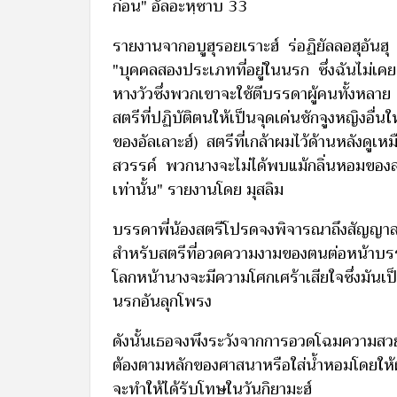
ก่อน" อัลอะหฺซาบ 33
รายงานจากอบูฮุรอยเราะฮ์ ร่อฏิยัลลอฮุอันฮุ 
"บุคคลสองประเภทที่อยู่ในนรก ซึ่งฉันไม่เคยเ
หางวัวซึ่งพวกเขาจะใช้ตีบรรดาผู้คนทั้งหลาย 
สตรีที่ปฏิบัติตนให้เป็นจุดเด่นชักจูงหญิงอื่น
ของอัลเลาะฮ์) สตรีที่เกล้าผมไว้ด้านหลังดูเห
สวรรค์ พวกนางจะไม่ได้พบแม้กลิ่นหอมของสว
เท่านั้น" รายงานโดย มุสลิม
บรรดาพี่น้องสตรีโปรดจงพิจารณาถึงสัญญาล
สำหรับสตรีที่อวดความงามของตนต่อหน้าบรร
โลกหน้านางจะมีความโศกเศร้าเสียใจซึ่งมันเ
นรกอันลุกโพรง
ดังนั้นเธอจงพึงระวังจากการอวดโฉมความสวยง
ต้องตามหลักของศาสนาหรือใส่น้ำหอมโดยให้ผู้
จะทำให้ได้รับโทษในวันกิยามะฮ์