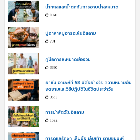
น้ำทะเลและน้ำตกกับการอาบน้ำละหมาด
1070
ปูฮาลาลปูฮารอมในอิสลาม
731
คู่มือการละหมาดย่อรวม
3380
ยาซีน อายะห์ที่ 58 มีดีอย่างไร ความหมายอัน
งดงามและวิธีปฏิบัติในชีวิตประจำวัน
3563
การฆ่าสัตว์ในอิสลาม
1592
การดูแลรักษา เล็บมือ เล็บเท้า ตามซุนนะห์