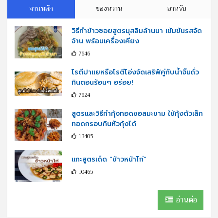
จานหลัก
ของหวาน
อาหรับ
วิธีทำข้าวซอยสูตรมุสลิมล้านนา เข้มข้นรสจัด
จ้าน พร้อมเครื่องเคียง
7646
โรตีปาแยหรือโรตีโอ่งจัดเสริฟ์คู่กับนํ้าจิ้มถั่ว
กินตอนร้อนๆ อร่อย!
7924
สูตรและวิธีทำกุ้งทอดซอสมะขาม ใช้กุ้งตัวเล็ก
ทอดกรอบกินหัวกุ้งได้
13405
แกะสูตรเด็ด “ข้าวหน้าไก่”
10465
อ่านต่อ