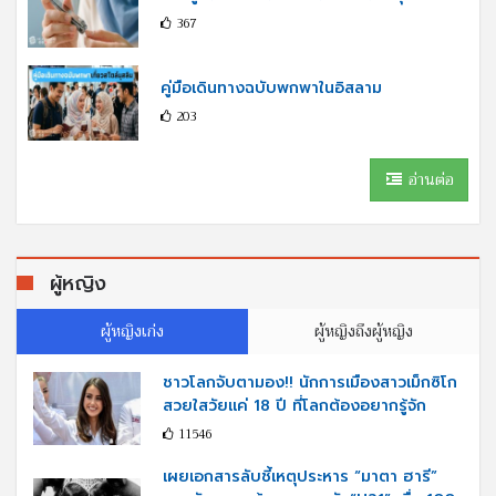
367
คู่มือเดินทางฉบับพกพาในอิสลาม
203
อ่านต่อ
ผู้หญิง
ผู้หญิงเก่ง
ผู้หญิงถึงผู้หญิง
ชาวโลกจับตามอง!! นักการเมืองสาวเม็กซิโก
สวยใสวัยแค่ 18 ปี ที่โลกต้องอยากรู้จัก
11546
เผยเอกสารลับชี้เหตุประหาร “มาตา ฮารี”