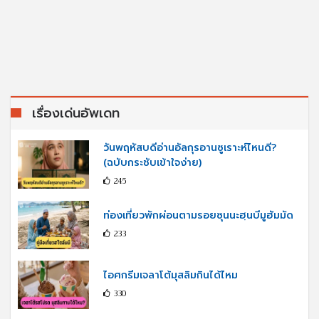
เรื่องเด่นอัพเดท
วันพฤหัสบดีอ่านอัลกุรอานซูเราะห์ไหนดี?
(ฉบับกระชับเข้าใจง่าย)
245
ท่องเที่ยวพักผ่อนตามรอยซุนนะฮฺนบีมูฮัมมัด
233
ไอศกรีมเจลาโต้มุสลิมกินได้ไหม
330