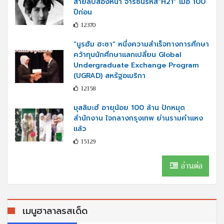
สายลับสองหน้า จารชนรหัส“H21” เมื่อ 100
ปีก่อน
12370
“นูรฮัม ฮะซา” หนึ่งความสำเร็จทางการศึกษา
คว้าทุนนักศึกษาแลกเปลี่ยน Global
Undergraduate Exchange Program
(UGRAD) สหรัฐอเมริกา
12158
มุสลิมะฮ์ อายุน้อย 100 ล้าน ปักหมุด
สำนักงาน ใจกลางกรุงเทพ ย่านรามคำแหง
แล้ว
15129
อ่านต่อ
เมนูฮาลาลรสเด็ด