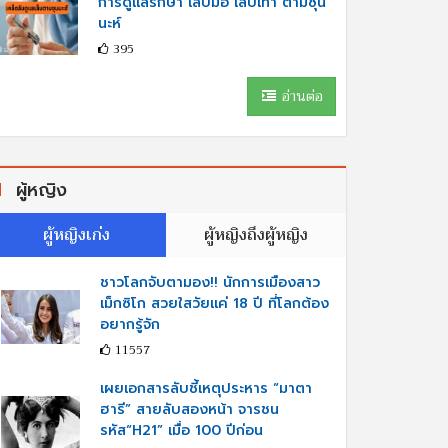
การดูแลรักษา เล็บมือ เล็บเท้า ตามซุน
นะห์
395
อ่านต่อ
ผู้หญิง
ผู้หญิงเก่ง
ผู้หญิงถึงผู้หญิง
ชาวโลกจับตามอง!! นักการเมืองสาว
เม็กซิโก สวยใสวัยแค่ 18 ปี ที่โลกต้อง
อยากรู้จัก
11557
เผยเอกสารลับชี้เหตุประหาร “มาตา
ฮารี” สายลับสองหน้า จารชน
รหัส“H21” เมื่อ 100 ปีก่อน