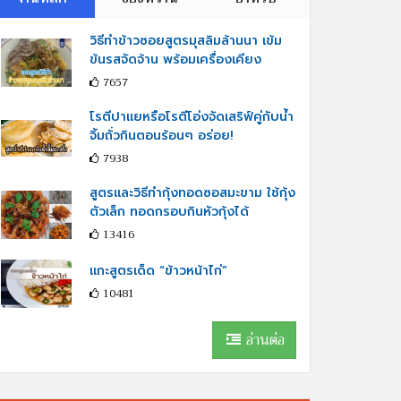
วิธีทำข้าวซอยสูตรมุสลิมล้านนา เข้ม
ข้นรสจัดจ้าน พร้อมเครื่องเคียง
7657
โรตีปาแยหรือโรตีโอ่งจัดเสริฟ์คู่กับนํ้า
จิ้มถั่วกินตอนร้อนๆ อร่อย!
7938
สูตรและวิธีทำกุ้งทอดซอสมะขาม ใช้กุ้ง
ตัวเล็ก ทอดกรอบกินหัวกุ้งได้
13416
แกะสูตรเด็ด “ข้าวหน้าไก่”
10481
อ่านต่อ