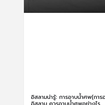
อิสลามน่ารู้: การอาบน้ำศพ(การอาบน้
อิสลาม ควรอาบน้ำศพอย่างไร