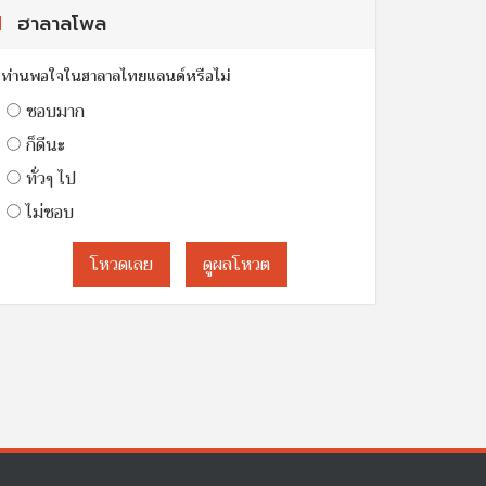
ฮาลาลโพล
ท่านพอใจในฮาลาลไทยแลนด์หรือไม่
ชอบมาก
ก็ดีนะ
ทั่วๆ ไป
ไม่ชอบ
โหวดเลย
ดูผลโหวต