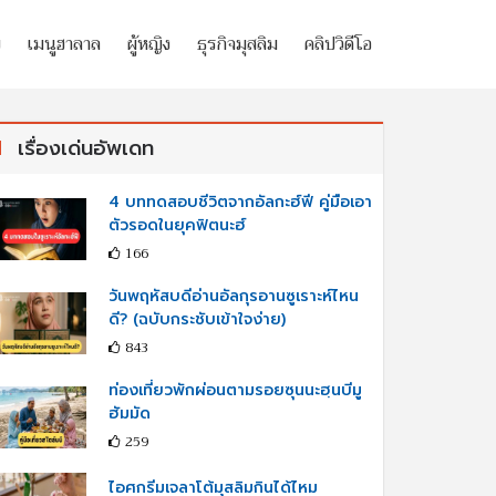
ย
เมนูฮาลาล
ผู้หญิง
ธุรกิจมุสลิม
คลิปวิดีโอ
เรื่องเด่นอัพเดท
4 บททดสอบชีวิตจากอัลกะฮ์ฟี คู่มือเอา
ตัวรอดในยุคฟิตนะฮ์
166
วันพฤหัสบดีอ่านอัลกุรอานซูเราะห์ไหน
ดี? (ฉบับกระชับเข้าใจง่าย)
843
ท่องเที่ยวพักผ่อนตามรอยซุนนะฮฺนบีมู
ฮัมมัด
259
ไอศกรีมเจลาโต้มุสลิมกินได้ไหม