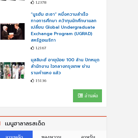
12378
“นูรฮัม ฮะซา” หนึ่งความสำเร็จ
ทางการศึกษา คว้าทุนนักศึกษาแลก
เปลี่ยน Global Undergraduate
Exchange Program (UGRAD)
สหรัฐอเมริกา
12167
มุสลิมะฮ์ อายุน้อย 100 ล้าน ปักหมุด
สำนักงาน ใจกลางกรุงเทพ ย่าน
รามคำแหง แล้ว
15136
อ่านต่อ
เมนูฮาลาลรสเด็ด
จานหลัก
ของหวาน
อาหรับ