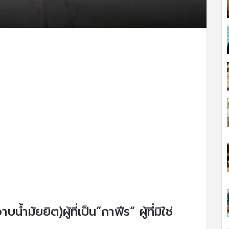
ำมัยยิต)ผู้ที่เป็น“กาฟีร” ผู้ที่มิใช่