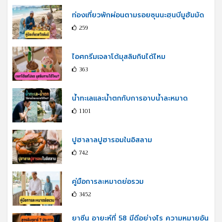
ท่องเที่ยวพักผ่อนตามรอยซุนนะฮฺนบีมูฮัมมัด
259
ไอศกรีมเจลาโต้มุสลิมกินได้ไหม
363
น้ำทะเลและน้ำตกกับการอาบน้ำละหมาด
1101
ปูฮาลาลปูฮารอมในอิสลาม
742
คู่มือการละหมาดย่อรวม
3452
ยาซีน อายะห์ที่ 58 มีดีอย่างไร ความหมายอัน