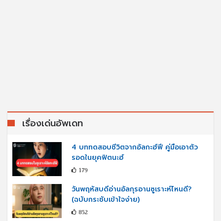
เรื่องเด่นอัพเดท
4 บททดสอบชีวิตจากอัลกะฮ์ฟี คู่มือเอาตัว
รอดในยุคฟิตนะฮ์
179
วันพฤหัสบดีอ่านอัลกุรอานซูเราะห์ไหนดี?
(ฉบับกระชับเข้าใจง่าย)
852