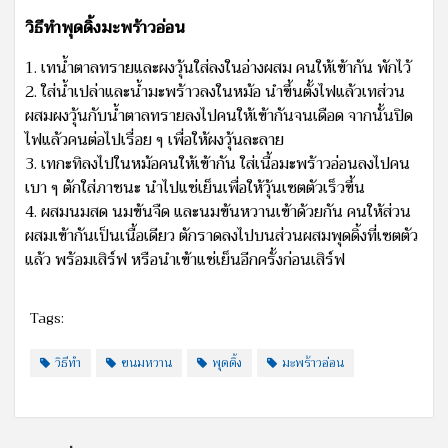
วิธีทำพุดดิ้งมะพร้าวอ่อน
1. เทน้ำตาลทรายและผงวุ้นใส่ลงในอ่างผสม คนให้เข้ากัน พักไว้
2. ใส่น้ำเปล่าและน้ำมะพร้าวลงในหม้อ นำขึ้นตั้งไฟแล้วเทส่วน
ผสมผงวุ้นกับน้ำตาลทรายลงไปคนให้เข้ากันจนเดือด จากนั้นปิด
ไฟแล้วคนต่อไปเรื่อย ๆ เพื่อให้ผงวุ้นละลาย
3. เทกะทิลงไปในหม้อคนให้เข้ากัน ใส่เนื้อมะพร้าวอ่อนลงไปคน
เบา ๆ ตักใส่ภาชนะ นำไปแช่เย็นเพื่อให้วุ้นเซตตัวเร็วขึ้น
4. ผสมนมสด นมข้นจืด และนมข้นหวานเข้าด้วยกัน คนให้ส่วน
ผสมเข้ากันเป็นเนื้อเดียว ตักราดลงไปบนส่วนผสมพุดดิ้งที่เซตตัว
แล้ว พร้อมเสิร์ฟ หรือนำเข้าแช่เย็นอีกครั้งก่อนเสิร์ฟ
Tags:
วิธีทำ
ขนมหวาน
พุดดิ้ง
มะพร้าวอ่อน