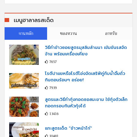
เมนูฮาลาลรสเด็ด
จานหลัก
ของหวาน
อาหรับ
วิธีทำข้าวซอยสูตรมุสลิมล้านนา เข้มข้นรสจัด
จ้าน พร้อมเครื่องเคียง
7657
โรตีปาแยหรือโรตีโอ่งจัดเสริฟ์คู่กับนํ้าจิ้มถั่ว
กินตอนร้อนๆ อร่อย!
7939
สูตรและวิธีทำกุ้งทอดซอสมะขาม ใช้กุ้งตัวเล็ก
ทอดกรอบกินหัวกุ้งได้
13416
แกะสูตรเด็ด “ข้าวหน้าไก่”
10481