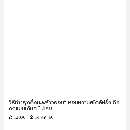
วิธีทำ“พุดดิ้งมะพร้าวอ่อน” หอมหวานสไตล์ฝรั่ง ฉีก
กฎแบบเดิมๆ ไปเลย
12096
14 ต.ค. 60