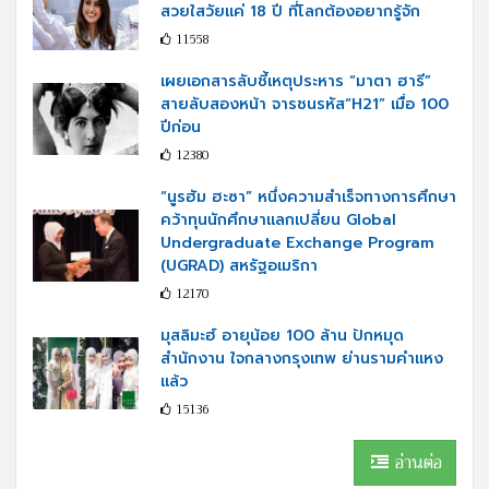
สวยใสวัยแค่ 18 ปี ที่โลกต้องอยากรู้จัก
11558
เผยเอกสารลับชี้เหตุประหาร “มาตา ฮารี”
สายลับสองหน้า จารชนรหัส“H21” เมื่อ 100
ปีก่อน
12380
“นูรฮัม ฮะซา” หนึ่งความสำเร็จทางการศึกษา
คว้าทุนนักศึกษาแลกเปลี่ยน Global
Undergraduate Exchange Program
(UGRAD) สหรัฐอเมริกา
12170
มุสลิมะฮ์ อายุน้อย 100 ล้าน ปักหมุด
สำนักงาน ใจกลางกรุงเทพ ย่านรามคำแหง
แล้ว
15136
อ่านต่อ