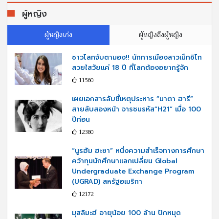
ผู้หญิง
ผู้หญิงเก่ง
ผู้หญิงถึงผู้หญิง
ชาวโลกจับตามอง!! นักการเมืองสาวเม็กซิโก
สวยใสวัยแค่ 18 ปี ที่โลกต้องอยากรู้จัก
11560
เผยเอกสารลับชี้เหตุประหาร “มาตา ฮารี”
สายลับสองหน้า จารชนรหัส“H21” เมื่อ 100
ปีก่อน
12380
“นูรฮัม ฮะซา” หนึ่งความสำเร็จทางการศึกษา
คว้าทุนนักศึกษาแลกเปลี่ยน Global
Undergraduate Exchange Program
(UGRAD) สหรัฐอเมริกา
12172
มุสลิมะฮ์ อายุน้อย 100 ล้าน ปักหมุด