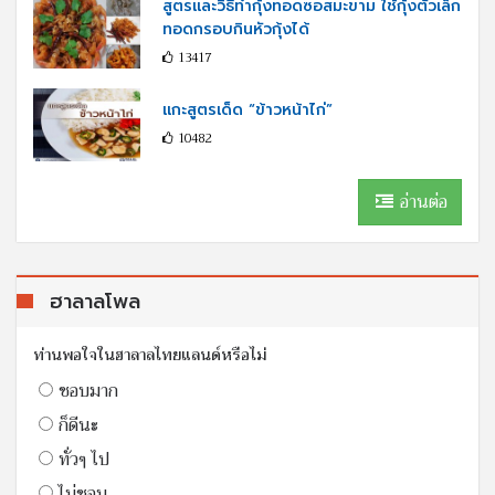
สูตรและวิธีทำกุ้งทอดซอสมะขาม ใช้กุ้งตัวเล็ก
ทอดกรอบกินหัวกุ้งได้
13417
แกะสูตรเด็ด “ข้าวหน้าไก่”
10482
อ่านต่อ
ฮาลาลโพล
ท่านพอใจในฮาลาลไทยแลนด์หรือไม่
ชอบมาก
ก็ดีนะ
ทั่วๆ ไป
ไม่ชอบ