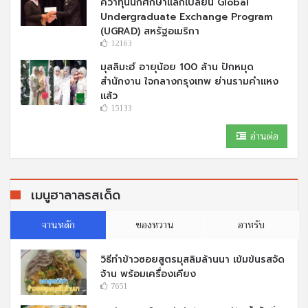
คว้าทุนนักศึกษาแลกเปลี่ยน Global
Undergraduate Exchange Program
(UGRAD) สหรัฐอเมริกา
12163
มุสลิมะฮ์ อายุน้อย 100 ล้าน ปักหมุด
สำนักงาน ใจกลางกรุงเทพ ย่านรามคำแหง
แล้ว
15133
อ่านต่อ
เมนูฮาลาลรสเด็ด
จานหลัก
ของหวาน
อาหรับ
วิธีทำข้าวซอยสูตรมุสลิมล้านนา เข้มข้นรสจัด
จ้าน พร้อมเครื่องเคียง
7651