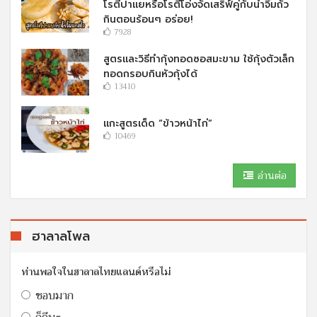
โรตีปาแยหรือโรตีโอ่งจัดเสริฟ์คู่กับนํ้าจิ้มถั่ว
กินตอนร้อนๆ อร่อย!
7928
สูตรและวิธีทำกุ้งทอดซอสมะขาม ใช้กุ้งตัวเล็ก
ทอดกรอบกินหัวกุ้งได้
13410
แกะสูตรเด็ด “ข้าวหน้าไก่”
10469
อ่านต่อ
ฮาลาลโพล
ท่านพอใจในฮาลาลไทยแลนด์หรือไม่
ชอบมาก