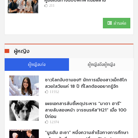
คู่มือเดินทางฉบับพกพาในอิสลาม
211
อ่านต่อ
ผู้หญิง
ผู้หญิงเก่ง
ผู้หญิงถึงผู้หญิง
ชาวโลกจับตามอง!! นักการเมืองสาวเม็กซิโก
สวยใสวัยแค่ 18 ปี ที่โลกต้องอยากรู้จัก
11552
เผยเอกสารลับชี้เหตุประหาร “มาตา ฮารี”
สายลับสองหน้า จารชนรหัส“H21” เมื่อ 100
ปีก่อน
12374
“นูรฮัม ฮะซา” หนึ่งความสำเร็จทางการศึกษา