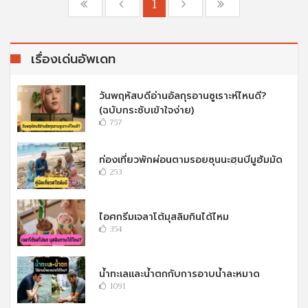
1
เรื่องเด่นอัพเดท
วันพฤหัสบดีอ่านอัลกุรอานซูเราะห์ไหนดี?
(ฉบับกระชับเข้าใจง่าย)
757
ท่องเที่ยวพักผ่อนตามรอยซุนนะฮฺนบีมูฮัมมัด
253
ไอศกรีมเจลาโต้มุสลิมกินได้ไหม
354
น้ำทะเลและน้ำตกกับการอาบน้ำละหมาด
1091