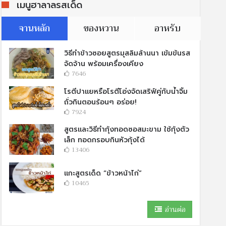
เมนูฮาลาลรสเด็ด
จานหลัก
ของหวาน
อาหรับ
วิธีทำข้าวซอยสูตรมุสลิมล้านนา เข้มข้นรส
จัดจ้าน พร้อมเครื่องเคียง
7646
โรตีปาแยหรือโรตีโอ่งจัดเสริฟ์คู่กับนํ้าจิ้ม
ถั่วกินตอนร้อนๆ อร่อย!
7924
สูตรและวิธีทำกุ้งทอดซอสมะขาม ใช้กุ้งตัว
เล็ก ทอดกรอบกินหัวกุ้งได้
13406
แกะสูตรเด็ด “ข้าวหน้าไก่”
10465
อ่านต่อ