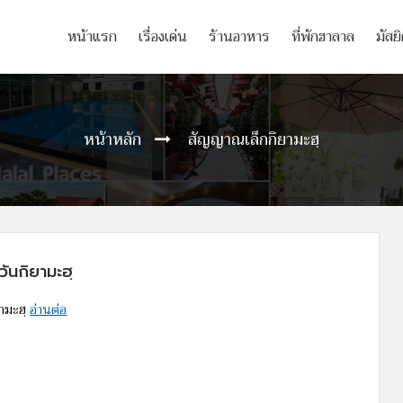
หน้าแรก
เรื่องเด่น
ร้านอาหาร
ที่พักฮาลาล
มัสย
หน้าหลัก
สัญญาณเล็กกิยามะฮฺ
นกิยามะฮฺ
ามะฮฺ
อ่านต่อ