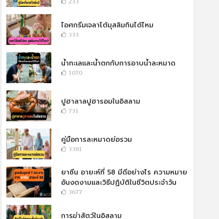
233
ไอศกรีมเจลาโต้มุสลิมกินได้ไหม
333
น้ำทะเลและน้ำตกกับการอาบน้ำละหมาด
1070
ปูฮาลาลปูฮารอมในอิสลาม
731
คู่มือการละหมาดย่อรวม
3381
ยาซีน อายะห์ที่ 58 มีดีอย่างไร ความหมาย
อันงดงามและวิธีปฏิบัติในชีวิตประจำวัน
3677
การฆ่าสัตว์ในอิสลาม