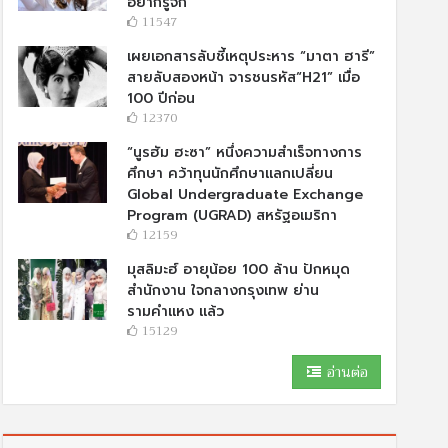
อยากรู้จัก
11547
เผยเอกสารลับชี้เหตุประหาร “มาตา ฮารี”
สายลับสองหน้า จารชนรหัส“H21” เมื่อ
100 ปีก่อน
12370
“นูรฮัม ฮะซา” หนึ่งความสำเร็จทางการ
ศึกษา คว้าทุนนักศึกษาแลกเปลี่ยน
Global Undergraduate Exchange
Program (UGRAD) สหรัฐอเมริกา
12159
มุสลิมะฮ์ อายุน้อย 100 ล้าน ปักหมุด
สำนักงาน ใจกลางกรุงเทพ ย่าน
รามคำแหง แล้ว
15129
อ่านต่อ