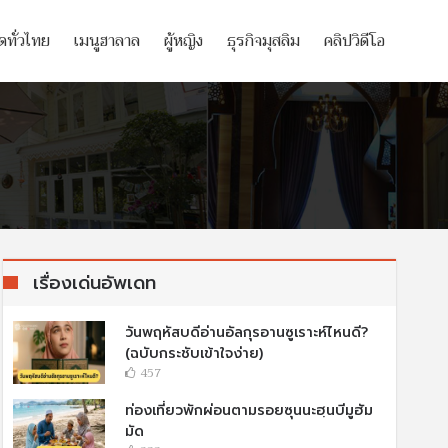
ิดทั่วไทย
เมนูฮาลาล
ผู้หญิง
ธุรกิจมุสลิม
คลิปวิดีโอ
เรื่องเด่นอัพเดท
วันพฤหัสบดีอ่านอัลกุรอานซูเราะห์ไหนดี?
(ฉบับกระชับเข้าใจง่าย)
457
ท่องเที่ยวพักผ่อนตามรอยซุนนะฮฺนบีมูฮัม
มัด