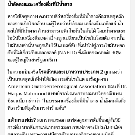
น้ำอัดลมและเครื่องดื่มที่มีน้ำตาล
หากใส่ใจสุขภาพ คงทราบดีว่าเครื่องดื่มที่มีน้ำตาลคือสาเหตุหลัก
ของการเกิดโรคอ้วน แต่รู้ไหมว่าน้ำอัดลม เครื่องดื่มเกลือแร่ น้ำ
ผลไม้ที่มีน้ำตาล ล้วนสามารถเพิ่มไขมันในตับได้ โดยน้ำตาลและ
ไซรัปในเครื่องดื่มเหล่านี้ จะถูกเปลี่ยนเป็นไขมันโดยตับ จากนั้น
ไขมันเหล่านั้นจะถูกเก็บไว้ในเซลล์ตับ ซึ่งนำไปสู่ภาวะไขมันพอก
ตับที่ไม่เกี่ยวกับแอลกอฮอล์ (NAFLD) ซึ่งมีผลกระทบต่อ 30%
ของผู้ใหญ่ในสหรัฐอเมริกา
ในความเป็นจริง
โรคอ้วนและเบาหวานประเภท 2
ถูกมองว่า
เป็นสาเหตุหลักที่ทำให้เกิดภาวะตับไขมันตามข้อมูลจาก
American Gastroenterological Association ขณะที่ Dr.
Waqas Mahmood แพทย์จากโรงพยาบาลมหาวิทยาลัยเพน
ซิลเวเนีย กล่าวว่า "ในบรรดาเครื่องดื่มที่มีน้ำตาล น้ำอัดลมคือสิ่ง
ที่เลวร้ายที่สุดในการทำร้ายตับ"
แล้วกาแฟล่ะ?
ผลกระทบของกาแฟต่อสุขภาพตับขึ้นอยู่กับวิธี
การดื่ม หากดื่มกาแฟแบบธรรมดา กาแฟอาจจะมีประโยชน์ต่อ
สุขภาพตับ เพราะกาแฟมีสารต้านอนุมูลอิสระหลายชนิดที่