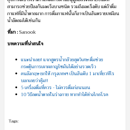
สามารถช่วยป้องกันมะเร็งบางชนิด รวมถึงมะเร็งตับ แต่ถ้าดื่ม
กาแฟที่มีน้ำตาลมาก การดื่มกาแฟนั้นก็อาจเป็นอันตรายเหมือน
น้ำอัดลมได้เช่นกัน
ที่มา :
Sanook
บทความที่น่าสนใจ
แนะนำเลย! แจกสูตรน้ำกล้วยสุดวิเศษ ดื่มช่วย
กระตุ้นการเผาผลาญไขมันได้อย่างรวดเร็ว
คนอังกฤษ ยกให้ กรุงเทพฯ เป็นอันดับ 1 มาเที่ยวทีไร
บอกเลยว่าคุ้ม!!
5 เครื่องดื่มที่ควร - ไม่ควรดื่มก่อนนอน
10 วิธีลดน้ำตาลในร่างกาย หากทำได้ห่างไกลโรค
Tags: