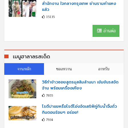
สำนักงาน ใจกลางกรุงเทพ ย่านรามคำแหง
แล้ว
15135
อ่านต่อ
เมนูฮาลาลรสเด็ด
จานหลัก
ของหวาน
อาหรับ
วิธีทำข้าวซอยสูตรมุสลิมล้านนา เข้มข้นรสจัด
จ้าน พร้อมเครื่องเคียง
7655
โรตีปาแยหรือโรตีโอ่งจัดเสริฟ์คู่กับนํ้าจิ้มถั่ว
กินตอนร้อนๆ อร่อย!
7934