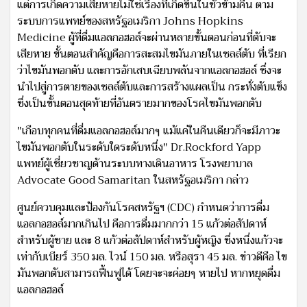
แต่การเกิดความเสียหายไม่ใช่เรื่องที่เกิดขึ้นในชั่วข้ามคืน ตาม
ระบบการแพทย์ของสหรัฐอเมริกา Johns Hopkins
Medicine ผู้ที่ดื่มแอลกอฮอล์จะผ่านหลายขั้นตอนก่อนที่ตับจะ
เสียหาย ขั้นตอนสำคัญคือการสะสมไขมันภายในเซลล์ตับ ที่เรียก
ว่าไขมันพอกตับ และการอักเสบเฉียบพลันจากแอลกอฮอล์ ซึ่งจะ
นำไปสู่การตายของเซลล์ตับและการสร้างแผลเป็น กระทั่งตับแข็ง
ซึ่งเป็นขั้นตอนสุดท้ายที่อันตรายมากของโรคไขมันพอกตับ
"เกือบทุกคนที่ดื่มแอลกอฮอล์มากๆ แม้แค่ในคืนเดียวก็จะมีภาวะ
ไขมันพอกตับในระดับใดระดับหนึ่ง" Dr.Rockford Yapp
แพทย์ผู้เชี่ยวชาญด้านระบบทางเดินอาหาร โรงพยาบาล
Advocate Good Samaritan ในสหรัฐอเมริกา กล่าว
ศูนย์ควบคุมและป้องกันโรคสหรัฐฯ (CDC) กำหนดว่าการดื่ม
แอลกอฮอล์มากเกินไป คือการดื่มมากกว่า 15 แก้วต่อสัปดาห์
สำหรับผู้ชาย และ 8 แก้วต่อสัปดาห์สำหรับผู้หญิง ซึ่งหนึ่งแก้วจะ
เท่ากับเบียร์ 350 มล. ไวน์ 150 มล. หรือสุรา 45 มล. ข่าวดีคือ ไข
มันพอกตับสามารถฟื้นฟูได้ โดยจะจะค่อยๆ หายไป หากหยุดดื่ม
แอลกอฮอล์