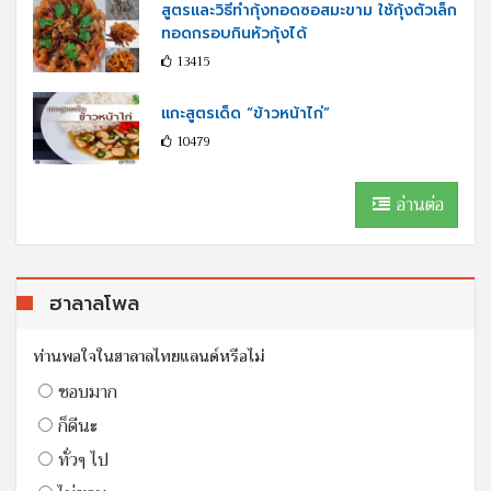
สูตรและวิธีทำกุ้งทอดซอสมะขาม ใช้กุ้งตัวเล็ก
ทอดกรอบกินหัวกุ้งได้
13415
แกะสูตรเด็ด “ข้าวหน้าไก่”
10479
อ่านต่อ
ฮาลาลโพล
ท่านพอใจในฮาลาลไทยแลนด์หรือไม่
ชอบมาก
ก็ดีนะ
ทั่วๆ ไป