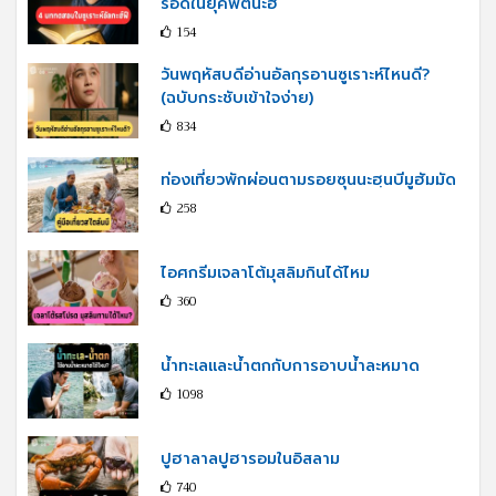
รอดในยุคฟิตนะฮ์
154
วันพฤหัสบดีอ่านอัลกุรอานซูเราะห์ไหนดี?
(ฉบับกระชับเข้าใจง่าย)
834
ท่องเที่ยวพักผ่อนตามรอยซุนนะฮฺนบีมูฮัมมัด
258
ไอศกรีมเจลาโต้มุสลิมกินได้ไหม
360
น้ำทะเลและน้ำตกกับการอาบน้ำละหมาด
1098
ปูฮาลาลปูฮารอมในอิสลาม
740