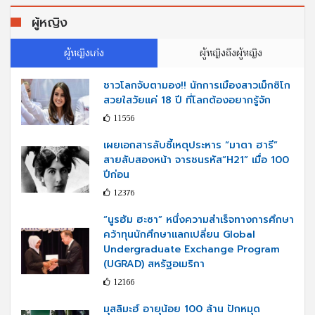
ผู้หญิง
ผู้หญิงเก่ง
ผู้หญิงถึงผู้หญิง
ชาวโลกจับตามอง!! นักการเมืองสาวเม็กซิโก
สวยใสวัยแค่ 18 ปี ที่โลกต้องอยากรู้จัก
11556
เผยเอกสารลับชี้เหตุประหาร “มาตา ฮารี”
สายลับสองหน้า จารชนรหัส“H21” เมื่อ 100
ปีก่อน
12376
“นูรฮัม ฮะซา” หนึ่งความสำเร็จทางการศึกษา
คว้าทุนนักศึกษาแลกเปลี่ยน Global
Undergraduate Exchange Program
(UGRAD) สหรัฐอเมริกา
12166
มุสลิมะฮ์ อายุน้อย 100 ล้าน ปักหมุด