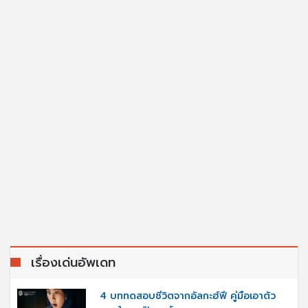
เรื่องเด่นอัพเดท
4 บททดสอบชีวิตจากอัลกะฮ์ฟี คู่มือเอาตัว