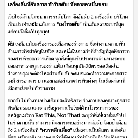
เครื่องดื่มที่อันตราย ทำร้ายตับ! ที่หลายคนชื่นชอบ
เว็บไซต์ด้านโภชนาการระดับโลก จัดอันดับ 2 เครื่องดื่ม บริโภค
เป็นประจำเหมือนกับการ
"ลงโทษตับ"
เป็นอันตรายมากที่สุด
แต่คนยังดื่มกันทุกยุค!
ตับ
เหมือนกับเครื่องกรองเลือดของร่างกาย ซึ่งทำงานหลายพัน
ล้านภารกิจสำคัญในชีวิต และหนึ่งในภารกิจที่สำคัญที่สุดคือการก
รองสารพิษออกจากเลือด ทุกสิ่งที่คุณรับประทานผ่านทางระบบ
ย่อยอาหารจะถูกกรองผ่านตับ เกือบทุกมิลลิลิตรของเลือดใน
ร่างกายคุณจะต้องไหลผ่านตับ ตับจะแยกและทำความสะอาดสาร
เคมี สารอาหาร ยา แอลกอฮอล์ และสารพิษต่างๆ ในเลือดก่อนที่
เลือดจะไหลไปทั่วร่างกาย
หากตับไม่ทำงานอย่างเต็มประสิทธิภาพ ร่างกายของคุณจะถูกสาร
พิษล้อมรอบ และตามข้อมูลจากเว็บไซต์ด้านโภชนาการของ
สหรัฐอเมริกา
Eat This, Not That!
ระบุว่าสิ่งที่เราดื่มเข้าไป
ในร่างกายนั้น สามารถมีผลกระทบอย่างมากต่อตับ โดยย้ำเตือน
ถึง 2 เครื่องดื่มที่
"ควรหลีกเลี่ยง"
เนื่องจากเป็นอันตรายต่อตับ
ที่สุด พร้อมอธิบายเหตุผลว่าที่ชัดเจนว่าทำไมมันถึงเป็นอันตราย