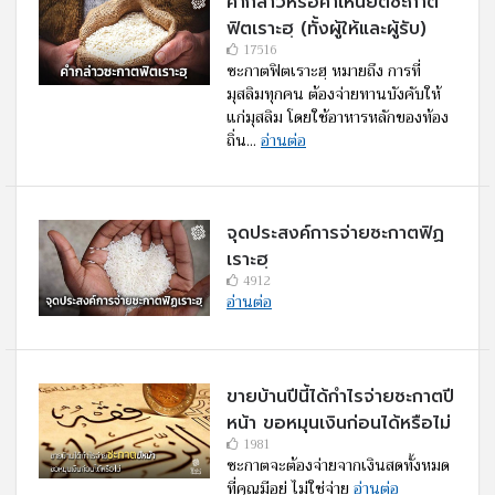
คํากล่าวหรือคำเหนียตซะกาต
ฟิตเราะฮฺ (ทั้งผู้ให้และผู้รับ)
17516
ซะกาตฟิตเราะฮฺ หมายถึง การที่
มุสลิมทุกคน ต้องจ่ายทานบังคับให้
แก่มุสลิม โดยใช้อาหารหลักของท้อง
ถิ่น...
อ่านต่อ
จุดประสงค์การจ่ายซะกาตฟิฏ
เราะฮฺ
4912
อ่านต่อ
ขายบ้านปีนี้ได้กำไรจ่ายซะกาตปี
หน้า ขอหมุนเงินก่อนได้หรือไม่
1981
ซะกาตจะต้องจ่ายจากเงินสดทั้งหมด
ที่คุณมีอยู่ ไม่ใช่จ่าย
อ่านต่อ