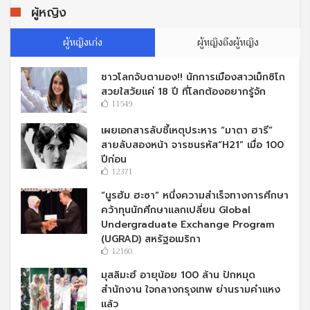
ผู้หญิง
ผู้หญิงเก่ง
ผู้หญิงถึงผู้หญิง
ชาวโลกจับตามอง!! นักการเมืองสาวเม็กซิโก
สวยใสวัยแค่ 18 ปี ที่โลกต้องอยากรู้จัก
11549
เผยเอกสารลับชี้เหตุประหาร “มาตา ฮารี”
สายลับสองหน้า จารชนรหัส“H21” เมื่อ 100
ปีก่อน
12371
“นูรฮัม ฮะซา” หนึ่งความสำเร็จทางการศึกษา
คว้าทุนนักศึกษาแลกเปลี่ยน Global
Undergraduate Exchange Program
(UGRAD) สหรัฐอเมริกา
12160
มุสลิมะฮ์ อายุน้อย 100 ล้าน ปักหมุด
สำนักงาน ใจกลางกรุงเทพ ย่านรามคำแหง
แล้ว