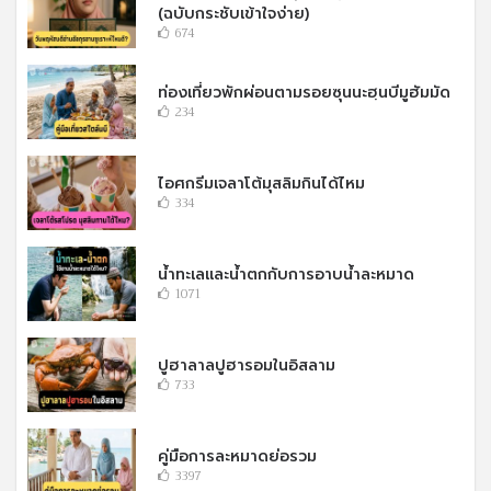
(ฉบับกระชับเข้าใจง่าย)
674
ท่องเที่ยวพักผ่อนตามรอยซุนนะฮฺนบีมูฮัมมัด
234
ไอศกรีมเจลาโต้มุสลิมกินได้ไหม
334
น้ำทะเลและน้ำตกกับการอาบน้ำละหมาด
1071
ปูฮาลาลปูฮารอมในอิสลาม
733
คู่มือการละหมาดย่อรวม
3397