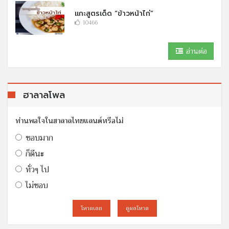
แกะสูตรเด็ด “ข้าวหน้าไก่”
10466
อ่านต่อ
ฮาลาลโพล
ท่านพอใจในฮาลาลไทยแลนด์หรือไม่
ชอบมาก
ก็ดีนะ
ทั่วๆ ไป
ไม่ชอบ
โหวดเลย
ดูผลโหวต