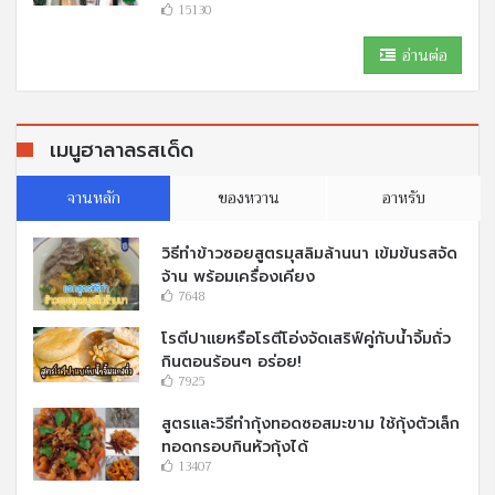
15130
อ่านต่อ
เมนูฮาลาลรสเด็ด
จานหลัก
ของหวาน
อาหรับ
วิธีทำข้าวซอยสูตรมุสลิมล้านนา เข้มข้นรสจัด
จ้าน พร้อมเครื่องเคียง
7648
โรตีปาแยหรือโรตีโอ่งจัดเสริฟ์คู่กับนํ้าจิ้มถั่ว
กินตอนร้อนๆ อร่อย!
7925
สูตรและวิธีทำกุ้งทอดซอสมะขาม ใช้กุ้งตัวเล็ก
ทอดกรอบกินหัวกุ้งได้
13407