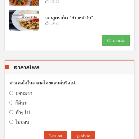
13422
แกะสูตรเด็ด “ข้าวหน้าไก่”
10493
อ่านต่อ
ฮาลาลโพล
ท่านพอใจในฮาลาลไทยแลนด์หรือไม่
ชอบมาก
ก็ดีนะ
ทั่วๆ ไป
ไม่ชอบ
โหวดเลย
ดูผลโหวต