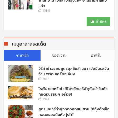
สำนักงาน ใจกลางกรุงเทพ ย่านรามคำแหง
แล้ว
15141
อ่านต่อ
เมนูฮาลาลรสเด็ด
จานหลัก
ของหวาน
อาหรับ
วิธีทำข้าวซอยสูตรมุสลิมล้านนา เข้มข้นรสจัด
จ้าน พร้อมเครื่องเคียง
7667
โรตีปาแยหรือโรตีโอ่งจัดเสริฟ์คู่กับนํ้าจิ้มถั่ว
กินตอนร้อนๆ อร่อย!
7943
สูตรและวิธีทำกุ้งทอดซอสมะขาม ใช้กุ้งตัวเล็ก
ทอดกรอบกินหัวกุ้งได้