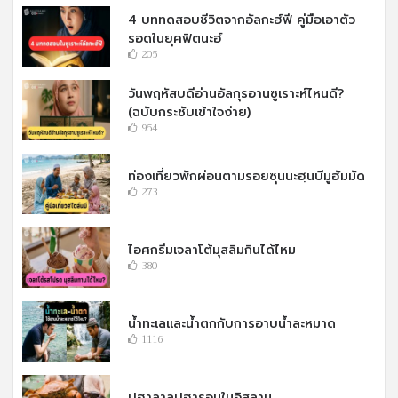
4 บททดสอบชีวิตจากอัลกะฮ์ฟี คู่มือเอาตัว
รอดในยุคฟิตนะฮ์
205
วันพฤหัสบดีอ่านอัลกุรอานซูเราะห์ไหนดี?
(ฉบับกระชับเข้าใจง่าย)
954
ท่องเที่ยวพักผ่อนตามรอยซุนนะฮฺนบีมูฮัมมัด
273
ไอศกรีมเจลาโต้มุสลิมกินได้ไหม
380
น้ำทะเลและน้ำตกกับการอาบน้ำละหมาด
1116
ปูฮาลาลปูฮารอมในอิสลาม