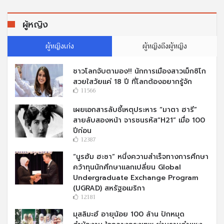
ผู้หญิง
ผู้หญิงเก่ง
ผู้หญิงถึงผู้หญิง
ชาวโลกจับตามอง!! นักการเมืองสาวเม็กซิโก
สวยใสวัยแค่ 18 ปี ที่โลกต้องอยากรู้จัก
11566
เผยเอกสารลับชี้เหตุประหาร “มาตา ฮารี”
สายลับสองหน้า จารชนรหัส“H21” เมื่อ 100
ปีก่อน
12387
“นูรฮัม ฮะซา” หนึ่งความสำเร็จทางการศึกษา
คว้าทุนนักศึกษาแลกเปลี่ยน Global
Undergraduate Exchange Program
(UGRAD) สหรัฐอเมริกา
12181
มุสลิมะฮ์ อายุน้อย 100 ล้าน ปักหมุด