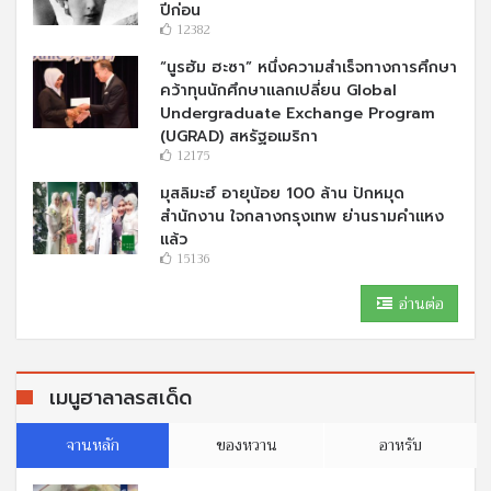
ปีก่อน
12382
“นูรฮัม ฮะซา” หนึ่งความสำเร็จทางการศึกษา
คว้าทุนนักศึกษาแลกเปลี่ยน Global
Undergraduate Exchange Program
(UGRAD) สหรัฐอเมริกา
12175
มุสลิมะฮ์ อายุน้อย 100 ล้าน ปักหมุด
สำนักงาน ใจกลางกรุงเทพ ย่านรามคำแหง
แล้ว
15136
อ่านต่อ
เมนูฮาลาลรสเด็ด
จานหลัก
ของหวาน
อาหรับ