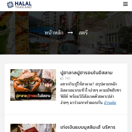
หน้าหลัก
สตรี
ปูฮาลาลปูฮารอมในอิสลาม
745
อยากกินปูให้ฮาลาล? สรุปตามหลัก
อิสลามแบบเข้าใจง่ายๆ ตามมัซฮับชา
ฟิอีย์ พร้อมวิธีสังเกตด้วยตาเปล่า
ง่ายๆ มาร่วมหาคำตอบกัน
อ่านต่อ
เก่งเงินแบบมุสลิมะฮ์ บริหาร