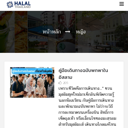
หน้าหลัก
หญิง
คู่มือเดินทางฉบับพกพาใน
อิสลาม
205
เพราะชีวิตคือการเดินทาง..." ชวน
มุสลิมยุคใหม่มาเช็กอินพิกัดความรู้
นอกห้องเรียน กับคู่มือการเดินทาง
และพักแรมฉบับพกพา ไม่ว่าจะวิธี
การละหมาดบนเครื่องบิน สิทธิ์การ
เช็ดถุงเท้า หรือเงื่อนไขของมะฮฺรอม
สำหรับมุสลิมะฮ์ เดินทางไกลแค่ไหน