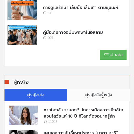
การดูแลรักษา เล็บมือ เล็บเท้า ตามซุนนะห์
371
คู่มือเดินทางฉบับพกพาในอิสลาม
205
อ่านต่อ
ผู้หญิง
ผู้หญิงเก่ง
ผู้หญิงถึงผู้หญิง
ชาวโลกจับตามอง!! นักการเมืองสาวเม็กซิโก
สวยใสวัยแค่ 18 ปี ที่โลกต้องอยากรู้จัก
11547
เผยเอกสารลับชี้เหตุประหาร “มาตา ฮารี”