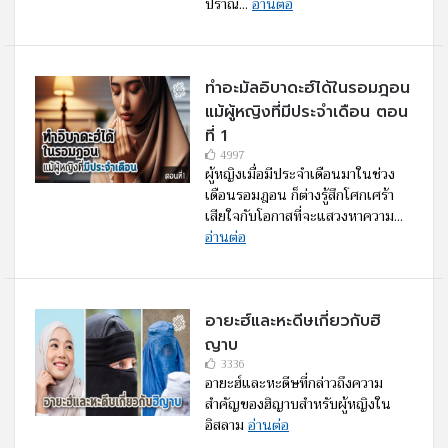
ปราณ...
อ่านต่อ
ทำอะมัลอิบาดะฮ์ได้ในรอมฎอน
แม้ผู้หญิงที่มีประจำเดือน ตอน
ที่ 1
4997
ผู้หญิงเมื่อมีประจำเดือนมาในช่วง
เดือนรอมฎอน ก็ต่างรู้สึกโศกเศร้า
เสียใจกับโอกาสที่จะแสวงหาความ...
อ่านต่อ
อายะฮ์และหะดีษเกี่ยวกับฮิ
ญาบ
3336
อายะฮ์และหะดีษที่กล่าวถึงความ
สำคัญของฮิญาบสำหรับผู้หญิงใน
อิสลาม
อ่านต่อ