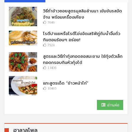
วิธีทำข้าวซอยสูตรมุสลิมล้านนา เข้มข้นรสจัด
จ้าน พร้อมเครื่องเคียง
7646
โรตีปาแยหรือโรตีโอ่งจัดเสริฟ์คู่กับนํ้าจิ้มถั่ว
กินตอนร้อนๆ อร่อย!
7924
สูตรและวิธีทำกุ้งทอดซอสมะขาม ใช้กุ้งตัวเล็ก
ทอดกรอบกินหัวกุ้งได้
13406
แกะสูตรเด็ด “ข้าวหน้าไก่”
10465
อ่านต่อ
ฮาลาลโพล