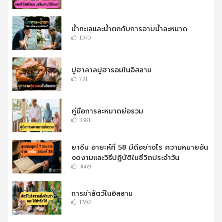
น้ำทะเลและน้ำตกกับการอาบน้ำละหมาด
1070
ปูฮาลาลปูฮารอมในอิสลาม
731
คู่มือการละหมาดย่อรวม
3381
ยาซีน อายะห์ที่ 58 มีดีอย่างไร ความหมายอัน
งดงามและวิธีปฏิบัติในชีวิตประจำวัน
3669
การฆ่าสัตว์ในอิสลาม
1592