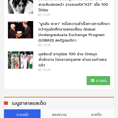
สายลับสองหน้า จารชนรหัส“H21” เมื่อ 100
ปีก่อน
12370
“นูรฮัม ฮะซา” หนึ่งความสำเร็จทางการศึกษา
คว้าทุนนักศึกษาแลกเปลี่ยน Global
Undergraduate Exchange Program
(UGRAD) สหรัฐอเมริกา
12158
มุสลิมะฮ์ อายุน้อย 100 ล้าน ปักหมุด
สำนักงาน ใจกลางกรุงเทพ ย่านรามคำแหง
แล้ว
15129
อ่านต่อ
เมนูฮาลาลรสเด็ด
จานหลัก
ของหวาน
อาหรับ