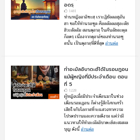
อดรฺ
1481
ท่านหญิงอาอิชะฮฺ เราะฎิยัลลอฮุอัน
ฮา ขอให้ท่านรอซูล ศ็อลลัลลอฮุอะลัย
ฮิวะสัลลัม สอนดุอาอฺ ในคืนลัยละตุล
ก็อดรฺ เนื่องจากดุอาอ์ของท่านรอซู
ลนั้น เป็นดุอาอฺที่ดีที่สุด
อ่านต่อ
ทำอะมัลอิบาดะฮ์ได้ในรอมฎอน
แม้ผู้หญิงที่มีประจำเดือน ตอน
ที่ 5
1228
ผู้หญิงเมื่อมีประจำเดือนมาในช่วง
เดือนรอมฎอน ก็ต่างรู้สึกโศกเศร้า
เสียใจกับโอกาสที่จะแสวงหาความ
โปรดปรานและความดีงาม แต่ว่ามี
แนวทางให้ทำอะมัลอิบาดะฮ์สะสมผล
บุญ ดังนี้
อ่านต่อ