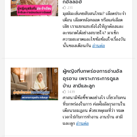
กอัลลอฮ์
231
มุสลิมะฮ์เคยสับสนไหม? เลือดประจำ
เดือน เลือดหลังคลอด หรือแค่เลือด
เสีย เราแยกแยะยังไงให้ถูกต้องและ
ละหมาดได้อย่างสบายใจ? มาเช็ก
ความสะอาดและไขข้อข้องใจเรื่องวัน
นั้นของเดือนกัน
อ่านต่อ
ผู้หญิงที่บกพร่องการอ่านอัล
อุรอาน เพราะภาระการดูแล
บ้าน สามีและลูก
1439
ศาสนามีข้อชี้ขาดอย่างไร เกี่ยวกับคน
ที่บกพร่องในการ ค่อตั้มอัลกุรอานใน
เดือนรอมฎอน ด้วยเหตุผลที่ว่า หมด
เวลาไปกับการทำงาน งานบ้าน สามี
และลูก
อ่านต่อ