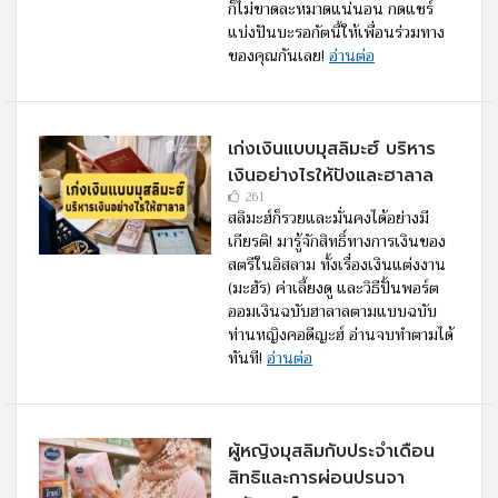
ก็ไม่ขาดละหมาดแน่นอน กดแชร์
แบ่งปันบะรอกัตนี้ให้เพื่อนร่วมทาง
ของคุณกันเลย!
อ่านต่อ
เก่งเงินแบบมุสลิมะฮ์ บริหาร
เงินอย่างไรให้ปังและฮาลาล
261
ุสลิมะฮ์ก็รวยและมั่นคงได้อย่างมี
เกียรติ! มารู้จักสิทธิ์ทางการเงินของ
สตรีในอิสลาม ทั้งเรื่องเงินแต่งงาน
(มะฮัร) ค่าเลี้ยงดู และวิธีปั้นพอร์ต
ออมเงินฉบับฮาลาลตามแบบฉบับ
ท่านหญิงคอดีญะฮ์ อ่านจบทำตามได้
ทันที!
อ่านต่อ
ผู้หญิงมุสลิมกับประจำเดือน
สิทธิและการผ่อนปรนจา