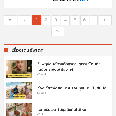
1
2
3
4
5
6
..
เรื่องเด่นอัพเดท
วันพฤหัสบดีอ่านอัลกุรอานซูเราะห์ไหนดี?
(ฉบับกระชับเข้าใจง่าย)
434
ท่องเที่ยวพักผ่อนตามรอยซุนนะฮฺนบีมูฮัมมัด
233
ไอศกรีมเจลาโต้มุสลิมกินได้ไหม
332