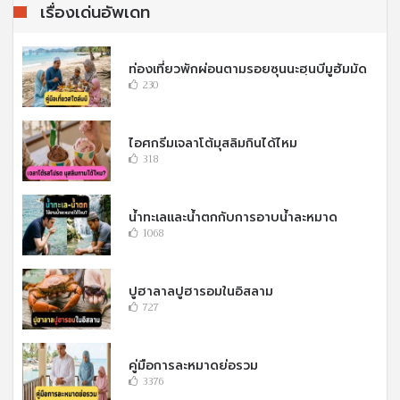
เรื่องเด่นอัพเดท
ท่องเที่ยวพักผ่อนตามรอยซุนนะฮฺนบีมูฮัมมัด
230
ไอศกรีมเจลาโต้มุสลิมกินได้ไหม
318
น้ำทะเลและน้ำตกกับการอาบน้ำละหมาด
1068
ปูฮาลาลปูฮารอมในอิสลาม
727
คู่มือการละหมาดย่อรวม
3376