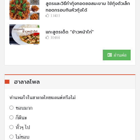
สูตรและวิธีทำกุ้งทอดซอสมะขาม ใช้กุ้งตัวเล็ก
ทอดกรอบกินหัวกุ้งได้
13403
แกะสูตรเด็ด “ข้าวหน้าไก่”
10464
อ่านต่อ
ฮาลาลโพล
ท่านพอใจในฮาลาลไทยแลนด์หรือไม่
ชอบมาก
ก็ดีนะ
ทั่วๆ ไป
ไม่ชอบ