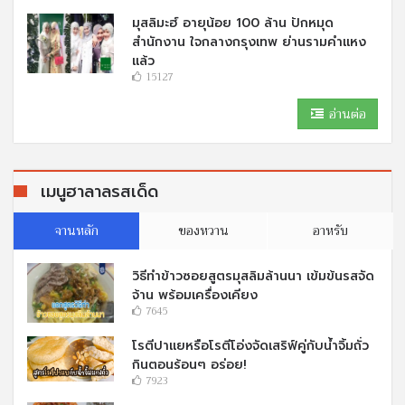
มุสลิมะฮ์ อายุน้อย 100 ล้าน ปักหมุด
สำนักงาน ใจกลางกรุงเทพ ย่านรามคำแหง
แล้ว
15127
อ่านต่อ
เมนูฮาลาลรสเด็ด
จานหลัก
ของหวาน
อาหรับ
วิธีทำข้าวซอยสูตรมุสลิมล้านนา เข้มข้นรสจัด
จ้าน พร้อมเครื่องเคียง
7645
โรตีปาแยหรือโรตีโอ่งจัดเสริฟ์คู่กับนํ้าจิ้มถั่ว
กินตอนร้อนๆ อร่อย!
7923