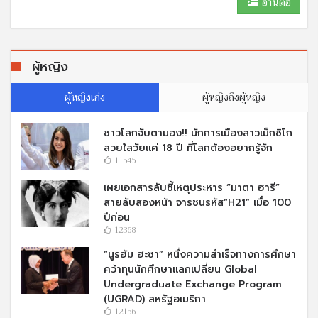
อ่านต่อ
ผู้หญิง
ผู้หญิงเก่ง
ผู้หญิงถึงผู้หญิง
ชาวโลกจับตามอง!! นักการเมืองสาวเม็กซิโก
สวยใสวัยแค่ 18 ปี ที่โลกต้องอยากรู้จัก
11545
เผยเอกสารลับชี้เหตุประหาร “มาตา ฮารี”
สายลับสองหน้า จารชนรหัส“H21” เมื่อ 100
ปีก่อน
12368
“นูรฮัม ฮะซา” หนึ่งความสำเร็จทางการศึกษา
คว้าทุนนักศึกษาแลกเปลี่ยน Global
Undergraduate Exchange Program
(UGRAD) สหรัฐอเมริกา
12156