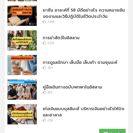
ยาซีน อายะห์ที่ 58 มีดีอย่างไร ความหมายอัน
งดงามและวิธีปฏิบัติในชีวิตประจำวัน
3349
การฆ่าสัตว์ในอิสลาม
1591
การดูแลรักษา เล็บมือ เล็บเท้า ตามซุนนะห์
365
คู่มือเดินทางฉบับพกพาในอิสลาม
201
เก่งเงินแบบมุสลิมะฮ์ บริหารเงินอย่างไรให้ปัง
และฮาลาล
258