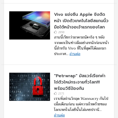
Vivo แย่งซีน Apple ชิงตัด
หน้า เปิดตัวเทคโนโลยีสแกนนิ้ว
มือใต้หน้าจอเจ้าแรกของโลก
2898
งานนี้เรียกว่ามาตามนัดจริง ๆ หลัง
จากตกเป็นข่าวลืออย่างหนักก่อนหน้า
นี้สำหรับ Vivo ที่ในที่สุดก็ได้ออกมา
ประกาศ...
อ่านต่อ
"Petrwrap" มัลแวร์เรียกค่า
ไถ่ตัวใหม่กระจายทั่วโลก!!!
พร้อมวิธีป้องกัน
2171
เราเพิ่งผ่านวิกฤต Wannacry กันไป
เมื่อเดือนก่อน แต่ความโหดร้ายของ
โลกเทคโนโลยีนั้นไม่เคยปรานี...
อ่านต่อ