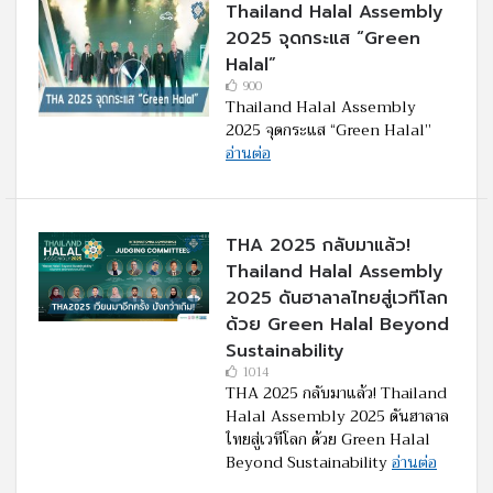
Thailand Halal Assembly
2025 จุดกระแส “Green
Halal”
900
Thailand Halal Assembly
2025 จุดกระแส “Green Halal”
อ่านต่อ
THA 2025 กลับมาแล้ว!
Thailand Halal Assembly
2025 ดันฮาลาลไทยสู่เวทีโลก
ด้วย Green Halal Beyond
Sustainability
1014
THA 2025 กลับมาแล้ว! Thailand
Halal Assembly 2025 ดันฮาลาล
ไทยสู่เวทีโลก ด้วย Green Halal
Beyond Sustainability
อ่านต่อ