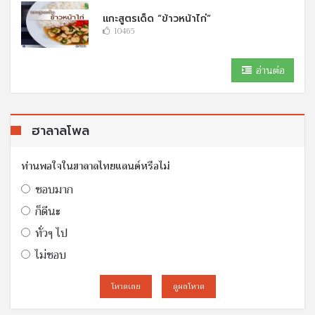
แกะสูตรเด็ด “ข้าวหน้าไก่”
10465
อ่านต่อ
ฮาลาลโพล
ท่านพอใจในฮาลาลไทยแลนด์หรือไม่
ชอบมาก
ก็ดีนะ
ทั่วๆ ไป
ไม่ชอบ
โหวดเลย
ดูผลโหวต