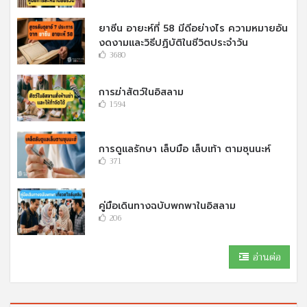
ยาซีน อายะห์ที่ 58 มีดีอย่างไร ความหมายอัน
งดงามและวิธีปฏิบัติในชีวิตประจำวัน
3680
การฆ่าสัตว์ในอิสลาม
1594
การดูแลรักษา เล็บมือ เล็บเท้า ตามซุนนะห์
371
คู่มือเดินทางฉบับพกพาในอิสลาม
206
อ่านต่อ