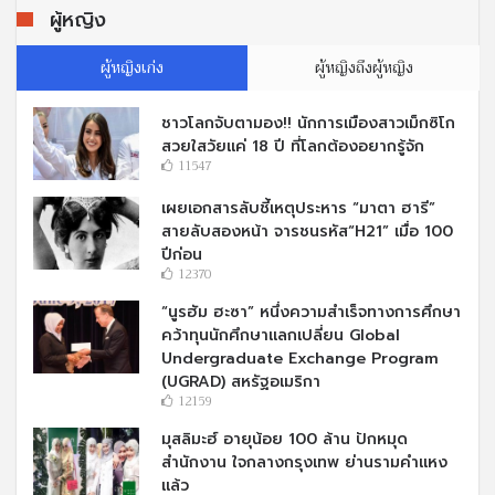
ผู้หญิง
ผู้หญิงเก่ง
ผู้หญิงถึงผู้หญิง
ชาวโลกจับตามอง!! นักการเมืองสาวเม็กซิโก
สวยใสวัยแค่ 18 ปี ที่โลกต้องอยากรู้จัก
11547
เผยเอกสารลับชี้เหตุประหาร “มาตา ฮารี”
สายลับสองหน้า จารชนรหัส“H21” เมื่อ 100
ปีก่อน
12370
“นูรฮัม ฮะซา” หนึ่งความสำเร็จทางการศึกษา
คว้าทุนนักศึกษาแลกเปลี่ยน Global
Undergraduate Exchange Program
(UGRAD) สหรัฐอเมริกา
12159
มุสลิมะฮ์ อายุน้อย 100 ล้าน ปักหมุด
สำนักงาน ใจกลางกรุงเทพ ย่านรามคำแหง
แล้ว