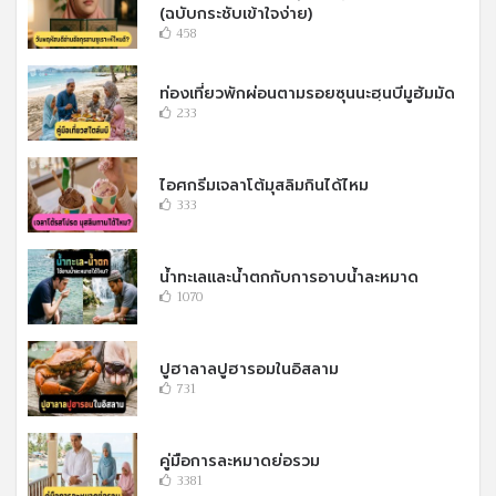
(ฉบับกระชับเข้าใจง่าย)
458
ท่องเที่ยวพักผ่อนตามรอยซุนนะฮฺนบีมูฮัมมัด
233
ไอศกรีมเจลาโต้มุสลิมกินได้ไหม
333
น้ำทะเลและน้ำตกกับการอาบน้ำละหมาด
1070
ปูฮาลาลปูฮารอมในอิสลาม
731
คู่มือการละหมาดย่อรวม
3381