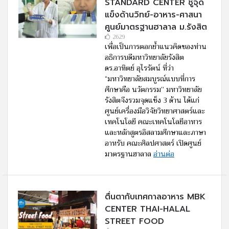
STANDARD CENTER ชูจุด
แข็งด้านวิทย์-อาหาร-ศาสนา
ศูนย์มาตรฐานฮาลาล ม.รังสิต
2629
เพื่อเป็นการตอกย้ำแนวคิดของท่าน
อธิการบดีมหาวิทยาลัยรังสิต
ดร.อาทิตย์ อุไรรัตน์ ที่ว่า
“มหาวิทยาลัยสมบูรณ์แบบที่การ
ศึกษาคือ นวัตกรรม” มหาวิทยาลัย
รังสิตจึงรวมจุดแข็ง 3 ด้าน ได้แก่
ศูนย์เครื่องมือวิจัยวิทยาศาสตร์และ
เทคโนโลยี คณะเทคโนโลยีอาหาร
และหลักสูตรอิสลามศึกษาและภาษา
อาหรับ คณะศิลปศาสตร์ เปิดศูนย์
มาตรฐานฮาลาล
อ่านต่อ
ตื่นตากับเทศกาลอาหาร MBK
CENTER THAI-HALAL
STREET FOOD