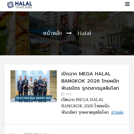
หน้าหลัก
Halal
เปิดฉาก MEGA HALAL
BANGKOK 2026 ไทยผนึก
พันธมิตร รุกตลาดมุสลิมโลก
924
เปิดฉาก MEGA HALAL
BANGKOK 2026 ไทยผนึก
พันธมิตร รุกตลาดมุสลิมโลก
อ่านต่อ