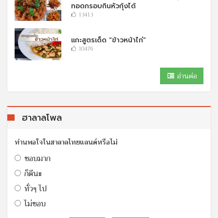
ทอดกรอบกินหัวกุ้งได้
13413
แกะสูตรเด็ด “ข้าวหน้าไก่”
10476
อ่านต่อ
ฮาลาลโพล
ท่านพอใจในฮาลาลไทยแลนด์หรือไม่
ชอบมาก
ก็ดีนะ
ทั่วๆ ไป
ไม่ชอบ