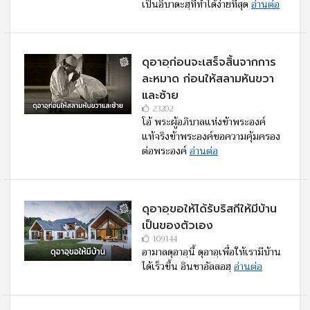
เป็นอิบาดะฮฺที่ทำได้ง่ายที่สุด
อ่านต่อ
ดุอาอฺก่อนจะเสร็จสิ้นจากการ
ละหมาด ก่อนให้สลามหันขวา
และซ้าย
23202
โอ้ พระผู้อภิบาลแห่งข้าพระองค์
แท้จริงข้าพระองค์ขอความคุ้มครอง
ต่อพระองค์
อ่านต่อ
ดุอาอฺขอให้ได้รับริสกีให้มีบ้าน
เป็นของตัวเอง
109144
อามาลดุอาอฺนี้ ดุอาอฺเพื่อให้เรามีบ้าน
ได้เร็วขึ้น อินชาอัลลอฮฺ
อ่านต่อ