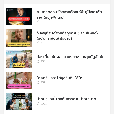
4 บททดสอบชีวิตจากอัลกะฮ์ฟี คู่มือเอาตัว
รอดในยุคฟิตนะฮ์
112
วันพฤหัสบดีอ่านอัลกุรอานซูเราะห์ไหนดี?
(ฉบับกระชับเข้าใจง่าย)
818
ท่องเที่ยวพักผ่อนตามรอยซุนนะฮฺนบีมูฮัมมัด
254
ไอศกรีมเจลาโต้มุสลิมกินได้ไหม
357
น้ำทะเลและน้ำตกกับการอาบน้ำละหมาด
1091