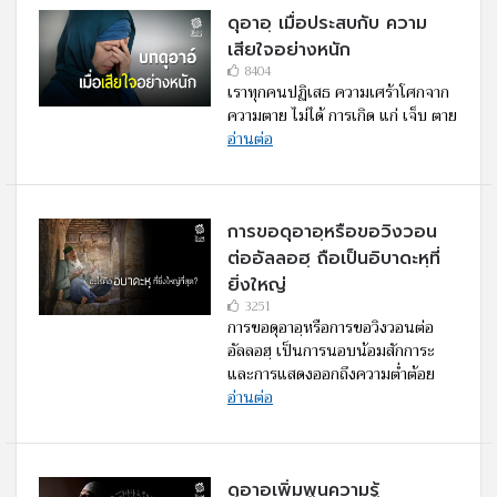
ดุอาอฺ เมื่อประสบกับ ความ
เสียใจอย่างหนัก
8404
เราทุกคนปฏิเสธ ความเศร้าโศกจาก
ความตาย ไม่ได้ การเกิด แก่ เจ็บ ตาย
อ่านต่อ
การขอดุอาอฺหรือขอวิงวอน
ต่ออัลลอฮฺ ถือเป็นอิบาดะหฺที่
ยิ่งใหญ่
3251
การขอดุอาอฺหรือการขอวิงวอนต่อ
อัลลอฮฺ เป็นการนอบน้อมสักการะ
และการแสดงออกถึงความต่ำต้อย
อ่านต่อ
ดุอาอฺเพิ่มพูนความรู้