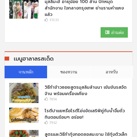
มุสลิมะฮ์ อายุน้อย 100 ล้าน ปักหมุด
สำนักงาน ใจกลางกรุงเทพ ย่านรามคำแหง
แล้ว
15133
อ่านต่อ
เมนูฮาลาลรสเด็ด
จานหลัก
ของหวาน
อาหรับ
วิธีทำข้าวซอยสูตรมุสลิมล้านนา เข้มข้นรสจัด
จ้าน พร้อมเครื่องเคียง
7654
โรตีปาแยหรือโรตีโอ่งจัดเสริฟ์คู่กับนํ้าจิ้มถั่ว
กินตอนร้อนๆ อร่อย!
7932
สูตรและวิธีทำกุ้งทอดซอสมะขาม ใช้กุ้งตัวเล็ก