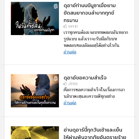
ดุอาอ์ท่านนบีมูซาเมื่อยาม
ขัดสนยากจนลำบากทุกข์
ทรมาน
84930
เราทุกคนต้องเจอบททดสอบอันหลาก
รูปแบบ แล้วเราจะรับมือกับบท
ทดสอบของอัลลอฮฺได้อย่างไรกัน
อ่านต่อ
ดุอาอ์ขอความสำเร็จ
28506
คือการขอความสำเร็จในเรื่องการงา
นอิบาดะฮฺและความดีทุกอย่าง
อ่านต่อ
อ่านดุอาร์นี้ทุกวันเช้าและเย็น
ให้ผ่านพ้นจากภัยอันตรายร้าย