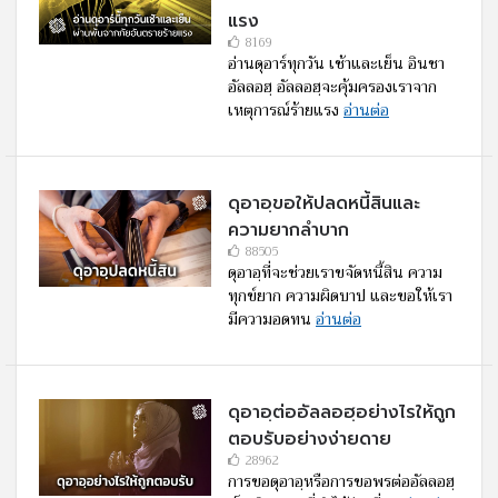
แรง
8169
อ่านดุอาร์ทุกวัน เช้าและเย็น อินชา
อัลลอฮฺ อัลลอฮฺจะคุ้มครองเราจาก
เหตุการณ์ร้ายแรง
อ่านต่อ
ดุอาอฺขอให้ปลดหนี้สินและ
ความยากลำบาก
88505
ดุอาอฺที่จะช่วยเราขจัดหนี้สิน ความ
ทุกข์ยาก ความผิดบาป และขอให้เรา
มีความอดทน
อ่านต่อ
ดุอาอฺต่ออัลลอฮฺอย่างไรให้ถูก
ตอบรับอย่างง่ายดาย
28962
การขอดุอาอฺหรือการขอพรต่ออัลลอฮฺ