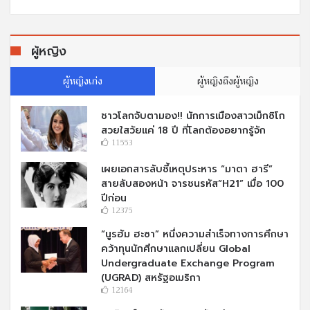
ผู้หญิง
ผู้หญิงเก่ง
ผู้หญิงถึงผู้หญิง
ชาวโลกจับตามอง!! นักการเมืองสาวเม็กซิโก
สวยใสวัยแค่ 18 ปี ที่โลกต้องอยากรู้จัก
11553
เผยเอกสารลับชี้เหตุประหาร “มาตา ฮารี”
สายลับสองหน้า จารชนรหัส“H21” เมื่อ 100
ปีก่อน
12375
“นูรฮัม ฮะซา” หนึ่งความสำเร็จทางการศึกษา
คว้าทุนนักศึกษาแลกเปลี่ยน Global
Undergraduate Exchange Program
(UGRAD) สหรัฐอเมริกา
12164