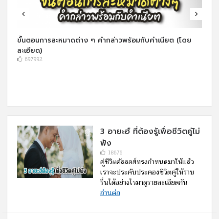
ขั้นตอนการละหมาดต่าง ๆ คำกล่าวพร้อมกับคำเนียต (โดย
ละเอียด)
697992
3 อายะฮ์ ที่ต้องรู้เพื่อชีวิตคู่ไม่
พัง
18676
คู่ชีวิตอัลลอฮ์ทรงกำหนดมาให้แล้ว
เราจะประคับประคองชีวิตคู่ให้ราบ
รื่นได้อย่างไรมาดูรายละเอียดกัน
อ่านต่อ