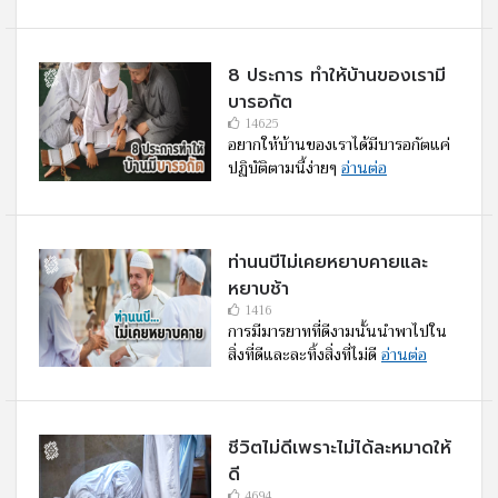
8 ประการ ทำให้บ้านของเรามี
บารอกัต
14625
อยากให้บ้านของเราได้มีบารอกัตแค่
ปฏิบัติตามนี้ง่ายๆ
อ่านต่อ
ท่านนบีไม่เคยหยาบคายและ
หยาบช้า
1416
การมีมารยาทที่ดีงามนั้นนำพาไปใน
สิ่งที่ดีและละทิ้งสิ่งที่ไม่ดี
อ่านต่อ
ชีวิตไม่ดีเพราะไม่ได้ละหมาดให้
ดี
4694