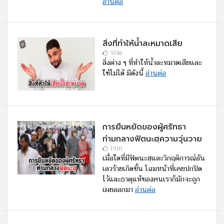
อ่านต่อ
สิ่งที่ทำให้น้ำละหมาดเสีย
5746
สิ่งต่าง ๆ ที่ทำให้น้ำละหมาดเสียและ
ใช้ไม่ได้ มีดังนี้
อ่านต่อ
การยืนหยัดของผู้ศรัทธา
ท่ามกลางฟิตนะฮฺความวุ่นวาย
1910
เมื่อใดที่มีฟิตนะฮฺและวิกฤติการณ์อัน
เลวร้ายเกิดขึ้น โฉมหน้าที่เคยปกปิด
ไว้และธาตุแท้ของคนเราก็มักจะถูก
เผยออกมา
อ่านต่อ