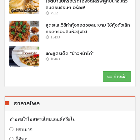
โรตีปาแยหรือโรตีโอ่งจัดเสริฟ์คู่กับนํ้าจิ้มถั่ว
กินตอนร้อนๆ อร่อย!
7922
สูตรและวิธีทำกุ้งทอดซอสมะขาม ใช้กุ้งตัวเล็ก
ทอดกรอบกินหัวกุ้งได้
13403
แกะสูตรเด็ด “ข้าวหน้าไก่”
10463
อ่านต่อ
ฮาลาลโพล
ท่านพอใจในฮาลาลไทยแลนด์หรือไม่
ชอบมาก
ก็ดีนะ