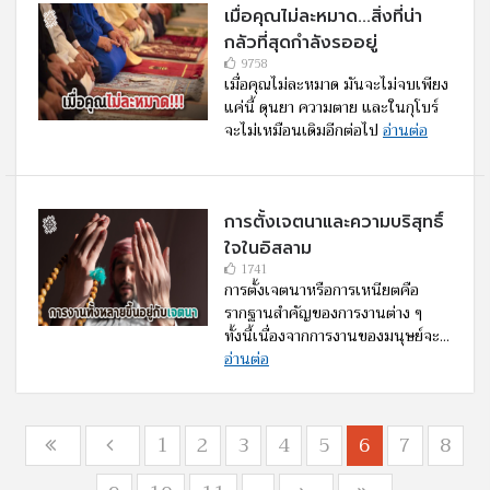
เมื่อคุณไม่ละหมาด...สิ่งที่น่า
กลัวที่สุดกำลังรออยู่
9758
เมื่อคุณไม่ละหมาด มันจะไม่จบเพียง
แค่นี้ ดุนยา ความตาย และในกุโบร์
จะไม่เหมือนเดิมอีกต่อไป
อ่านต่อ
การตั้งเจตนาและความบริสุทธิ์
ใจในอิสลาม
1741
การตั้งเจตนาหรือการเหนียตคือ
รากฐานสำคัญของการงานต่าง ๆ
ทั้งนี้เนื่องจากการงานของมนุษย์จะ...
อ่านต่อ
1
2
3
4
5
6
7
8